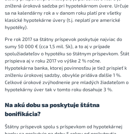
znížená úroková sadzba pri hypotekárnom úvere. Určuje
sa na kalendárny rok a v danom roku platí pre všetky
klasické hypotekárne úvery (t.j. neplatí pre americké
hypotéky).
Pre rok 2017 sa štátny príspevok poskytuje najviac do
sumy 50 000 € (cca 1,5 mil. Sk), a to aj v prípade
spolužiadateľov o hypotéku so štátnym príspevkom. Štát
prispieva aj v roku 2017 vo výške 2 % ročne.
Hypotekárna banka, ktorej povinnosťou je tiež prispieť k
zníženiu úrokovej sadzby, obvykle pridáva ďalšie 1 %.
Celkové úrokové zvýhodnenie pre mladých žiadateľom o
hypotekárny úver tak v tomto roku dosahuje 3 %.
Na akú dobu sa poskytuje štátna
bonifikácia?
Štátny príspevok spolu s príspevkom od hypotekárnej
banky sa poskytuje na dobu 5 rokov od poskytnutia