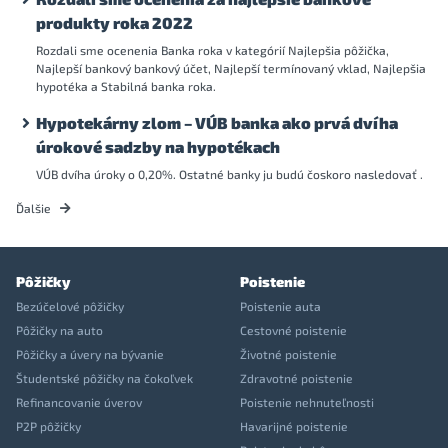
produkty roka 2022
Rozdali sme ocenenia Banka roka v kategórií Najlepšia pôžička,
Najlepší bankový bankový účet, Najlepší termínovaný vklad, Najlepšia
hypotéka a Stabilná banka roka.
Hypotekárny zlom – VÚB banka ako prvá dvíha
úrokové sadzby na hypotékach
VÚB dvíha úroky o 0,20%. Ostatné banky ju budú čoskoro nasledovať .
Ďalšie
Pôžičky
Poistenie
Bezúčelové pôžičky
Poistenie auta
Pôžičky na auto
Cestovné poistenie
Pôžičky a úvery na bývanie
Životné poistenie
Študentské pôžičky na čokoľvek
Zdravotné poistenie
Refinancovanie úverov
Poistenie nehnuteľnosti
P2P pôžičky
Havarijné poistenie