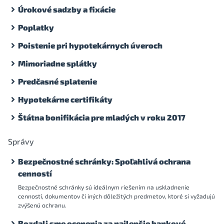
Úrokové sadzby a fixácie
Poplatky
Poistenie pri hypotekárnych úveroch
Mimoriadne splátky
Predčasné splatenie
Hypotekárne certifikáty
Štátna bonifikácia pre mladých v roku 2017
Správy
Bezpečnostné schránky: Spoľahlivá ochrana
cenností
Bezpečnostné schránky sú ideálnym riešením na uskladnenie
cenností, dokumentov či iných dôležitých predmetov, ktoré si vyžadujú
zvýšenú ochranu.
Rozdali sme ocenenia za najlepšie bankové