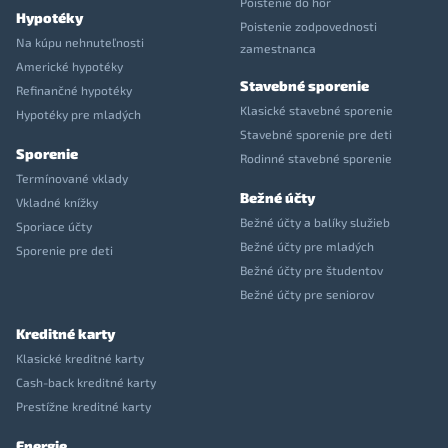
Poistenie do hôr
Hypotéky
Poistenie zodpovednosti
Na kúpu nehnuteľnosti
zamestnanca
Americké hypotéky
Stavebné sporenie
Refinančné hypotéky
Klasické stavebné sporenie
Hypotéky pre mladých
Stavebné sporenie pre deti
Sporenie
Rodinné stavebné sporenie
Termínované vklady
Bežné účty
Vkladné knížky
Bežné účty a balíky služieb
Sporiace účty
Bežné účty pre mladých
Sporenie pre deti
Bežné účty pre študentov
Bežné účty pre seniorov
Kreditné karty
Klasické kreditné karty
Cash-back kreditné karty
Prestížne kreditné karty
Energie