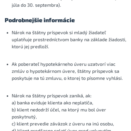
júla do 30. septembra).
Podrobnejšie informácie
Nárok na štátny príspevok si mladý žiadateľ
uplatňuje prostredníctvom banky na základe žiadosti,
ktorú jej predloží.
Ak poberateľ hypotekárneho úveru uzatvorí viac
zmlúv o hypotekárnom úvere, štátny príspevok sa
poskytuje na tú zmluvu, o ktorej to písomne vyhlási.
Nárok na štátny príspevok zaniká, ak:
a) banka eviduje klienta ako neplatiča,
b) klient nedodrží účel, na ktorý mu bol úver
poskytnutý,
c) klient prevedie záväzok z úveru na inú osobu,
d) klient predčasne splatí úver pred uplynutím