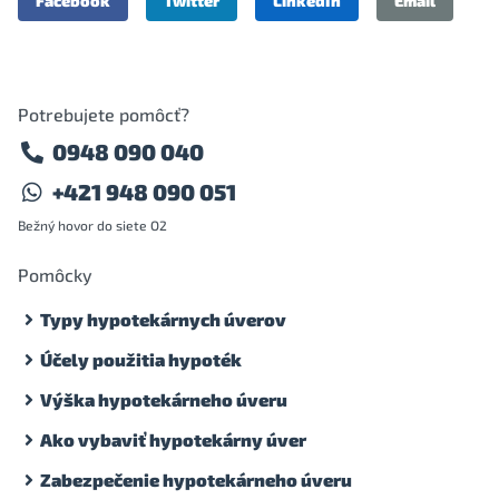
Facebook
Twitter
LinkedIn
Email
Potrebujete pomôcť?
0948 090 040
+421 948 090 051
Bežný hovor do siete O2
Pomôcky
Typy hypotekárnych úverov
Účely použitia hypoték
Výška hypotekárneho úveru
Ako vybaviť hypotekárny úver
Zabezpečenie hypotekárneho úveru