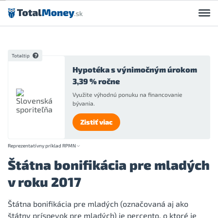
Preskočiť na obsah
Totaltip
Hypotéka s výnimočným úrokom
3,39 % ročne
Využite výhodnú ponuku na financovanie
bývania.
Zistiť viac
Reprezentatívny príklad RPMN
Štátna bonifikácia pre mladých
v roku 2017
Štátna bonifikácia pre mladých (označovaná aj ako
štátny príspevok pre mladých) je percento, o ktoré je