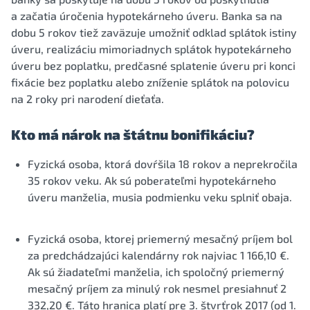
a začatia úročenia hypotekárneho úveru. Banka sa na
dobu 5 rokov tiež zaväzuje umožniť odklad splátok istiny
úveru, realizáciu mimoriadnych splátok hypotekárneho
úveru bez poplatku, predčasné splatenie úveru pri konci
fixácie bez poplatku alebo zníženie splátok na polovicu
na 2 roky pri narodení dieťaťa.
Kto má nárok na štátnu bonifikáciu?
Fyzická osoba, ktorá dovŕšila 18 rokov a neprekročila
35 rokov veku. Ak sú poberateľmi hypotekárneho
úveru manželia, musia podmienku veku splniť obaja.
Fyzická osoba, ktorej priemerný mesačný príjem bol
za predchádzajúci kalendárny rok najviac 1 166,10 €.
Ak sú žiadateľmi manželia, ich spoločný priemerný
mesačný príjem za minulý rok nesmel presiahnuť 2
332,20 €. Táto hranica platí pre 3. štvrťrok 2017 (od 1.