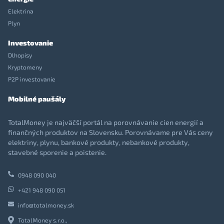
Elektrina
Plyn
Investovanie
Dlhopisy
Kryptomeny
P2P investovanie
Mobilné paušály
TotalMoney je najväčší portál na porovnávanie cien energií a
finančných produktov na Slovensku. Porovnávame pre Vás ceny
elektriny, plynu, bankové produkty, nebankové produkty,
stavebné sporenie a poistenie.
0948 090 040
+421 948 090 051
info@totalmoney.sk
TotalMoney s.r.o.,