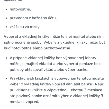
hotovostne,
prevodom z bežného účtu,
zrážkou zo mzdy.
Vyberať z vkladnej knižky môže len jej majiteľ alebo ním
splnomocnené osoby. Výbery z vkladnej knižky môžu byť
buď hotovostné alebo bezhotovostné.
V prípade vkladnej knižky bez výpovednej lehoty
môže jej majiteľ vkladať alebo vyberať peniaze bez
potreby ohlasovať vklad alebo výber banke.
Pri vkladných knižkách s výpovednou lehotou musíte
výber z vkladnej knižky vopred nahlásiť banke . Napr.
pri vkladnej knižke s výpovednou lehotou 3 mesiace
ste povinný banke oznámiť výber z vkladnej knižky 3
mesiace vopred.