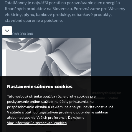
TotalMoney je najväčší portál na porovnávanie cien energií a
finančných produktov na Slovensku. Porovnávame pre Vás ceny
elektriny, plynu, bankové produkty, nebankové produkty,
stavebné sporenie a poistenie.
0948 090 040
+421 948 090 051
info@totalmoney.sk
TotalMoney s.r.o.,
Levočská 866, Poprad, 058 01
Nastavenie súborov cookies
O nás
-
Reklama
-
Podmienky používania
-
Ochrana osobných údajov
-
Táto webová stránka používa rôzne druhy cookies pre
Cookies
-
Nastavenia cookies
-
Finančné sprostredkovanie
-
Voľné
poskytovanie online služieb, na účely prihlásenia, na
pracovné miesta
prispôsobovanie obsahu a reklám, na analýzu návštevnosti a iné.
V súlade s platnou legislatívou prosíme o potvrdenie súhlasu
Affiliate - partnerský program
alebo nastavenie Vašich preferencií. Ďakujeme
Viac informácií o spracovaní cookies
© 2009 - 2023 TotalMoney s.r.o.