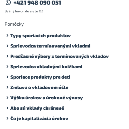
+421 948 090 051
Bežný hovor do siete O2
Pomôcky
Typy sporiacich produktov
Sprievodca termínovanými vkladmi
Predčasné výbery z termínovaných vkladov
Sprievodca vkladnými knižkami
Sporiace produkty pre deti
Zmluva o vkladovom účte
Výška úrokov a úrokové výnosy
Ako sú vklady chránené
Čo je kapitalizácia úrokov