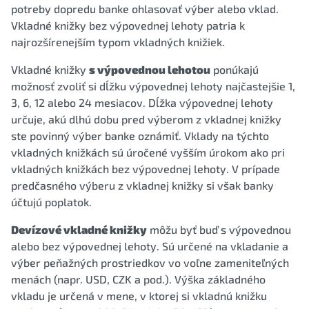
potreby dopredu banke ohlasovať výber alebo vklad.
Vkladné knižky bez výpovednej lehoty patria k
najrozšírenejším typom vkladných knižiek.
Vkladné knižky
s výpovednou lehotou
ponúkajú
možnosť zvoliť si dĺžku výpovednej lehoty najčastejšie 1,
3, 6, 12 alebo 24 mesiacov. Dĺžka výpovednej lehoty
určuje, akú dlhú dobu pred výberom z vkladnej knižky
ste povinný výber banke oznámiť. Vklady na týchto
vkladných knižkách sú úročené vyšším úrokom ako pri
vkladných knižkách bez výpovednej lehoty. V prípade
predčasného výberu z vkladnej knižky si však banky
účtujú poplatok.
Devízové vkladné knižky
môžu byť buď s výpovednou
alebo bez výpovednej lehoty. Sú určené na vkladanie a
výber peňažných prostriedkov vo voľne zameniteľných
menách (napr. USD, CZK a pod.). Výška základného
vkladu je určená v mene, v ktorej si vkladnú knižku