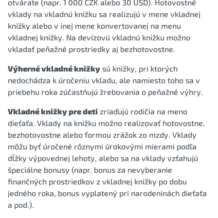
otvárate (napr. 1 000 CZK alebo 30 USD). Hotovostné
vklady na vkladnú knižku sa realizujú v mene vkladnej
knižky alebo v inej mene konvertovanej na menu
vkladnej knižky. Na devízovú vkladnú knižku možno
vkladať peňažné prostriedky aj bezhotovostne.
Výherné vkladné knižky
sú knižky, pri ktorých
nedochádza k úročeniu vkladu, ale namiesto toho sa v
priebehu roka zúčastňujú žrebovania o peňažné výhry.
Vkladné knižky pre deti
zriaďujú rodičia na meno
dieťaťa. Vklady na knižku možno realizovať hotovostne,
bezhotovostne alebo formou zrážok zo mzdy. Vklady
môžu byť úročené rôznymi úrokovými mierami podľa
dĺžky výpovednej lehoty, alebo sa na vklady vzťahujú
špeciálne bonusy (napr. bonus za nevyberanie
finančných prostriedkov z vkladnej knižky po dobu
jedného roka, bonus vyplatený pri narodeninách dieťaťa
a pod.).