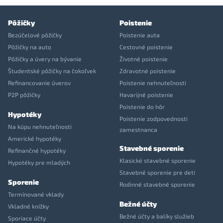
Pôžičky
Poistenie
Bezúčelové pôžičky
Poistenie auta
Pôžičky na auto
Cestovné poistenie
Pôžičky a úvery na bývanie
Životné poistenie
Študentské pôžičky na čokoľvek
Zdravotné poistenie
Refinancovanie úverov
Poistenie nehnuteľnosti
P2P pôžičky
Havarijné poistenie
Poistenie do hôr
Hypotéky
Poistenie zodpovednosti
Na kúpu nehnuteľnosti
zamestnanca
Americké hypotéky
Stavebné sporenie
Refinančné hypotéky
Klasické stavebné sporenie
Hypotéky pre mladých
Stavebné sporenie pre deti
Sporenie
Rodinné stavebné sporenie
Termínované vklady
Bežné účty
Vkladné knížky
Bežné účty a balíky služieb
Sporiace účty