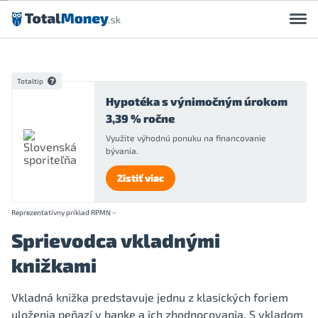
Preskočiť na obsah
Totaltip
Hypotéka s výnimočným úrokom
3,39 % ročne
Využite výhodnú ponuku na financovanie
bývania.
Zistiť viac
Reprezentatívny príklad RPMN
Sprievodca vkladnými
knižkami
Vkladná knižka predstavuje jednu z klasických foriem
uloženia peňazí v banke a ich zhodnocovania. S vkladom