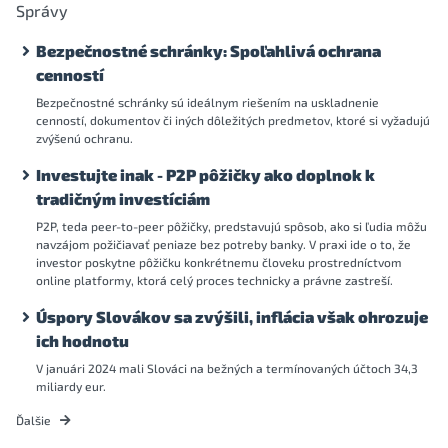
Správy
Bezpečnostné schránky: Spoľahlivá ochrana
cenností
Bezpečnostné schránky sú ideálnym riešením na uskladnenie
cenností, dokumentov či iných dôležitých predmetov, ktoré si vyžadujú
zvýšenú ochranu.
Investujte inak - P2P pôžičky ako doplnok k
tradičným investíciám
P2P, teda peer-to-peer pôžičky, predstavujú spôsob, ako si ľudia môžu
navzájom požičiavať peniaze bez potreby banky. V praxi ide o to, že
investor poskytne pôžičku konkrétnemu človeku prostredníctvom
online platformy, ktorá celý proces technicky a právne zastreší.
Úspory Slovákov sa zvýšili, inflácia však ohrozuje
ich hodnotu
V januári 2024 mali Slováci na bežných a termínovaných účtoch 34,3
miliardy eur.
Ďalšie