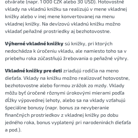
otvárate (napr. 1 000 CZK alebo 30 USD). Hotovostné
vklady na vkladnú knižku sa realizujú v mene vkladnej
knižky alebo v inej mene konvertovanej na menu
vkladnej knižky. Na devízovú vkladnú knižku možno
vkladať peňažné prostriedky aj bezhotovostne.
Výherné vkladné knižky
sú knižky, pri ktorých
nedochádza k úročeniu vkladu, ale namiesto toho sa v
priebehu roka zúčastňujú žrebovania o peňažné výhry.
Vkladné knižky pre deti
zriaďujú rodičia na meno
dieťaťa. Vklady na knižku možno realizovať hotovostne,
bezhotovostne alebo formou zrážok zo mzdy. Vklady
môžu byť úročené rôznymi úrokovými mierami podľa
dĺžky výpovednej lehoty, alebo sa na vklady vzťahujú
špeciálne bonusy (napr. bonus za nevyberanie
finančných prostriedkov z vkladnej knižky po dobu
jedného roka, bonus vyplatený pri narodeninách dieťaťa
a pod.).