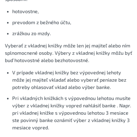
hotovostne,
prevodom z bežného účtu,
zrážkou zo mzdy.
Vyberať z vkladnej knižky môže len jej majiteľ alebo ním
splnomocnené osoby. Výbery z vkladnej knižky môžu byť
buď hotovostné alebo bezhotovostné.
V prípade vkladnej knižky bez výpovednej lehoty
môže jej majiteľ vkladať alebo vyberať peniaze bez
potreby ohlasovať vklad alebo výber banke.
Pri vkladných knižkách s výpovednou lehotou musíte
výber z vkladnej knižky vopred nahlásiť banke . Napr.
pri vkladnej knižke s výpovednou lehotou 3 mesiace
ste povinný banke oznámiť výber z vkladnej knižky 3
mesiace vopred.