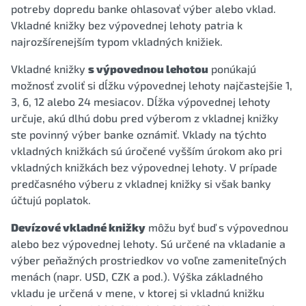
potreby dopredu banke ohlasovať výber alebo vklad.
Vkladné knižky bez výpovednej lehoty patria k
najrozšírenejším typom vkladných knižiek.
Vkladné knižky
s výpovednou lehotou
ponúkajú
možnosť zvoliť si dĺžku výpovednej lehoty najčastejšie 1,
3, 6, 12 alebo 24 mesiacov. Dĺžka výpovednej lehoty
určuje, akú dlhú dobu pred výberom z vkladnej knižky
ste povinný výber banke oznámiť. Vklady na týchto
vkladných knižkách sú úročené vyšším úrokom ako pri
vkladných knižkách bez výpovednej lehoty. V prípade
predčasného výberu z vkladnej knižky si však banky
účtujú poplatok.
Devízové vkladné knižky
môžu byť buď s výpovednou
alebo bez výpovednej lehoty. Sú určené na vkladanie a
výber peňažných prostriedkov vo voľne zameniteľných
menách (napr. USD, CZK a pod.). Výška základného
vkladu je určená v mene, v ktorej si vkladnú knižku