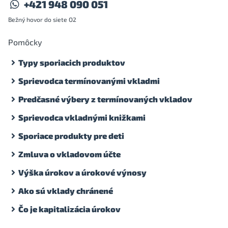
+421 948 090 051
Bežný hovor do siete O2
Pomôcky
Typy sporiacich produktov
Sprievodca termínovanými vkladmi
Predčasné výbery z termínovaných vkladov
Sprievodca vkladnými knižkami
Sporiace produkty pre deti
Zmluva o vkladovom účte
Výška úrokov a úrokové výnosy
Ako sú vklady chránené
Čo je kapitalizácia úrokov