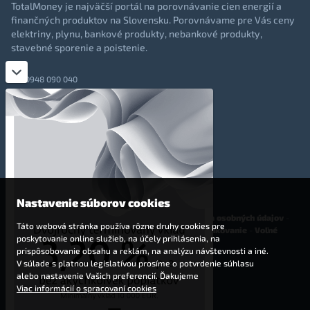
TotalMoney je najväčší portál na porovnávanie cien energií a
finančných produktov na Slovensku. Porovnávame pre Vás ceny
elektriny, plynu, bankové produkty, nebankové produkty,
stavebné sporenie a poistenie.
0948 090 040
+421 948 090 051
info@totalmoney.sk
TotalMoney s.r.o.,
Levočská 866, Poprad, 058 01
Nastavenie súborov cookies
O nás
-
Reklama
-
Podmienky používania
-
Ochrana osobných údajov
-
Táto webová stránka používa rôzne druhy cookies pre
Cookies
-
Nastavenia cookies
-
Finančné sprostredkovanie
-
Voľné
poskytovanie online služieb, na účely prihlásenia, na
pracovné miesta
prispôsobovanie obsahu a reklám, na analýzu návštevnosti a iné.
V súlade s platnou legislatívou prosíme o potvrdenie súhlasu
Affiliate - partnerský program
alebo nastavenie Vašich preferencií. Ďakujeme
Viac informácií o spracovaní cookies
© 2009 - 2023 TotalMoney s.r.o.