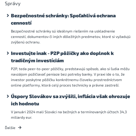
Správy
Bezpečnostné schránky: Spoľahlivá ochrana
cenností
Bezpečnostné schránky sú ideálnym riešením na uskladnenie
cenností, dokumentov či iných dôležitých predmetov, ktoré si vyžadujú
zvýšenú ochranu.
Investujte inak - P2P pôžičky ako doplnok k
tradičným investíciám
P2P, teda peer-to-peer pôžičky, predstavujú spôsob, ako si ľudia môžu
navzájom požičiavať peniaze bez potreby banky. V praxi ide o to, že
investor poskytne pôžičku konkrétnemu človeku prostredníctvom
online platformy, ktorá celý proces technicky a právne zastreší.
Úspory Slovákov sa zvýšili, inflácia však ohrozuje
ich hodnotu
V januári 2024 mali Slováci na bežných a termínovaných účtoch 34,3
miliardy eur.
Ďalšie