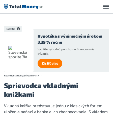
Preskočiť na obsah
Totaltip
Hypotéka s výnimočným úrokom
3,39 % ročne
Využite výhodnú ponuku na financovanie
bývania.
Zistiť viac
Reprezentatívny príklad RPMN
Sprievodca vkladnými
knižkami
Vkladná knižka predstavuje jednu z klasických foriem
uloženia peňazí v banke a ich zhodnocovania. S vkladom