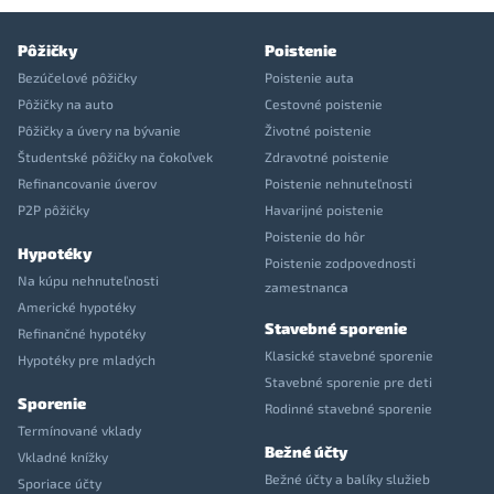
Pôžičky
Poistenie
Bezúčelové pôžičky
Poistenie auta
Pôžičky na auto
Cestovné poistenie
Pôžičky a úvery na bývanie
Životné poistenie
Študentské pôžičky na čokoľvek
Zdravotné poistenie
Refinancovanie úverov
Poistenie nehnuteľnosti
P2P pôžičky
Havarijné poistenie
Poistenie do hôr
Hypotéky
Poistenie zodpovednosti
Na kúpu nehnuteľnosti
zamestnanca
Americké hypotéky
Stavebné sporenie
Refinančné hypotéky
Klasické stavebné sporenie
Hypotéky pre mladých
Stavebné sporenie pre deti
Sporenie
Rodinné stavebné sporenie
Termínované vklady
Bežné účty
Vkladné knížky
Bežné účty a balíky služieb
Sporiace účty