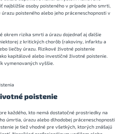
 najbližšie osoby poisteného v prípade jeho smrti,
e úrazu poisteného alebo jeho práceneschopnosti v
é okrem rizika smrti a úrazu dojednať aj ďalšie
niektorej z kritických chorôb (rakoviny, infarktu a
ebo liečby úrazu. Rizikové životné poistenie
ako kapitálové alebo investičné životné poistenie.
izík vymenovaných vyššie.
istenia
životné poistenie
y pre každého, kto nemá dostatočné prostriedky na
ojho úmrtia, úrazu alebo dlhodobej práceneschopnosti
istenie je tiež vhodné pre všetkých, ktorých znášajú
alostí. Napríklad profesionálnym vodičom alebo