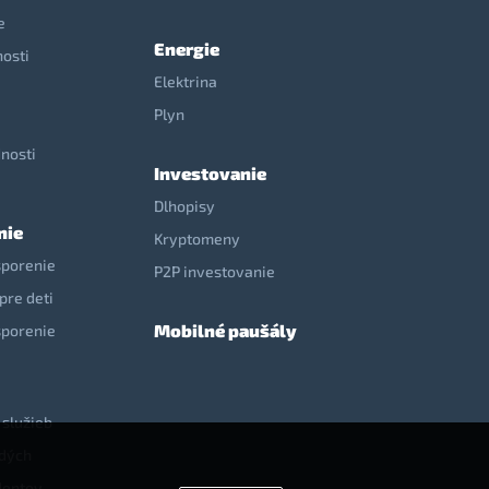
e
Energie
nosti
Elektrina
e
Plyn
nosti
Investovanie
Dlhopisy
nie
Kryptomeny
sporenie
P2P investovanie
pre deti
Mobilné paušály
sporenie
 služieb
adých
dentov