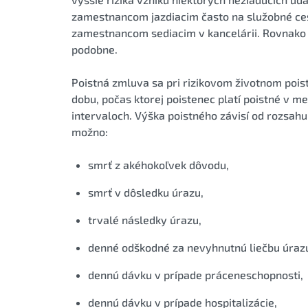
zamestnancom jazdiacim často na služobné ces
zamestnancom sediacim v kancelárii. Rovnako to 
podobne.
Poistná zmluva sa pri rizikovom životnom pois
dobu, počas ktorej poistenec platí poistné v 
intervaloch. Výška poistného závisí od rozsahu p
možno:
smrť z akéhokoľvek dôvodu,
smrť v dôsledku úrazu,
trvalé následky úrazu,
denné odškodné za nevyhnutnú liečbu úraz
dennú dávku v prípade práceneschopnosti,
dennú dávku v prípade hospitalizácie,