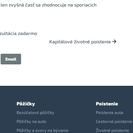
a len zvyšná časť sa zhodnocuje na sporiacich
zultácia zadarmo
Kapitálové životné poistenie
Email
Pôžičky
Poistenie
Bezúčelové pôžičky
Poistenie auta
Pôžičky na auto
Cestovné poistenie
Pôžičky a úvery na bývanie
Životné poistenie