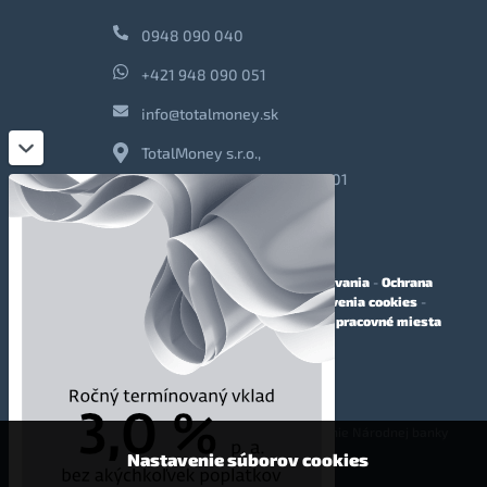
0948 090 040
+421 948 090 051
info@totalmoney.sk
TotalMoney s.r.o.,
Levočská 866, Poprad, 058 01
O nás
-
Reklama
-
Podmienky používania
-
Ochrana
osobných údajov
-
Cookies
-
Nastavenia cookies
-
Finančné sprostredkovanie
-
Voľné pracovné miesta
Affiliate - partnerský program
© 2009 - 2023 TotalMoney s.r.o.
(samostatný finančný agent, povolenie Národnej banky
Slovenska - reg. č. 127292)
Nastavenie súborov cookies