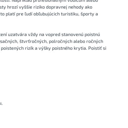
ty hrozí vyššie riziko dopravnej nehody ako
platí pre ľudí obľubujúcich turistiku, športy a
tení uzatvára vždy na vopred stanovenú poistnú
mesačných, štvrťročných, polročných alebo ročných
oistených rizík a výšky poistného krytia. Poistiť si
u,