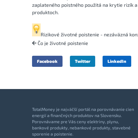
zaplateného poistného použitá na krytie rizík 
produktoch.
Rizikové životné poistenie
- nezáväzná kon
Čo je životné poistenie
Facebook
Twitter
LinkedIn
TotalMoney je najväčší portál na porovnávanie cien
energií a finančných produktov na Slovensku.
Porovnávame pre Vás ceny elektriny, plynu,
bankové produkty, nebankové produkty, stavebné
sporenie a poistenie.