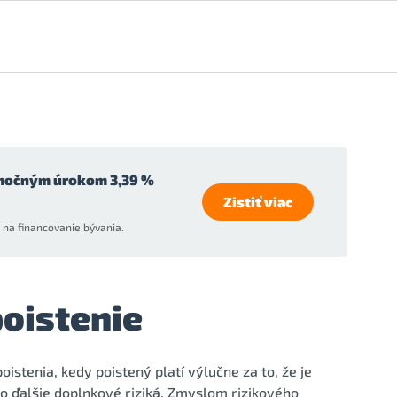
močným úrokom 3,39 %
Zistiť viac
na financovanie bývania.
poistenie
oistenia, kedy poistený platí výlučne za to, že je
ebo ďalšie doplnkové riziká. Zmyslom rizikového