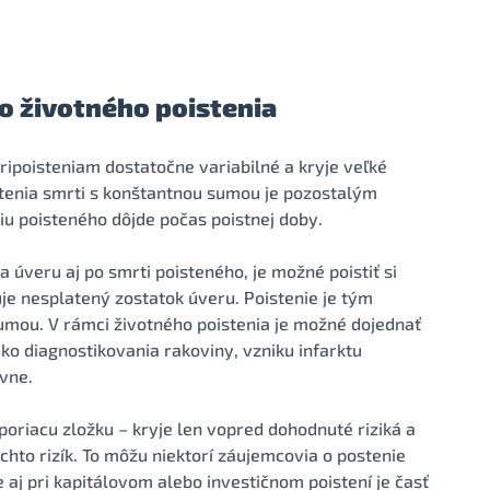
o životného poistenia
pripoisteniam dostatočne variabilné a kryje veľké
stenia smrti s konštantnou sumou je pozostalým
iu poisteného dôjde počas poistnej doby.
 úveru aj po smrti poisteného, je možné poistiť si
je nesplatený zostatok úveru. Poistenie je tým
umou. V rámci životného poistenia je možné dojednať
iziko diagnostikovania rakoviny, vzniku infarktu
vne.
poriacu zložku – kryje len vopred dohodnuté riziká a
chto rizík. To môžu niektorí záujemcovia o postenie
 aj pri kapitálovom alebo investičnom poistení je časť