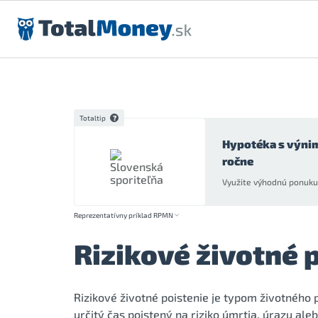
Preskočiť na obsah
Totaltip
Hypotéka s výni
ročne
Využite výhodnú ponuku 
Reprezentatívny príklad RPMN
Rizikové životné 
Rizikové životné poistenie je typom životného p
určitý čas poistený na riziko úmrtia, úrazu al