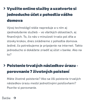
Využite online služby a uzatvorte si
jednoducho účet z pohodlia vášho
domova
Vývoj technológií stále napreduje a s ním aj
zjednodušenie služieb – vo všetkých oblastiach, aj
finančných. To, čo nás v minulosti trvalo pol dňa a
stovky krokov, dnes zvládneme z pohodlia domova.
Jediné, čo potrebujeme je pripojenie na internet. Takto
jednoducho si dokážete zriadiť aj účet v banke. Ako na
to?
Poistenie trvalých následkov úrazu -
porovnanie 7 životných poistení
Máte životné poistenie? Ako sa líši poistenie trvalých
následkov úrazu medzi jednotlivými poisťovňami?
Pozrite si porovnanie.
Ďalšie