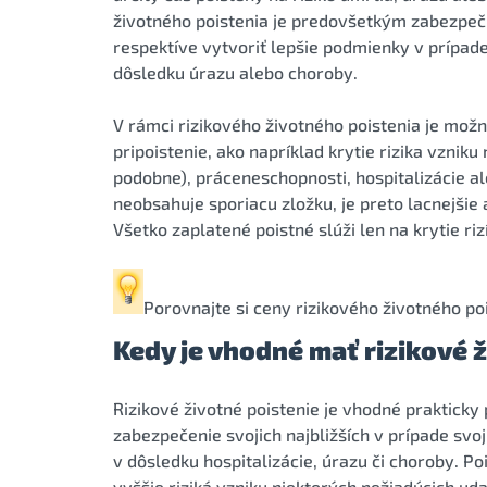
životného poistenia je predovšetkým zabezpečiť
respektíve vytvoriť lepšie podmienky v prípad
dôsledku úrazu alebo choroby.
V rámci rizikového životného poistenia je možn
pripoistenie, ako napríklad krytie rizika vzniku 
podobne), práceneschopnosti, hospitalizácie al
neobsahuje sporiacu zložku, je preto lacnejšie 
Všetko zaplatené poistné slúži len na krytie r
Porovnajte si ceny rizikového životného po
Kedy je vhodné mať rizikové 
Rizikové životné poistenie je vhodné praktick
zabezpečenie svojich najbližších v prípade sv
v dôsledku hospitalizácie, úrazu či choroby. Po
vyššie riziká vzniku niektorých nežiadúcich ud