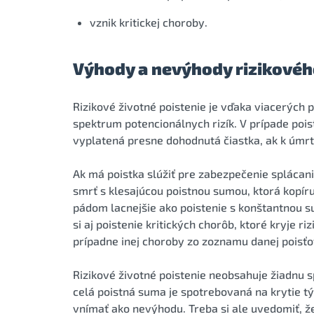
vznik kritickej choroby.
Výhody a nevýhody rizikovéh
Rizikové životné poistenie je vďaka viacerých 
spektrum potencionálnych rizík. V prípade poi
vyplatená presne dohodnutá čiastka, ak k úmrt
Ak má poistka slúžiť pre zabezpečenie splácania
smrť s klesajúcou poistnou sumou, ktorá kopíru
pádom lacnejšie ako poistenie s konštantnou s
si aj poistenie kritických chorôb, ktoré kryje r
prípadne inej choroby zo zoznamu danej poisťo
Rizikové životné poistenie neobsahuje žiadnu s
celá poistná suma je spotrebovaná na krytie tý
vnímať ako nevýhodu. Treba si ale uvedomiť, že