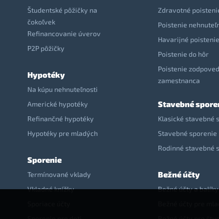
Študentské pôžičky na
Zdravotné poisteni
čokoľvek
Poistenie nehnuteľ
Refinancovanie úverov
Havarijné poisteni
P2P pôžičky
Poistenie do hôr
Poistenie zodpoved
Hypotéky
zamestnanca
Na kúpu nehnuteľnosti
Stavebné spore
Americké hypotéky
Refinančné hypotéky
Klasické stavebné 
Hypotéky pre mladých
Stavebné sporenie 
Rodinné stavebné 
Sporenie
Bežné účty
Termínované vklady
Vkladné knížky
Bežné účty a balíky
Sporiace účty
Bežné účty pre ml
Sporenie pre deti
Bežné účty pre štu