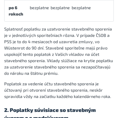
po 6
bezplatne
bezplatne
bezplatne
rokoch
Splatnosť poplatku za uzatvorenie stavebného sporenia
je v jednotlivých sporiteľniach rôzna. V prípade ČSOB a
PSS je to do 4 mesiacoch od uzavretia zmluvy, vo
Wüstenrot do 90 dní. Stavebné sporiteľne majú právo
uspokojiť tento poplatok z Vašich vkladov na účet
stavebného sporenia. Vklady slúžiace na krytie poplatku
za uzatvorenie stavebného sporenia sa nezapočítavajú
do nároku na štátnu prémiu.
Poplatok za vedenie účtu stavebného sporenia je
účtovaný pri otvorení stavebného sporenia, neskôr
spravidla vždy na začiatku každého kalendárneho roka.
2. Poplatky súvisiace so stavebným
úverom a s medziúverom