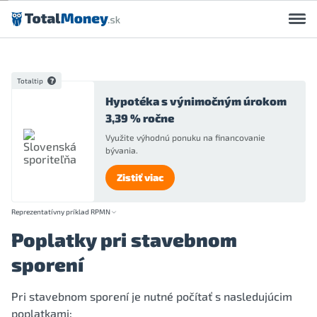
Preskočiť na obsah
Totaltip
Hypotéka s výnimočným úrokom
3,39 % ročne
Využite výhodnú ponuku na financovanie
bývania.
Zistiť viac
Reprezentatívny príklad RPMN
Poplatky pri stavebnom
sporení
Pri stavebnom sporení je nutné počítať s nasledujúcim
poplatkami: