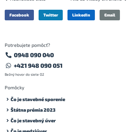
Facebook
Twitter
LinkedIn
Email
Potrebujete pomôcť?
0948 090 040
+421 948 090 051
Bežný hovor do siete O2
Pomôcky
Čo je stavebné sporenie
Štátna prémia 2023
Čo je stavebný úver
Čo je medziúver