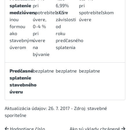
splatenie
pri
6,99%
pri
medziúveru
spotrebiteľskom
z CS v
spotrebiteľskom
inou
úvere,
závislosti
úvere
formou
0-4 %
od
ako
pri
roku
stavebným
úvere
predčasného
úverom
na
splatenia
bývanie
Predčasné
bezplatne
bezplatne
bezplatne
splatenie
stavebného
úveru
Aktualizácia údajov: 26. 7. 2017 - Zdroj: stavebné
sporiteľne
Hodnotiace číslo
Ako sú vklady chránené