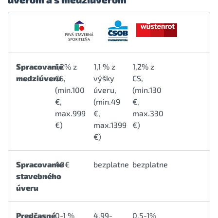
Spracovanie
1,2% z
1,1 % z
1,2% z
medziúveru
CS,
výšky
CS,
(min.100
úveru,
(min.130
€,
(min.49
€,
max.999
€,
max.330
€)
max.1399
€)
€)
Spracovanie
40€
bezplatne
bezplatne
stavebného
úveru
Predčasné
0-1 %
4,99-
0,5-1%