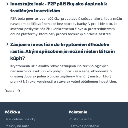
Investujte inak - P2P pôžičky ako doplnok k
tradičným investíciám
P2P, teda peer-to-peer pôžičky, predstavujú spôsob, ako si ľudia môžu
navzájom požičiavať peniaze bez potreby banky. V praxi ide o to, že
investor poskytne pôžičku konkrétnemu človeku prostredníctvom
online platformy, ktorá celý proces technicky a právne zastreší.
Záujem o investície do kryptomien dlhodobo
rastie. Akým spôsobom je možné nielen Bitcoin
kúpiť?
Kryptomena už niekoľko rokov nezaujíma iba technologických
nadšencov či priekupníkov pohybujúcich sa v šedej ekonomike. V
dnešnej dobe sa jedná o úplne legitímny finančný nástroj, ktorý
preniká k širokej verejnosti a stáva sa veľmi obľúbenou investíciou.
Ďalšie
Pôžičky
Poistenie
Bezúčelové pôžičky
Poistenie auta
Pôžičky na auto
Cestovné poistenie