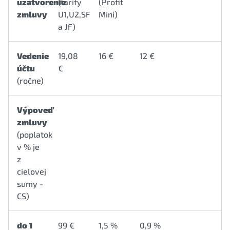
uzatvorenie
(tarify
(Profit
zmluvy
U1,U2,SF
Mini)
a JF)
Vedenie
19,08
16 €
12 €
účtu
€
(ročne)
Výpoveď
zmluvy
(poplatok
v % je
z
cieľovej
sumy -
CS)
do 1
99 €
1,5 %
0,9 %