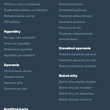
Pôžičky a úvery na bývanie
Životné poistenie
Študentské pôžičky na čokoľvek
Zdravotné poistenie
Refinancovanie úverov
Poistenie nehnuteľnosti
P2P pôžičky
Havarijné poistenie
Poistenie do hôr
Hypotéky
Poistenie zodpovednosti
Na kúpu nehnuteľnosti
zamestnanca
Americké hypotéky
Stavebné sporenie
Refinančné hypotéky
Klasické stavebné sporenie
Hypotéky pre mladých
Stavebné sporenie pre deti
Sporenie
Rodinné stavebné sporenie
Termínované vklady
Bežné účty
Vkladné knížky
Bežné účty a balíky služieb
Sporiace účty
Bežné účty pre mladých
Sporenie pre deti
Bežné účty pre študentov
Bežné účty pre seniorov
Kreditné karty