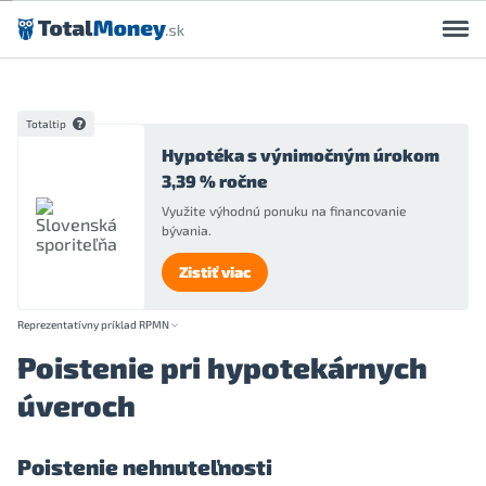
Preskočiť na obsah
Totaltip
Hypotéka s výnimočným úrokom
3,39 % ročne
Využite výhodnú ponuku na financovanie
bývania.
Zistiť viac
Reprezentatívny príklad RPMN
Poistenie pri hypotekárnych
úveroch
Poistenie nehnuteľnosti