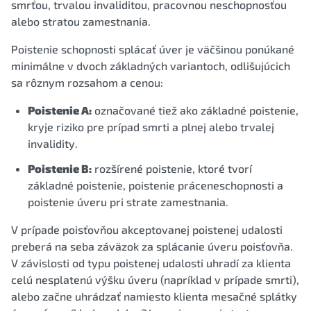
smrťou, trvalou invaliditou, pracovnou neschopnosťou
alebo stratou zamestnania.
Poistenie schopnosti splácať úver je väčšinou ponúkané
minimálne v dvoch základných variantoch, odlišujúcich
sa rôznym rozsahom a cenou:
Poistenie A:
označované tiež ako základné poistenie,
kryje riziko pre prípad smrti a plnej alebo trvalej
invalidity.
Poistenie B:
rozšírené poistenie, ktoré tvorí
základné poistenie, poistenie práceneschopnosti a
poistenie úveru pri strate zamestnania.
V prípade poisťovňou akceptovanej poistenej udalosti
preberá na seba záväzok za splácanie úveru poisťovňa.
V závislosti od typu poistenej udalosti uhradí za klienta
celú nesplatenú výšku úveru (napríklad v prípade smrti),
alebo začne uhrádzať namiesto klienta mesačné splátky