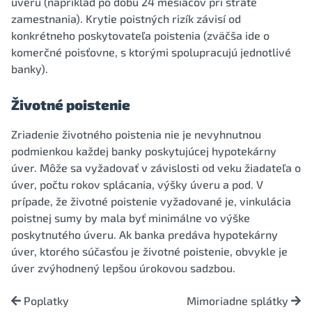
úveru (napríklad po dobu 24 mesiacov pri strate
zamestnania). Krytie poistných rizík závisí od
konkrétneho poskytovateľa poistenia (zväčša ide o
komerčné poisťovne, s ktorými spolupracujú jednotlivé
banky).
Životné poistenie
Zriadenie životného poistenia nie je nevyhnutnou
podmienkou každej banky poskytujúcej hypotekárny
úver. Môže sa vyžadovať v závislosti od veku žiadateľa o
úver, počtu rokov splácania, výšky úveru a pod. V
prípade, že životné poistenie vyžadované je, vinkulácia
poistnej sumy by mala byť minimálne vo výške
poskytnutého úveru. Ak banka predáva hypotekárny
úver, ktorého súčasťou je životné poistenie, obvykle je
úver zvýhodnený lepšou úrokovou sadzbou.
Poplatky
Mimoriadne splátky