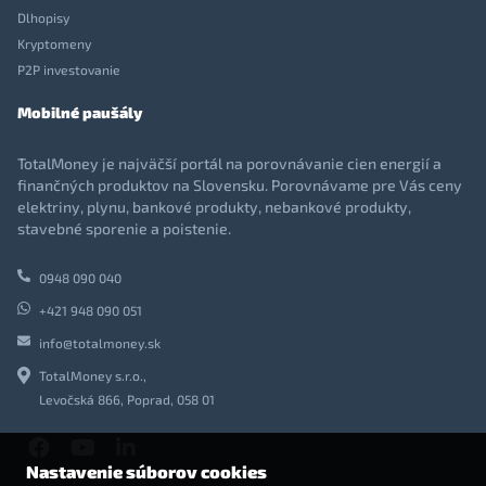
Dlhopisy
Kryptomeny
P2P investovanie
Mobilné paušály
TotalMoney je najväčší portál na porovnávanie cien energií a
finančných produktov na Slovensku. Porovnávame pre Vás ceny
elektriny, plynu, bankové produkty, nebankové produkty,
stavebné sporenie a poistenie.
0948 090 040
+421 948 090 051
info@totalmoney.sk
TotalMoney s.r.o.,
Levočská 866, Poprad, 058 01
Nastavenie súborov cookies