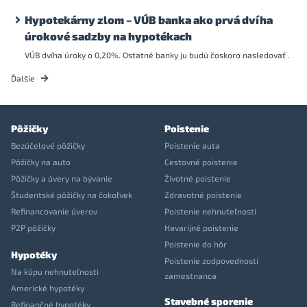
Hypotekárny zlom – VÚB banka ako prvá dvíha
úrokové sadzby na hypotékach
VÚB dvíha úroky o 0,20%. Ostatné banky ju budú čoskoro nasledovať .
Ďalšie
Pôžičky
Poistenie
Bezúčelové pôžičky
Poistenie auta
Pôžičky na auto
Cestovné poistenie
Pôžičky a úvery na bývanie
Životné poistenie
Študentské pôžičky na čokoľvek
Zdravotné poistenie
Refinancovanie úverov
Poistenie nehnuteľnosti
P2P pôžičky
Havarijné poistenie
Poistenie do hôr
Hypotéky
Poistenie zodpovednosti
Na kúpu nehnuteľnosti
zamestnanca
Americké hypotéky
Stavebné sporenie
Refinančné hypotéky