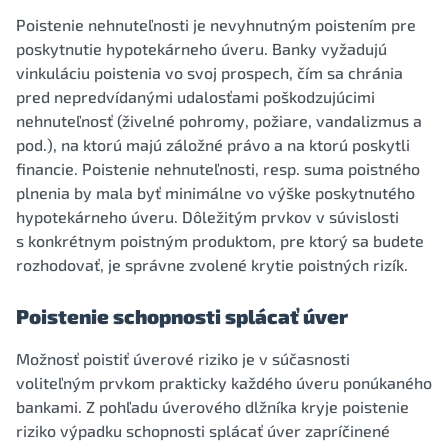
Poistenie nehnuteľnosti je nevyhnutným poistením pre
poskytnutie hypotekárneho úveru. Banky vyžadujú
vinkuláciu poistenia vo svoj prospech, čím sa chránia
pred nepredvídanými udalosťami poškodzujúcimi
nehnuteľnosť (živelné pohromy, požiare, vandalizmus a
pod.), na ktorú majú záložné právo a na ktorú poskytli
financie. Poistenie nehnuteľnosti, resp. suma poistného
plnenia by mala byť minimálne vo výške poskytnutého
hypotekárneho úveru. Dôležitým prvkov v súvislosti
s konkrétnym poistným produktom, pre ktorý sa budete
rozhodovať, je správne zvolené krytie poistných rizík.
Poistenie schopnosti splácať úver
Možnosť poistiť úverové riziko je v súčasnosti
voliteľným prvkom prakticky každého úveru ponúkaného
bankami. Z pohľadu úverového dlžníka kryje poistenie
riziko výpadku schopnosti splácať úver zapríčinené