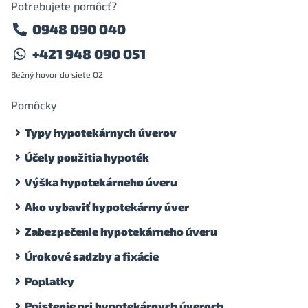
Potrebujete pomôcť?
0948 090 040
+421 948 090 051
Bežný hovor do siete O2
Pomôcky
Typy hypotekárnych úverov
Účely použitia hypoték
Výška hypotekárneho úveru
Ako vybaviť hypotekárny úver
Zabezpečenie hypotekárneho úveru
Úrokové sadzby a fixácie
Poplatky
Poistenie pri hypotekárnych úveroch