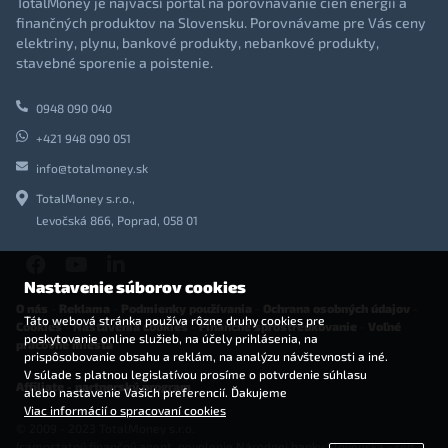
TotalMoney je najväčší portál na porovnávanie cien energií a
finančných produktov na Slovensku. Porovnávame pre Vás ceny
elektriny, plynu, bankové produkty, nebankové produkty,
stavebné sporenie a poistenie.
0948 090 040
+421 948 090 051
info@totalmoney.sk
TotalMoney s.r.o.,
Levočská 866, Poprad, 058 01
Nastavenie súborov cookies
O nás
-
Reklama
-
Podmienky používania
-
Ochrana osobných údajov
-
Táto webová stránka používa rôzne druhy cookies pre
Cookies
-
Nastavenia cookies
-
Finančné sprostredkovanie
-
Voľné
poskytovanie online služieb, na účely prihlásenia, na
pracovné miesta
prispôsobovanie obsahu a reklám, na analýzu návštevnosti a iné.
V súlade s platnou legislatívou prosíme o potvrdenie súhlasu
Affiliate - partnerský program
alebo nastavenie Vašich preferencií. Ďakujeme
Viac informácií o spracovaní cookies
© 2009 - 2023 TotalMoney s.r.o.
(samostatný finančný agent, povolenie Národnej banky Slovenska - reg. č.