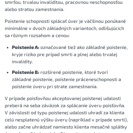
smrťou, trvalou invaliditou, pracovnou neschopnosťou
alebo stratou zamestnania.
Poistenie schopnosti splácať úver je väčšinou ponúkané
minimálne v dvoch základných variantoch, odlišujúcich
sa rôznym rozsahom a cenou:
Poistenie A:
označované tiež ako základné poistenie,
kryje riziko pre prípad smrti a plnej alebo trvalej
invalidity.
Poistenie B:
rozšírené poistenie, ktoré tvorí
základné poistenie, poistenie práceneschopnosti a
poistenie úveru pri strate zamestnania.
V prípade poisťovňou akceptovanej poistenej udalosti
preberá na seba záväzok za splácanie úveru poisťovňa.
V závislosti od typu poistenej udalosti uhradí za klienta
celú nesplatenú výšku úveru (napríklad v prípade smrti),
alebo začne uhrádzať namiesto klienta mesačné splátky