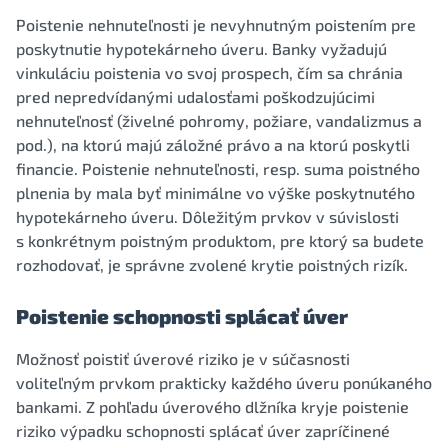
Poistenie nehnuteľnosti je nevyhnutným poistením pre
poskytnutie hypotekárneho úveru. Banky vyžadujú
vinkuláciu poistenia vo svoj prospech, čím sa chránia
pred nepredvídanými udalosťami poškodzujúcimi
nehnuteľnosť (živelné pohromy, požiare, vandalizmus a
pod.), na ktorú majú záložné právo a na ktorú poskytli
financie. Poistenie nehnuteľnosti, resp. suma poistného
plnenia by mala byť minimálne vo výške poskytnutého
hypotekárneho úveru. Dôležitým prvkov v súvislosti
s konkrétnym poistným produktom, pre ktorý sa budete
rozhodovať, je správne zvolené krytie poistných rizík.
Poistenie schopnosti splácať úver
Možnosť poistiť úverové riziko je v súčasnosti
voliteľným prvkom prakticky každého úveru ponúkaného
bankami. Z pohľadu úverového dlžníka kryje poistenie
riziko výpadku schopnosti splácať úver zapríčinené