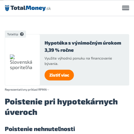
Preskočiť na obsah
Totaltip
Hypotéka s výnimočným úrokom
3,39 % ročne
Využite výhodnú ponuku na financovanie
bývania.
Zistiť viac
Reprezentatívny príklad RPMN
Poistenie pri hypotekárnych
úveroch
Poistenie nehnuteľnosti