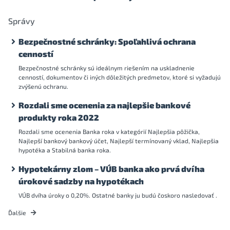
Správy
Bezpečnostné schránky: Spoľahlivá ochrana
cenností
Bezpečnostné schránky sú ideálnym riešením na uskladnenie
cenností, dokumentov či iných dôležitých predmetov, ktoré si vyžadujú
zvýšenú ochranu.
Rozdali sme ocenenia za najlepšie bankové
produkty roka 2022
Rozdali sme ocenenia Banka roka v kategórií Najlepšia pôžička,
Najlepší bankový bankový účet, Najlepší termínovaný vklad, Najlepšia
hypotéka a Stabilná banka roka.
Hypotekárny zlom – VÚB banka ako prvá dvíha
úrokové sadzby na hypotékach
VÚB dvíha úroky o 0,20%. Ostatné banky ju budú čoskoro nasledovať .
Ďalšie