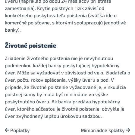
úveru (napríklad po dobu 24 mesiacov pri strate
zamestnania). Krytie poistných rizík závisí od
konkrétneho poskytovateľa poistenia (zväčša ide o
komerčné poisťovne, s ktorými spolupracujú jednotlivé
banky).
Životné poistenie
Zriadenie životného poistenia nie je nevyhnutnou
podmienkou každej banky poskytujúcej hypotekárny
úver. Môže sa vyžadovať v závislosti od veku žiadateľa o
úver, počtu rokov splácania, výšky úveru a pod. V
prípade, že životné poistenie vyžadované je, vinkulácia
poistnej sumy by mala byť minimálne vo výške
poskytnutého úveru. Ak banka predáva hypotekárny
úver, ktorého súčasťou je životné poistenie, obvykle je
úver zvýhodnený lepšou úrokovou sadzbou.
Poplatky
Mimoriadne splátky