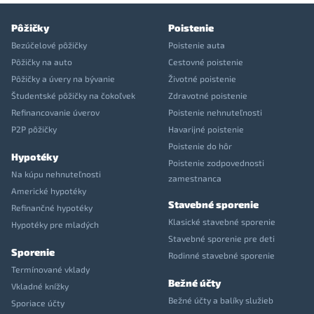
Pôžičky
Poistenie
Bezúčelové pôžičky
Poistenie auta
Pôžičky na auto
Cestovné poistenie
Pôžičky a úvery na bývanie
Životné poistenie
Študentské pôžičky na čokoľvek
Zdravotné poistenie
Refinancovanie úverov
Poistenie nehnuteľnosti
P2P pôžičky
Havarijné poistenie
Poistenie do hôr
Hypotéky
Poistenie zodpovednosti
Na kúpu nehnuteľnosti
zamestnanca
Americké hypotéky
Stavebné sporenie
Refinančné hypotéky
Klasické stavebné sporenie
Hypotéky pre mladých
Stavebné sporenie pre deti
Sporenie
Rodinné stavebné sporenie
Termínované vklady
Bežné účty
Vkladné knížky
Bežné účty a balíky služieb
Sporiace účty