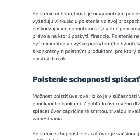
Poistenie nehnuteľnosti je nevyhnutným poist
vyžadujú vinkuláciu poistenia vo svoj prospec
poškodzujúcimi nehnuteľnosť (živelné pohromy,
právo a na ktorú poskytli financie. Poistenie 
byť minimálne vo výške poskytnutého hypoteká
s konkrétnym poistným produktom, pre ktorý s
poistných rizík.
Poistenie schopnosti splácať
Možnosť poistiť úverové riziko je v súčasnost
ponúkaného bankami. Z pohľadu úverového dlžní
splácať úver zapríčinené smrťou, trvalou inva
zamestnania.
Poistenie schopnosti splácať úver je väčšinou