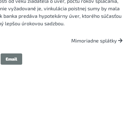
ti od veku žiadateľa o úver, počtu rokov splácania,
enie vyžadované je, vinkulácia poistnej sumy by mala
k banka predáva hypotekárny úver, ktorého súčasťou
ený lepšou úrokovou sadzbou.
Mimoriadne splátky
Email