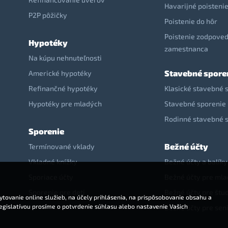
Havarijné poisteni
P2P pôžičky
Poistenie do hôr
Poistenie zodpoved
Hypotéky
zamestnanca
Na kúpu nehnuteľnosti
Stavebné spore
Americké hypotéky
Refinančné hypotéky
Klasické stavebné 
Hypotéky pre mladých
Stavebné sporenie 
Rodinné stavebné 
Sporenie
Bežné účty
Termínované vklady
Vkladné knížky
Bežné účty a balíky
Sporiace účty
Bežné účty pre ml
Sporenie pre deti
Bežné účty pre štu
tovanie online služieb, na účely prihlásenia, na prispôsobovanie obsahu a
legislatívou prosíme o potvrdenie súhlasu alebo nastavenie Vašich
Bežné účty pre sen