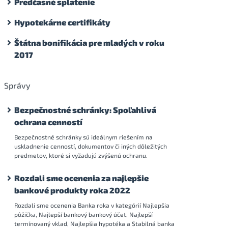
Predčasné splatenie
Hypotekárne certifikáty
Štátna bonifikácia pre mladých v roku
2017
Správy
Bezpečnostné schránky: Spoľahlivá
ochrana cenností
Bezpečnostné schránky sú ideálnym riešením na
uskladnenie cenností, dokumentov či iných dôležitých
predmetov, ktoré si vyžadujú zvýšenú ochranu.
Rozdali sme ocenenia za najlepšie
bankové produkty roka 2022
Rozdali sme ocenenia Banka roka v kategórií Najlepšia
pôžička, Najlepší bankový bankový účet, Najlepší
termínovaný vklad, Najlepšia hypotéka a Stabilná banka