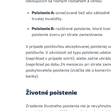
odlišujúcich sa rôznym rozsahom a cenou:
Poistenie A:
označované tiež ako základné po
trvalej invalidity.
Poistenie B:
rozšírené poistenie, ktoré tvor
poistenie úveru pri strate zamestnania.
V prípade poisťovňou akceptovanej poistenej u
poisťovňa. V závislosti od typu poistenej udalo
(napríklad v prípade smrti), alebo začne uhrá
(napríklad po dobu 24 mesiacov pri strate zame
poskytovateľa poistenia (zväčša ide o komerčn
banky).
Životné poistenie
Zriadenie životného poistenia nie je nevyhnut