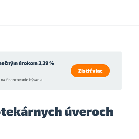
močným úrokom 3,39 %
Zistiť viac
na financovanie bývania.
potekárnych úveroch