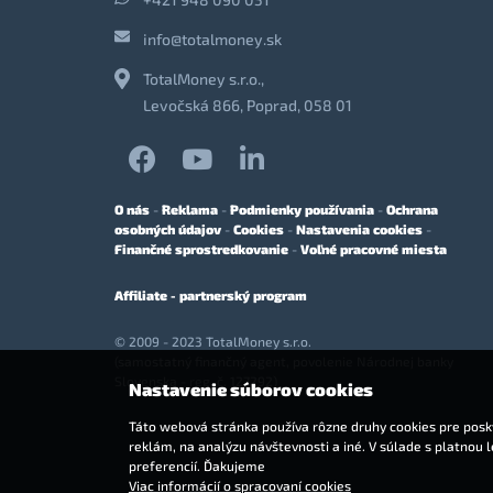
info@totalmoney.sk
TotalMoney s.r.o.,
Levočská 866, Poprad, 058 01
O nás
-
Reklama
-
Podmienky používania
-
Ochrana
osobných údajov
-
Cookies
-
Nastavenia cookies
-
Finančné sprostredkovanie
-
Voľné pracovné miesta
Affiliate - partnerský program
© 2009 - 2023 TotalMoney s.r.o.
(samostatný finančný agent, povolenie Národnej banky
Slovenska - reg. č. 127292)
Nastavenie súborov cookies
Táto webová stránka používa rôzne druhy cookies pre posky
reklám, na analýzu návštevnosti a iné. V súlade s platnou 
preferencií. Ďakujeme
Viac informácií o spracovaní cookies