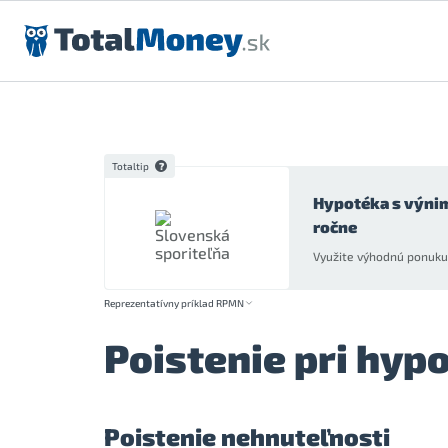
Preskočiť na obsah
Totaltip
Hypotéka s výni
ročne
Využite výhodnú ponuku 
Reprezentatívny príklad RPMN
Poistenie pri hy
Poistenie nehnuteľnosti