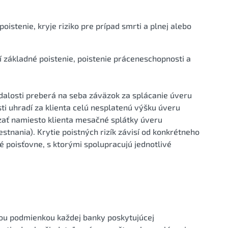
istenie, kryje riziko pre prípad smrti a plnej alebo
í základné poistenie, poistenie práceneschopnosti a
dalosti preberá na seba záväzok za splácanie úveru
sti uhradí za klienta celú nesplatenú výšku úveru
dzať namiesto klienta mesačné splátky úveru
stnania). Krytie poistných rizík závisí od konkrétneho
é poisťovne, s ktorými spolupracujú jednotlivé
nou podmienkou každej banky poskytujúcej