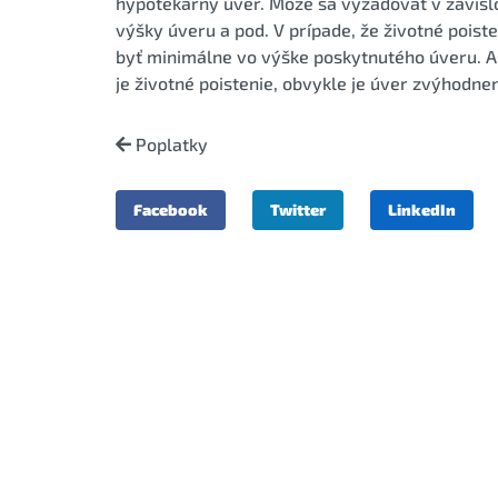
hypotekárny úver. Môže sa vyžadovať v závislos
výšky úveru a pod. V prípade, že životné poist
byť minimálne vo výške poskytnutého úveru. A
je životné poistenie, obvykle je úver zvýhodn
Poplatky
Facebook
Twitter
LinkedIn