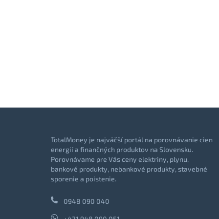
TotalMoney je najväčší portál na porovnávanie cien
energií a finančných produktov na Slovensku.
Porovnávame pre Vás ceny elektriny, plynu,
bankové produkty, nebankové produkty, stavebné
sporenie a poistenie.
0948 090 040
+421 948 090 051