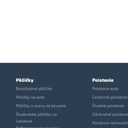
Pôžičky
Poistenie
Bezúčelové pôžičky
Poistenie auta
Pôžičky na auto
Cestovné poistenie
Pôžičky a úvery na bývanie
Životné poistenie
Študentské pôžičky na
Zdravotné poisteni
čokoľvek
Poistenie nehnuteľ
Refinancovanie úverov