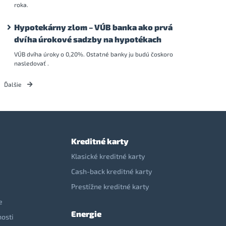
roka.
Hypotekárny zlom – VÚB banka ako prvá
dvíha úrokové sadzby na hypotékach
VÚB dvíha úroky o 0,20%. Ostatné banky ju budú čoskoro
nasledovať .
Ďalšie
Kreditné karty
Klasické kreditné karty
Cash-back kreditné karty
Prestížne kreditné karty
e
Energie
nosti