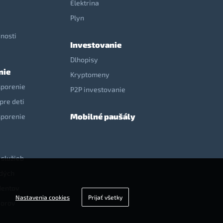
Elektrina
e
Plyn
nosti
Investovanie
Dlhopisy
nie
Kryptomeny
sporenie
P2P investovanie
pre deti
Mobilné paušály
sporenie
 služieb
adých
dentov
Nastavenia cookies
Prijať všetky
iorov