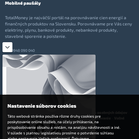
Mobilné paušály
TotalMoney je najväčší portál na porovnávanie cien energií a
finančných produktov na Slovensku. Porovnávame pre Vás ceny
elektriny, plynu, bankové produkty, nebankové produkty,
stavebné sporenie a poistenie.
0948 090 040
+421 948 090 051
info@totalmoney.sk
TotalMoney s.r.o.,
Levočská 866, Poprad, 058 01
Nastavenie súborov cookies
O nás
-
Reklama
-
Podmienky používania
-
Ochrana osobných údajov
-
Táto webová stránka používa rôzne druhy cookies pre
Cookies
-
Nastavenia cookies
-
Finančné sprostredkovanie
-
Voľné
poskytovanie online služieb, na účely prihlásenia, na
pracovné miesta
prispôsobovanie obsahu a reklám, na analýzu návštevnosti a iné.
V súlade s platnou legislatívou prosíme o potvrdenie súhlasu
Affiliate - partnerský program
alebo nastavenie Vašich preferencií. Ďakujeme