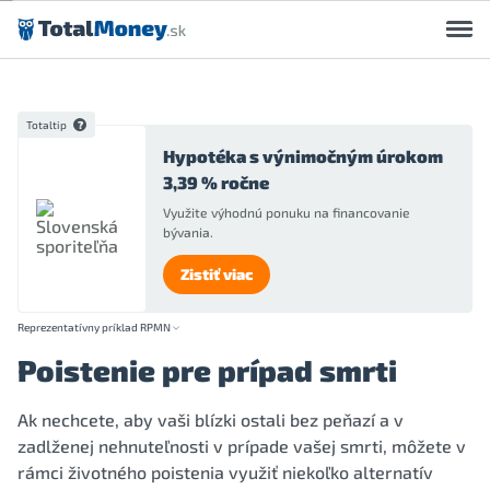
Preskočiť na obsah
Totaltip
Hypotéka s výnimočným úrokom
3,39 % ročne
Využite výhodnú ponuku na financovanie
bývania.
Zistiť viac
Reprezentatívny príklad RPMN
Poistenie pre prípad smrti
Ak nechcete, aby vaši blízki ostali bez peňazí a v
zadlženej nehnuteľnosti v prípade vašej smrti, môžete v
rámci životného poistenia využiť niekoľko alternatív