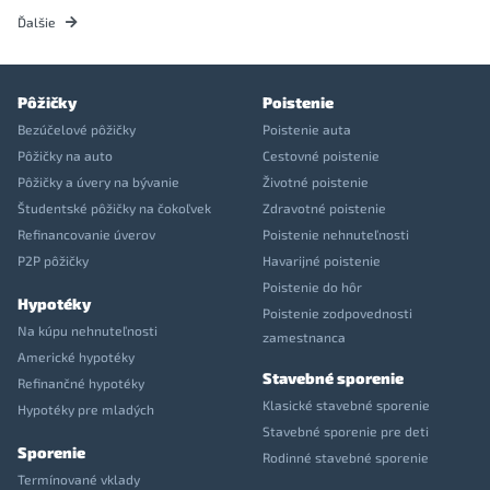
Ďalšie
Pôžičky
Poistenie
Bezúčelové pôžičky
Poistenie auta
Pôžičky na auto
Cestovné poistenie
Pôžičky a úvery na bývanie
Životné poistenie
Študentské pôžičky na čokoľvek
Zdravotné poistenie
Refinancovanie úverov
Poistenie nehnuteľnosti
P2P pôžičky
Havarijné poistenie
Poistenie do hôr
Hypotéky
Poistenie zodpovednosti
Na kúpu nehnuteľnosti
zamestnanca
Americké hypotéky
Stavebné sporenie
Refinančné hypotéky
Klasické stavebné sporenie
Hypotéky pre mladých
Stavebné sporenie pre deti
Sporenie
Rodinné stavebné sporenie
Termínované vklady