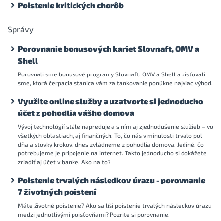
Poistenie kritických chorôb
Správy
Porovnanie bonusových kariet Slovnaft, OMV a
Shell
Porovnali sme bonusové programy Slovnaft, OMV a Shell a zisťovali
sme, ktorá čerpacia stanica vám za tankovanie ponúkne najviac výhod.
Využite online služby a uzatvorte si jednoducho
účet z pohodlia vášho domova
Vývoj technológií stále napreduje a s ním aj zjednodušenie služieb – vo
všetkých oblastiach, aj finančných. To, čo nás v minulosti trvalo pol
dňa a stovky krokov, dnes zvládneme z pohodlia domova. Jediné, čo
potrebujeme je pripojenie na internet. Takto jednoducho si dokážete
zriadiť aj účet v banke. Ako na to?
Poistenie trvalých následkov úrazu - porovnanie
7 životných poistení
Máte životné poistenie? Ako sa líši poistenie trvalých následkov úrazu
medzi jednotlivými poisťovňami? Pozrite si porovnanie.