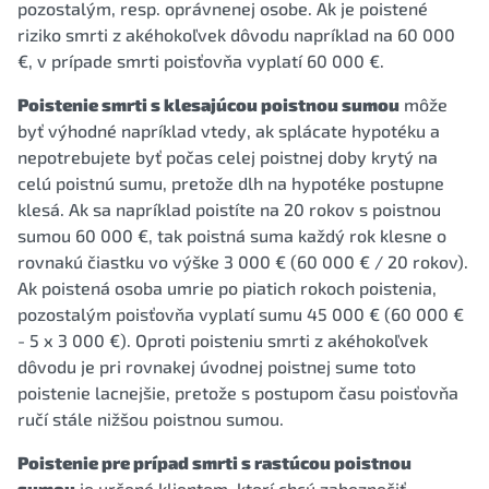
pozostalým, resp. oprávnenej osobe. Ak je poistené
riziko smrti z akéhokoľvek dôvodu napríklad na 60 000
€, v prípade smrti poisťovňa vyplatí 60 000 €.
Poistenie smrti s klesajúcou poistnou sumou
môže
byť výhodné napríklad vtedy, ak splácate hypotéku a
nepotrebujete byť počas celej poistnej doby krytý na
celú poistnú sumu, pretože dlh na hypotéke postupne
klesá. Ak sa napríklad poistíte na 20 rokov s poistnou
sumou 60 000 €, tak poistná suma každý rok klesne o
rovnakú čiastku vo výške 3 000 € (60 000 € / 20 rokov).
Ak poistená osoba umrie po piatich rokoch poistenia,
pozostalým poisťovňa vyplatí sumu 45 000 € (60 000 €
- 5 x 3 000 €). Oproti poisteniu smrti z akéhokoľvek
dôvodu je pri rovnakej úvodnej poistnej sume toto
poistenie lacnejšie, pretože s postupom času poisťovňa
ručí stále nižšou poistnou sumou.
Poistenie pre prípad smrti s rastúcou poistnou
sumou
je určené klientom, ktorí chcú zabezpečiť