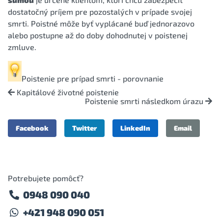
dostatočný príjem pre pozostalých v prípade svojej
smrti. Poistné môže byť vyplácané buď jednorazovo
alebo postupne až do doby dohodnutej v poistenej
zmluve.
Poistenie pre prípad smrti - porovnanie
Kapitálové životné poistenie
Poistenie smrti následkom úrazu
Facebook
Twitter
LinkedIn
Email
Potrebujete pomôcť?
0948 090 040
+421 948 090 051