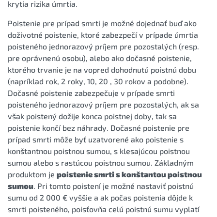
krytia rizika úmrtia.
Poistenie pre prípad smrti je možné dojednať buď ako
doživotné poistenie, ktoré zabezpečí v prípade úmrtia
poisteného jednorazový príjem pre pozostalých (resp.
pre oprávnenú osobu), alebo ako dočasné poistenie,
ktorého trvanie je na vopred dohodnutú poistnú dobu
(napríklad rok, 2 roky, 10, 20 , 30 rokov a podobne).
Dočasné poistenie zabezpečuje v prípade smrti
poisteného jednorazový príjem pre pozostalých, ak sa
však poistený dožije konca poistnej doby, tak sa
poistenie končí bez náhrady. Dočasné poistenie pre
prípad smrti môže byť uzatvorené ako poistenie s
konštantnou poistnou sumou, s klesajúcou poistnou
sumou alebo s rastúcou poistnou sumou. Základným
produktom je
poistenie smrti s konštantou poistnou
sumou
. Pri tomto poistení je možné nastaviť poistnú
sumu od 2 000 € vyššie a ak počas poistenia dôjde k
smrti poisteného, poisťovňa celú poistnú sumu vyplatí