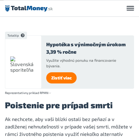
Preskočiť na obsah
Totaltip
Hypotéka s výnimočným úrokom
3,39 % ročne
Využite výhodnú ponuku na financovanie
bývania.
Zistiť viac
Reprezentatívny príklad RPMN
Poistenie pre prípad smrti
Ak nechcete, aby vaši blízki ostali bez peňazí a v
zadlženej nehnuteľnosti v prípade vašej smrti, môžete v
rámci životného poistenia využiť niekoľko alternatív