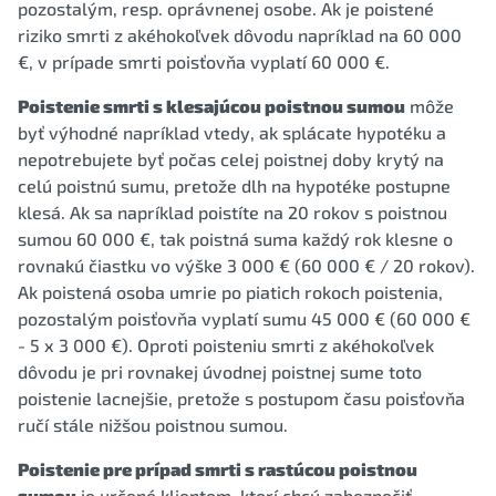
pozostalým, resp. oprávnenej osobe. Ak je poistené
riziko smrti z akéhokoľvek dôvodu napríklad na 60 000
€, v prípade smrti poisťovňa vyplatí 60 000 €.
Poistenie smrti s klesajúcou poistnou sumou
môže
byť výhodné napríklad vtedy, ak splácate hypotéku a
nepotrebujete byť počas celej poistnej doby krytý na
celú poistnú sumu, pretože dlh na hypotéke postupne
klesá. Ak sa napríklad poistíte na 20 rokov s poistnou
sumou 60 000 €, tak poistná suma každý rok klesne o
rovnakú čiastku vo výške 3 000 € (60 000 € / 20 rokov).
Ak poistená osoba umrie po piatich rokoch poistenia,
pozostalým poisťovňa vyplatí sumu 45 000 € (60 000 €
- 5 x 3 000 €). Oproti poisteniu smrti z akéhokoľvek
dôvodu je pri rovnakej úvodnej poistnej sume toto
poistenie lacnejšie, pretože s postupom času poisťovňa
ručí stále nižšou poistnou sumou.
Poistenie pre prípad smrti s rastúcou poistnou
sumou
je určené klientom, ktorí chcú zabezpečiť