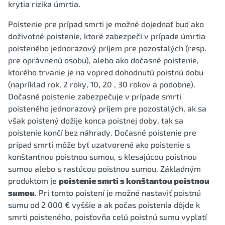
krytia rizika úmrtia.
Poistenie pre prípad smrti je možné dojednať buď ako
doživotné poistenie, ktoré zabezpečí v prípade úmrtia
poisteného jednorazový príjem pre pozostalých (resp.
pre oprávnenú osobu), alebo ako dočasné poistenie,
ktorého trvanie je na vopred dohodnutú poistnú dobu
(napríklad rok, 2 roky, 10, 20 , 30 rokov a podobne).
Dočasné poistenie zabezpečuje v prípade smrti
poisteného jednorazový príjem pre pozostalých, ak sa
však poistený dožije konca poistnej doby, tak sa
poistenie končí bez náhrady. Dočasné poistenie pre
prípad smrti môže byť uzatvorené ako poistenie s
konštantnou poistnou sumou, s klesajúcou poistnou
sumou alebo s rastúcou poistnou sumou. Základným
produktom je
poistenie smrti s konštantou poistnou
sumou
. Pri tomto poistení je možné nastaviť poistnú
sumu od 2 000 € vyššie a ak počas poistenia dôjde k
smrti poisteného, poisťovňa celú poistnú sumu vyplatí