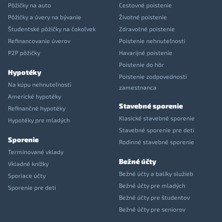
Pôžičky na auto
Cestovné poistenie
Pôžičky a úvery na bývanie
Životné poistenie
Študentské pôžičky na čokoľvek
Zdravotné poistenie
Refinancovanie úverov
Poistenie nehnuteľnosti
P2P pôžičky
Havarijné poistenie
Poistenie do hôr
Hypotéky
Poistenie zodpovednosti
Na kúpu nehnuteľnosti
zamestnanca
Americké hypotéky
Stavebné sporenie
Refinančné hypotéky
Klasické stavebné sporenie
Hypotéky pre mladých
Stavebné sporenie pre deti
Sporenie
Rodinné stavebné sporenie
Termínované vklady
Bežné účty
Vkladné knížky
Bežné účty a balíky služieb
Sporiace účty
Bežné účty pre mladých
Sporenie pre deti
Bežné účty pre študentov
Bežné účty pre seniorov