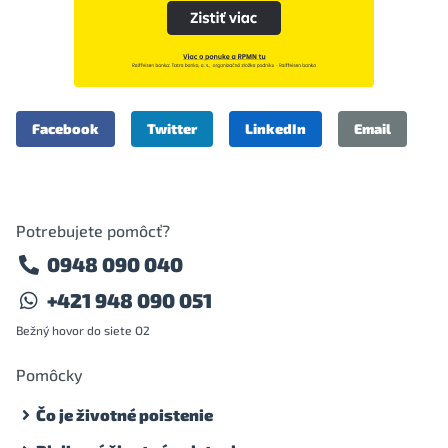
Facebook
Twitter
LinkedIn
Email
Potrebujete pomôcť?
0948 090 040
+421 948 090 051
Bežný hovor do siete O2
Pomôcky
Čo je životné poistenie