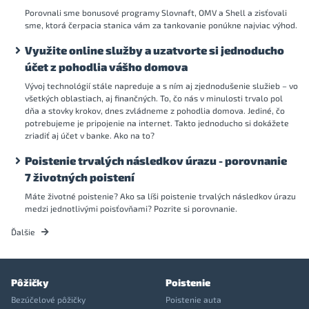
Porovnali sme bonusové programy Slovnaft, OMV a Shell a zisťovali
sme, ktorá čerpacia stanica vám za tankovanie ponúkne najviac výhod.
Využite online služby a uzatvorte si jednoducho
účet z pohodlia vášho domova
Vývoj technológií stále napreduje a s ním aj zjednodušenie služieb – vo
všetkých oblastiach, aj finančných. To, čo nás v minulosti trvalo pol
dňa a stovky krokov, dnes zvládneme z pohodlia domova. Jediné, čo
potrebujeme je pripojenie na internet. Takto jednoducho si dokážete
zriadiť aj účet v banke. Ako na to?
Poistenie trvalých následkov úrazu - porovnanie
7 životných poistení
Máte životné poistenie? Ako sa líši poistenie trvalých následkov úrazu
medzi jednotlivými poisťovňami? Pozrite si porovnanie.
Ďalšie
Pôžičky
Poistenie
Bezúčelové pôžičky
Poistenie auta