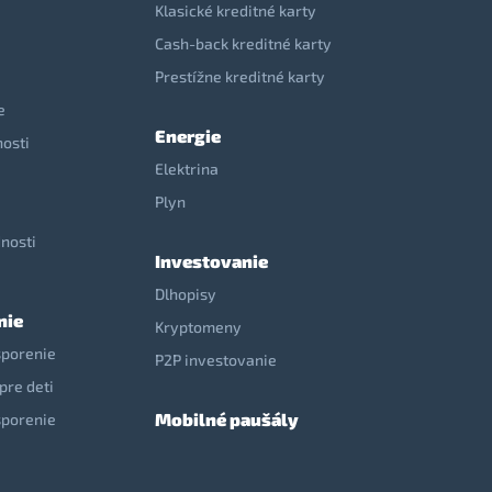
Klasické kreditné karty
Cash-back kreditné karty
Prestížne kreditné karty
e
Energie
nosti
Elektrina
e
Plyn
nosti
Investovanie
Dlhopisy
nie
Kryptomeny
sporenie
P2P investovanie
pre deti
Mobilné paušály
sporenie