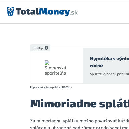
Preskočiť na obsah
Totaltip
Hypotéka s výni
ročne
Využite výhodnú ponuku 
Reprezentatívny príklad RPMN
Mimoriadne splát
Za mimoriadnu splátku možno považovať každú 
splácania uhradená nad rámec predpísanej mes