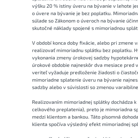
výšku 20 % istiny úveru na bývanie v lehote 
o úvere na bývanie je bez poplatku. Mimoriadn
súlade so Zákonom o úveroch na bývanie účinn
skutočné náklady spojené s mimoriadnou splát
V období konca doby fixácie, alebo pri zmene v
realizovať mimoriadnu splátku bez poplatku. H
vykonania zmeny úrokovej sadzby hypotekárne
úrokové obdobie najneskôr dva mesiace pred v
veriteľ vyžaduje predloženie žiadosti o čiastoč
mimoriadne splatenie úveru na bývanie najnes
sadzby alebo v súvislosti so zmenou varaibilne
Realizovaním mimoriadnej splátky dochádza k z
celkového preplatenia), preto je mimoriadna 
medzi klientom a bankou. Táto písomná dohoda
klienta spočíva výsledný efekt mimoriadnej sp