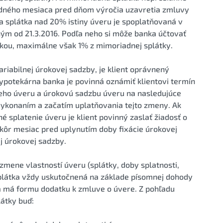
jedného mesiaca pred dňom výročia uzavretia zmluvy
a splátka nad 20% istiny úveru je spoplatňovaná v
ým od 21.3.2016. Podľa neho si môže banka účtovať
kou, maximálne však 1% z mimoriadnej splátky.
ariabilnej úrokovej sadzby, je klient oprávnený
ypotekárna banka je povinná oznámiť klientovi termín
ho úveru a úrokovú sadzbu úveru na nasledujúce
ykonaním a začatím uplatňovania tejto zmeny. Ak
né splatenie úveru je klient povinný zaslať žiadosť o
kôr mesiac pred uplynutím doby fixácie úrokovej
j úrokovej sadzby.
mene vlastností úveru (splátky, doby splatnosti,
splátka vždy uskutočnená na základe písomnej dohody
 má formu dodatku k zmluve o úvere. Z pohľadu
látky buď: