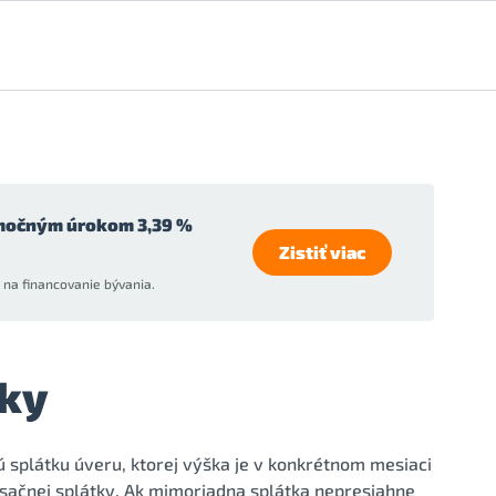
močným úrokom 3,39 %
Zistiť viac
na financovanie bývania.
ky
splátku úveru, ktorej výška je v konkrétnom mesiaci
ačnej splátky. Ak mimoriadna splátka nepresiahne