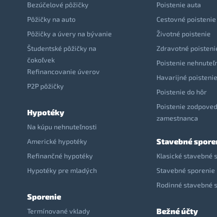
Bezúčelové pôžičky
Poistenie auta
Pôžičky na auto
Cestovné poistenie
Pôžičky a úvery na bývanie
Životné poistenie
Študentské pôžičky na
Zdravotné poisteni
čokoľvek
Poistenie nehnuteľ
Refinancovanie úverov
Havarijné poisteni
P2P pôžičky
Poistenie do hôr
Poistenie zodpoved
Hypotéky
zamestnanca
Na kúpu nehnuteľnosti
Stavebné spore
Americké hypotéky
Refinančné hypotéky
Klasické stavebné 
Hypotéky pre mladých
Stavebné sporenie 
Rodinné stavebné 
Sporenie
Bežné účty
Termínované vklady