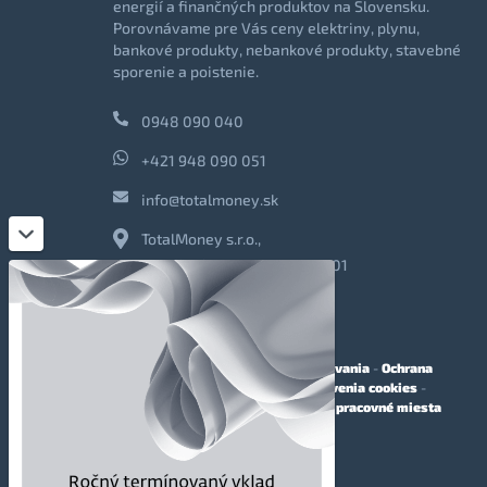
energií a finančných produktov na Slovensku.
Porovnávame pre Vás ceny elektriny, plynu,
bankové produkty, nebankové produkty, stavebné
sporenie a poistenie.
0948 090 040
+421 948 090 051
info@totalmoney.sk
TotalMoney s.r.o.,
Levočská 866, Poprad, 058 01
O nás
-
Reklama
-
Podmienky používania
-
Ochrana
osobných údajov
-
Cookies
-
Nastavenia cookies
-
Finančné sprostredkovanie
-
Voľné pracovné miesta
Affiliate - partnerský program