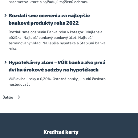
predmetov, ktoré si vyžadujú zvýšenú ochranu.
Rozdali sme ocenenia za najlepšie
bankové produkty roka 2022
Rozdali sme ocenenia Banka roka v kategórií Najlepšia
pôžička, Najlepší bankový bankový účet, Najlepší
termínovaný vklad, Najlepšia hypotéka a Stabilná banka
roka.
Hypotekárny zlom – VÚB banka ako prvá
dvíha úrokové sadzby na hypotékach
VÚB dvíha úroky o 0,20%. Ostatné banky ju budú čoskoro
nasledovať .
Ďalšie
Kreditné karty