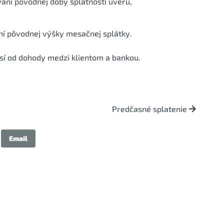
vaní pôvodnej doby splatnosti úveru,
aní pôvodnej výšky mesačnej splátky.
isí od dohody medzi klientom a bankou.
Predčasné splatenie
Email