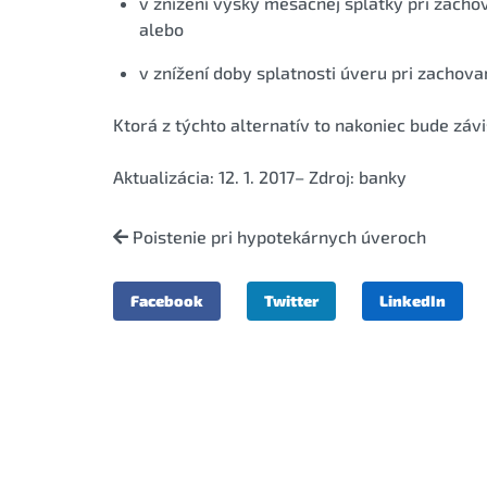
v znížení výšky mesačnej splátky pri zacho
alebo
v znížení doby splatnosti úveru pri zachov
Ktorá z týchto alternatív to nakoniec bude záv
Aktualizácia: 12. 1. 2017– Zdroj: banky
Poistenie pri hypotekárnych úveroch
Facebook
Twitter
LinkedIn