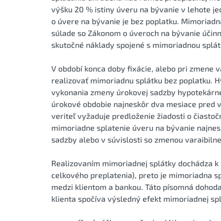
výšku 20 % istiny úveru na bývanie v lehote 
o úvere na bývanie je bez poplatku. Mimoriadn
súlade so Zákonom o úveroch na bývanie účinn
skutočné náklady spojené s mimoriadnou splát
V období konca doby fixácie, alebo pri zmene v
realizovať mimoriadnu splátku bez poplatku. H
vykonania zmeny úrokovej sadzby hypotekárne
úrokové obdobie najneskôr dva mesiace pred v
veriteľ vyžaduje predloženie žiadosti o čiastoč
mimoriadne splatenie úveru na bývanie najnes
sadzby alebo v súvislosti so zmenou varaibilne
Realizovaním mimoriadnej splátky dochádza k z
celkového preplatenia), preto je mimoriadna 
medzi klientom a bankou. Táto písomná dohoda
klienta spočíva výsledný efekt mimoriadnej sp