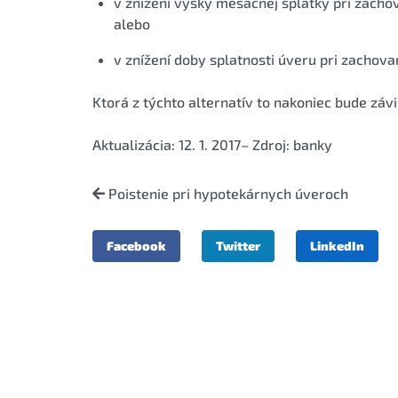
v znížení výšky mesačnej splátky pri zacho
alebo
v znížení doby splatnosti úveru pri zachov
Ktorá z týchto alternatív to nakoniec bude záv
Aktualizácia: 12. 1. 2017– Zdroj: banky
Poistenie pri hypotekárnych úveroch
Facebook
Twitter
LinkedIn