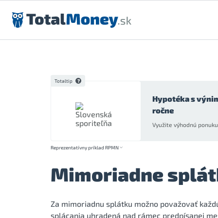
Preskočiť na obsah
Totaltip
Hypotéka s výni
ročne
Využite výhodnú ponuku 
Reprezentatívny príklad RPMN
Mimoriadne splát
Za mimoriadnu splátku možno považovať každú 
splácania uhradená nad rámec predpísanej mes