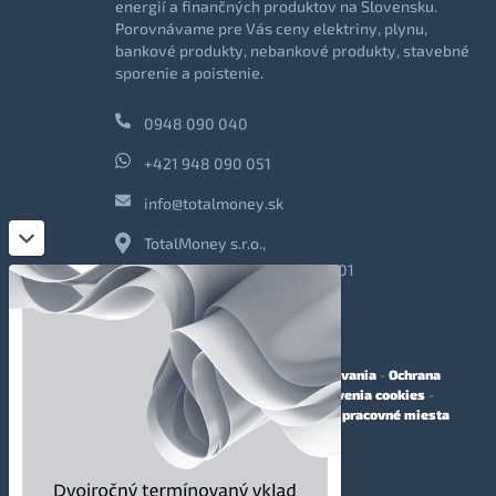
energií a finančných produktov na Slovensku.
Porovnávame pre Vás ceny elektriny, plynu,
bankové produkty, nebankové produkty, stavebné
sporenie a poistenie.
0948 090 040
+421 948 090 051
info@totalmoney.sk
TotalMoney s.r.o.,
Levočská 866, Poprad, 058 01
O nás
-
Reklama
-
Podmienky používania
-
Ochrana
osobných údajov
-
Cookies
-
Nastavenia cookies
-
Finančné sprostredkovanie
-
Voľné pracovné miesta
Affiliate - partnerský program