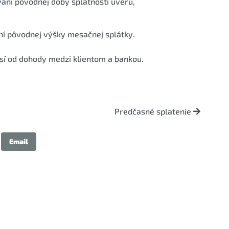
vaní pôvodnej doby splatnosti úveru,
aní pôvodnej výšky mesačnej splátky.
isí od dohody medzi klientom a bankou.
Predčasné splatenie
Email