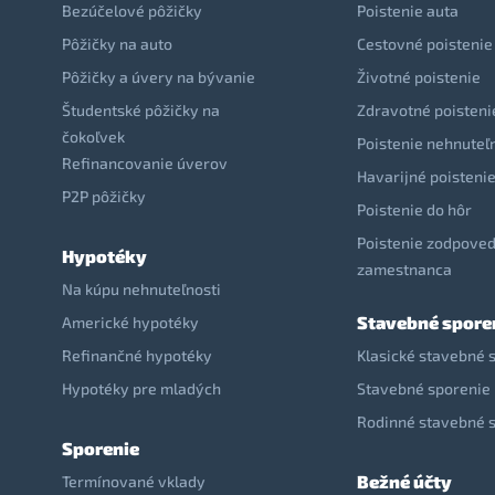
Bezúčelové pôžičky
Poistenie auta
Pôžičky na auto
Cestovné poistenie
Pôžičky a úvery na bývanie
Životné poistenie
Študentské pôžičky na
Zdravotné poisteni
čokoľvek
Poistenie nehnuteľ
Refinancovanie úverov
Havarijné poisteni
P2P pôžičky
Poistenie do hôr
Poistenie zodpoved
Hypotéky
zamestnanca
Na kúpu nehnuteľnosti
Stavebné spore
Americké hypotéky
Refinančné hypotéky
Klasické stavebné 
Hypotéky pre mladých
Stavebné sporenie 
Rodinné stavebné 
Sporenie
Bežné účty
Termínované vklady