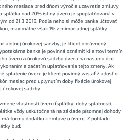
jedného mesiaca pred dňom výročia uzavretia zmluvy
a splátka nad 20% istiny úveru je spoplatňovaná v
ým od 21.3.2016. Podľa neho si môže banka účtovať
kou, maximálne však 1% z mimoriadnej splátky.
ariabilnej úrokovej sadzby, je klient oprávnený
ypotekárna banka je povinná oznámiť klientovi termín
ho úveru a úrokovú sadzbu úveru na nasledujúce
ykonaním a začatím uplatňovania tejto zmeny. Ak
né splatenie úveru je klient povinný zaslať žiadosť o
kôr mesiac pred uplynutím doby fixácie úrokovej
j úrokovej sadzby.
mene vlastností úveru (splátky, doby splatnosti,
splátka vždy uskutočnená na základe písomnej dohody
 má formu dodatku k zmluve o úvere. Z pohľadu
látky buď: