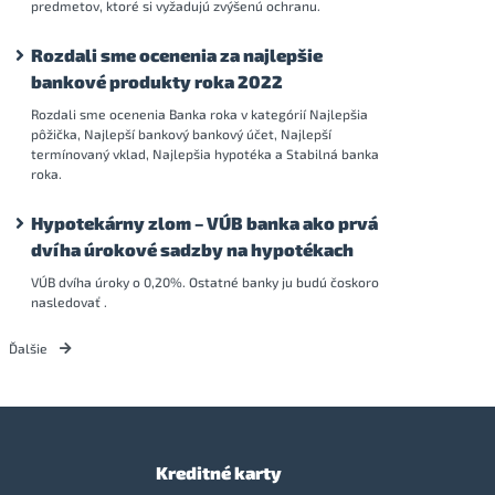
predmetov, ktoré si vyžadujú zvýšenú ochranu.
Rozdali sme ocenenia za najlepšie
bankové produkty roka 2022
Rozdali sme ocenenia Banka roka v kategórií Najlepšia
pôžička, Najlepší bankový bankový účet, Najlepší
termínovaný vklad, Najlepšia hypotéka a Stabilná banka
roka.
Hypotekárny zlom – VÚB banka ako prvá
dvíha úrokové sadzby na hypotékach
VÚB dvíha úroky o 0,20%. Ostatné banky ju budú čoskoro
nasledovať .
Ďalšie
Kreditné karty