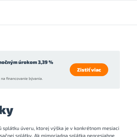
močným úrokom 3,39 %
Zistiť viac
na financovanie bývania.
ky
splátku úveru, ktorej výška je v konkrétnom mesiaci
ačnej splátky. Ak mimoriadna splátka nepresiahne