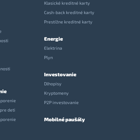
Klasické kreditné karty
Cash-back kreditné karty
Prestížne kreditné karty
e
Energie
nosti
Elektrina
e
Plyn
nosti
Investovanie
Dlhopisy
nie
Kryptomeny
sporenie
P2P investovanie
pre deti
Mobilné paušály
sporenie