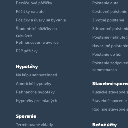
Bezúčelové pôžičky
Poistenie auta
Pôžičky na auto
Cestovné poistenie
Pôžičky a úvery na bývanie
Životné poistenie
Študentské pôžičky na
Zdravotné poisteni
čokoľvek
Poistenie nehnuteľ
Refinancovanie úverov
Havarijné poisteni
P2P pôžičky
Poistenie do hôr
Poistenie zodpoved
Hypotéky
zamestnanca
Na kúpu nehnuteľnosti
Stavebné spore
Americké hypotéky
Refinančné hypotéky
Klasické stavebné 
Hypotéky pre mladých
Stavebné sporenie 
Rodinné stavebné 
Sporenie
Bežné účty
Termínované vklady