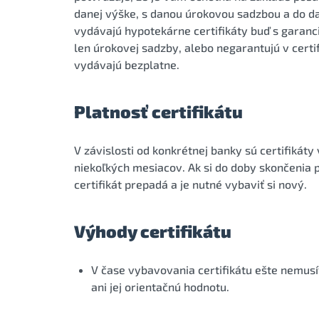
danej výške, s danou úrokovou sadzbou a do dan
vydávajú hypotekárne certifikáty buď s garanc
len úrokovej sadzby, alebo negarantujú v certif
vydávajú bezplatne.
Platnosť certifikátu
V závislosti od konkrétnej banky sú certifikát
niekoľkých mesiacov. Ak si do doby skončenia p
certifikát prepadá a je nutné vybaviť si nový.
Výhody certifikátu
V čase vybavovania certifikátu ešte nemusí
ani jej orientačnú hodnotu.