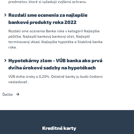
predmetov, ktoré si vyžadujú zvýšenú ochranu.
Rozdali sme ocenenia za najlepšie
bankové produkty roka 2022
Rozdali sme ocenenia Banka roka v kategórií Najlepšia
pôžička, Najlepší bankový bankový účet, Najlepší
termínovaný vklad, Najlepšia hypotéka a Stabilná banka
roka.
Hypotekárny zlom – VÚB banka ako prvá
dvíha úrokové sadzby na hypotékach
VÚB dvíha úroky o 0,20%. Ostatné banky ju budú čoskoro
nasledovať .
Ďalšie
Kreditné karty