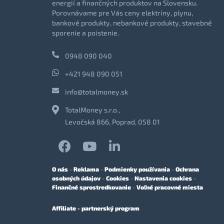
energií a finančných produktov na Slovensku.
Porovnávame pre Vás ceny elektriny, plynu,
bankové produkty, nebankové produkty, stavebné
sporenie a poistenie.
0948 090 040
+421 948 090 051
info@totalmoney.sk
TotalMoney s.r.o.,
Levočská 866, Poprad, 058 01
O nás
-
Reklama
-
Podmienky používania
-
Ochrana
osobných údajov
-
Cookies
-
Nastavenia cookies
-
Finančné sprostredkovanie
-
Voľné pracovné miesta
Affiliate - partnerský program