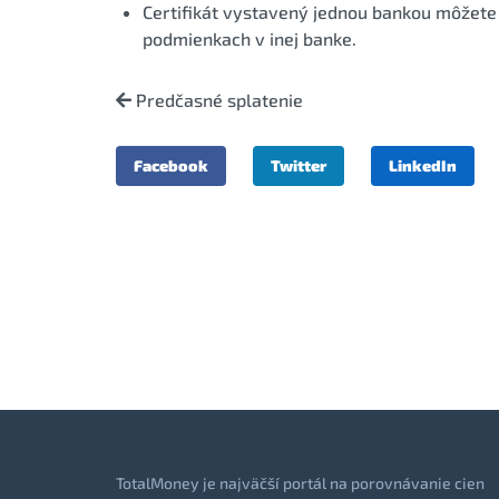
Certifikát vystavený jednou bankou môžete 
podmienkach v inej banke.
Predčasné splatenie
Facebook
Twitter
LinkedIn
TotalMoney je najväčší portál na porovnávanie cien