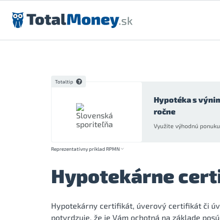
Preskočiť na obsah
Totaltip
Hypotéka s výni
ročne
Využite výhodnú ponuku 
Reprezentatívny príklad RPMN
Hypotekárne certi
Hypotekárny certifikát, úverový certifikát či
potvrdzuje, že je Vám ochotná na základe posú