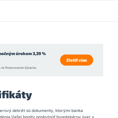
močným úrokom 3,39 %
Zistiť viac
na financovanie bývania.
fikáty
 úverový dekrét sú dokumenty, ktorými banka
denia Vašej bonity poskytnúť hypotekárny úver v