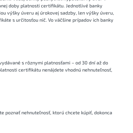
ej doby platnosti certifikátu. Jednotlivé banky
iou výšky úveru aj úrokovej sadzby, len výšky úveru,
ikáte s určitosťou nič. Vo väčšine prípadov ich banky
y vydávané s rôznymi platnosťami – od 30 dní až do
latnosti certifikátu nenájdete vhodnú nehnuteľnosť,
te poznať nehnuteľnosť, ktorú chcete kúpiť, dokonca