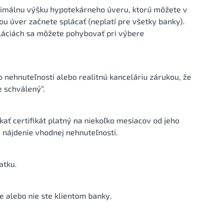
aximálnu výšku hypotekárneho úveru, ktorú môžete v
ou úver začnete splácať (neplatí pre všetky banky).
eláciách sa môžete pohybovať pri výbere
 nehnuteľnosti alebo realitnú kanceláriu zárukou, že
 schválený“.
kať certifikát platný na niekoľko mesiacov od jeho
 nájdenie vhodnej nehnuteľnosti.
atku.
te alebo nie ste klientom banky.