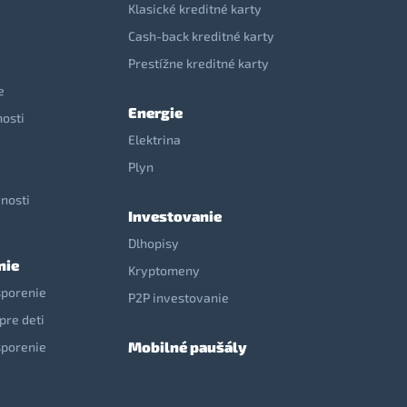
Klasické kreditné karty
Cash-back kreditné karty
Prestížne kreditné karty
e
Energie
nosti
Elektrina
e
Plyn
nosti
Investovanie
Dlhopisy
nie
Kryptomeny
sporenie
P2P investovanie
pre deti
Mobilné paušály
sporenie