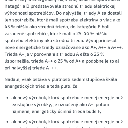
Kategória D predstavovala strednú triedu elektrickej
výhodnosti spotrebičov. Do najvyššej triedy A sa dostali
len spotrebiče, ktoré mali spotrebu elektriny o viac ako
45 % nižšiu ako stredná trieda, do kategórie B boli
zaradené spotrebiče, ktoré mali o 25-44 % nižšiu
spotrebu elektriny ako stredná trieda. Vývoj priniesol
nové energetické triedy označované ako A+, A++ a A+++.
Trieda A+ je v porovnaní s triedou A ešte o 25 %
úspornejšia, trieda A++ o 25 % od A+ a podobne je to aj
pri najvyššej triede A+++.
Naďalej však ostáva v platnosti sedemstupňová škála
energetických tried a teda platí, že:
ak nový výrobok, ktorý spotrebuje menej energie než
existujúce výrobky, je označený ako A+, potom
najmenej energeticky účinná trieda bude F,
ak nový výrobok, ktorý spotrebuje menej energie než