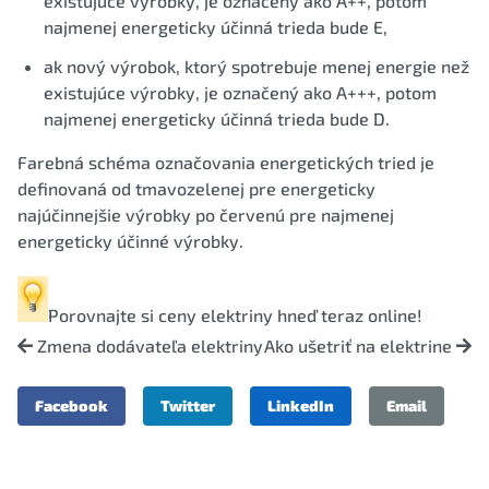
existujúce výrobky, je označený ako A++, potom
najmenej energeticky účinná trieda bude E,
ak nový výrobok, ktorý spotrebuje menej energie než
existujúce výrobky, je označený ako A+++, potom
najmenej energeticky účinná trieda bude D.
Farebná schéma označovania energetických tried je
definovaná od tmavozelenej pre energeticky
najúčinnejšie výrobky po červenú pre najmenej
energeticky účinné výrobky.
Porovnajte si
ceny elektriny
hneď teraz online!
Zmena dodávateľa elektriny
Ako ušetriť na elektrine
Facebook
Twitter
LinkedIn
Email