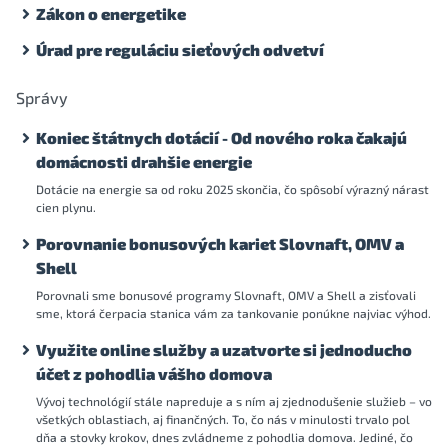
Zákon o energetike
Úrad pre reguláciu sieťových odvetví
Správy
Koniec štátnych dotácií - Od nového roka čakajú
domácnosti drahšie energie
Dotácie na energie sa od roku 2025 skončia, čo spôsobí výrazný nárast
cien plynu.
Porovnanie bonusových kariet Slovnaft, OMV a
Shell
Porovnali sme bonusové programy Slovnaft, OMV a Shell a zisťovali
sme, ktorá čerpacia stanica vám za tankovanie ponúkne najviac výhod.
Využite online služby a uzatvorte si jednoducho
účet z pohodlia vášho domova
Vývoj technológií stále napreduje a s ním aj zjednodušenie služieb – vo
všetkých oblastiach, aj finančných. To, čo nás v minulosti trvalo pol
dňa a stovky krokov, dnes zvládneme z pohodlia domova. Jediné, čo