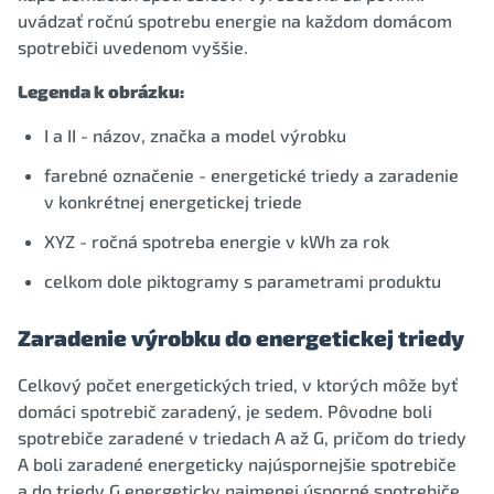
uvádzať ročnú spotrebu energie na každom domácom
spotrebiči uvedenom vyššie.
Legenda k obrázku:
I a II - názov, značka a model výrobku
farebné označenie - energetické triedy a zaradenie
v konkrétnej energetickej triede
XYZ - ročná spotreba energie v kWh za rok
celkom dole piktogramy s parametrami produktu
Zaradenie výrobku do energetickej triedy
Celkový počet energetických tried, v ktorých môže byť
domáci spotrebič zaradený, je sedem. Pôvodne boli
spotrebiče zaradené v triedach A až G, pričom do triedy
A boli zaradené energeticky najúspornejšie spotrebiče
a do triedy G energeticky najmenej úsporné spotrebiče.