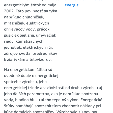
energetickým štítok od mája
2002. Táto povinnosť sa týka
napríklad chladničiek,
mrazničiek, elektrických
ohrievačov vody, práčok,
sušičiek bielizne, umývačiek
riadu, klimatizačných
jednotiek, elektrických rúr,
zdrojov svetla, predradníkov
k žiarivkám a televízorov.
Na energetickom štítku sú
uvedené údaje o energetickej
spotrebe výrobku, jeho
energetickej triede a v závislosti od druhu výrobku aj
jeho ďalších parametrov, ako je napríklad spotreba
vody, hladina hluku alebo tepelný výkon. Energetické
štítky pomáhajú spotrebiteľom zhodnotiť náklady pri
kúpe domácich spotrebičov. Výrobcovia sú povinní