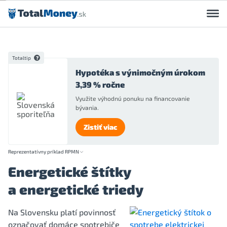
Preskočiť na obsah
Totaltip
Hypotéka s výnimočným úrokom
3,39 % ročne
Využite výhodnú ponuku na financovanie
bývania.
Zistiť viac
Reprezentatívny príklad RPMN
Energetické štítky
a energetické triedy
Na Slovensku platí povinnosť
označovať domáce spotrebiče