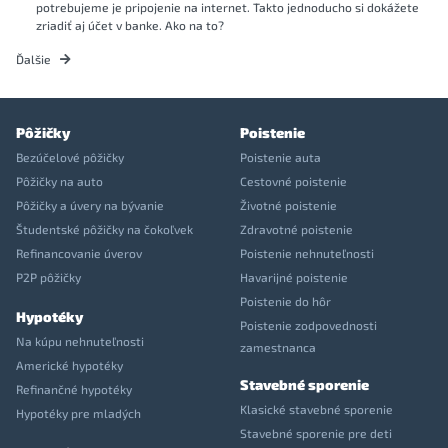
potrebujeme je pripojenie na internet. Takto jednoducho si dokážete
zriadiť aj účet v banke. Ako na to?
Ďalšie
Pôžičky
Poistenie
Bezúčelové pôžičky
Poistenie auta
Pôžičky na auto
Cestovné poistenie
Pôžičky a úvery na bývanie
Životné poistenie
Študentské pôžičky na čokoľvek
Zdravotné poistenie
Refinancovanie úverov
Poistenie nehnuteľnosti
P2P pôžičky
Havarijné poistenie
Poistenie do hôr
Hypotéky
Poistenie zodpovednosti
Na kúpu nehnuteľnosti
zamestnanca
Americké hypotéky
Stavebné sporenie
Refinančné hypotéky
Klasické stavebné sporenie
Hypotéky pre mladých
Stavebné sporenie pre deti