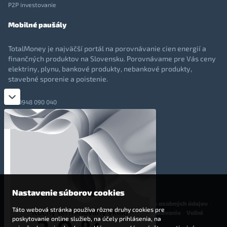
P2P investovanie
Mobilné paušály
TotalMoney je najväčší portál na porovnávanie cien energií a
finančných produktov na Slovensku. Porovnávame pre Vás ceny
elektriny, plynu, bankové produkty, nebankové produkty,
stavebné sporenie a poistenie.
0948 090 040
+421 948 090 051
info@totalmoney.sk
TotalMoney s.r.o.,
Levočská 866, Poprad, 058 01
Nastavenie súborov cookies
O nás
-
Reklama
-
Podmienky používania
-
Ochrana osobných údajov
-
Táto webová stránka používa rôzne druhy cookies pre
Cookies
-
Nastavenia cookies
-
Finančné sprostredkovanie
-
Voľné
poskytovanie online služieb, na účely prihlásenia, na
pracovné miesta