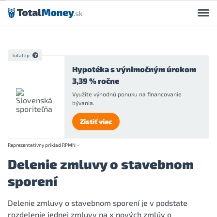
Preskočiť na obsah
Totaltip
Hypotéka s výnimočným úrokom
3,39 % ročne
Využite výhodnú ponuku na financovanie
bývania.
Zistiť viac
Reprezentatívny príklad RPMN
Delenie zmluvy o stavebnom
sporení
Delenie zmluvy o stavebnom sporení je v podstate
rozdelenie jednej zmluvy na x nových zmlúv o