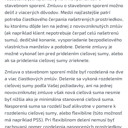
stavebnom sporení. Zmluvu o stavebnom sporení možno
deliť z viacerých dôvodov. Medzi najčastejšie patrí
potreba čiastkového čerpania našetrených prostriedkov,
ku ktorému dôjde len na jednej z novovzniknutých zmlúv
(ak napríklad klient nepotrebuje čerpať celú našetrenú
sumu), dedičské konanie, vysporiadanie bezpodielového
vlastníctva manželov a podobne. Delenie zmluvy je
možné vykonať len pred pridelením cieľovej sumy, alebo
ak sa pridelenia cieľovej sumy zrieknete.
Zmluva o stavebnom sporení môže byť rozdelená na dve
a viac čiastkových zmlúv. Delenie sa vykoná rozdelením
cieľovej sumy podľa Vašej požiadavky, ani na jednej
novovzniknutej zmluve však nová cieľová suma nesmie
byť nižšia ako je minimálna stanovená cieľová suma.
Nasporená suma sa rozdelí buď alikvotne v pomere k
rozdeleniu cieľovej sumy, alebo flexibilne (túto možnosť
má napríklad PSS). Pri flexibilnom delení nemusí byť
zachovaný pomer rozdelenia nasporených prostriedkov