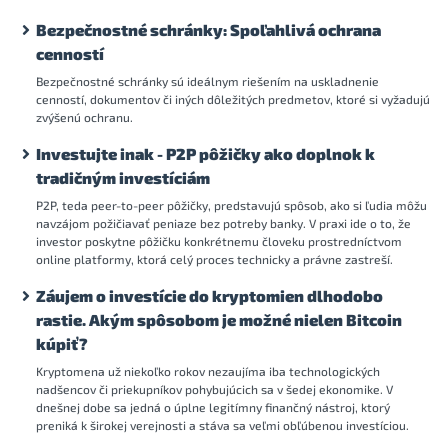
Bezpečnostné schránky: Spoľahlivá ochrana
cenností
Bezpečnostné schránky sú ideálnym riešením na uskladnenie
cenností, dokumentov či iných dôležitých predmetov, ktoré si vyžadujú
zvýšenú ochranu.
Investujte inak - P2P pôžičky ako doplnok k
tradičným investíciám
P2P, teda peer-to-peer pôžičky, predstavujú spôsob, ako si ľudia môžu
navzájom požičiavať peniaze bez potreby banky. V praxi ide o to, že
investor poskytne pôžičku konkrétnemu človeku prostredníctvom
online platformy, ktorá celý proces technicky a právne zastreší.
Záujem o investície do kryptomien dlhodobo
rastie. Akým spôsobom je možné nielen Bitcoin
kúpiť?
Kryptomena už niekoľko rokov nezaujíma iba technologických
nadšencov či priekupníkov pohybujúcich sa v šedej ekonomike. V
dnešnej dobe sa jedná o úplne legitímny finančný nástroj, ktorý
preniká k širokej verejnosti a stáva sa veľmi obľúbenou investíciou.