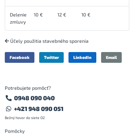
Delenie
10 €
12 €
10 €
zmluvy
Účely použitia stavebného sporenia
Facebook
Twitter
LinkedIn
Email
Potrebujete pomôcť?
0948 090 040
+421 948 090 051
Bežný hovor do siete O2
Pomôcky