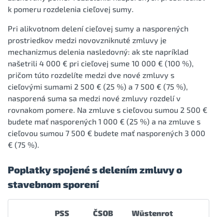
k pomeru rozdelenia cieľovej sumy.
Pri alikvotnom delení cieľovej sumy a nasporených
prostriedkov medzi novovzniknuté zmluvy je
mechanizmus delenia nasledovný: ak ste napríklad
našetrili 4 000 € pri cieľovej sume 10 000 € (100 %),
pričom túto rozdelíte medzi dve nové zmluvy s
cieľovými sumami 2 500 € (25 %) a 7 500 € (75 %),
nasporená suma sa medzi nové zmluvy rozdelí v
rovnakom pomere. Na zmluve s cieľovou sumou 2 500 €
budete mať nasporených 1 000 € (25 %) a na zmluve s
cieľovou sumou 7 500 € budete mať nasporených 3 000
€ (75 %).
Poplatky spojené s delením zmluvy o
stavebnom sporení
PSS
ČSOB
Wüstenrot