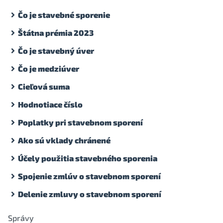
Čo je stavebné sporenie
Štátna prémia 2023
Čo je stavebný úver
Čo je medziúver
Cieľová suma
Hodnotiace číslo
Poplatky pri stavebnom sporení
Ako sú vklady chránené
Účely použitia stavebného sporenia
Spojenie zmlúv o stavebnom sporení
Delenie zmluvy o stavebnom sporení
Správy