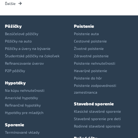
Ďalšie
Pôžičky
Poistenie
Bezúčelové pôžičky
Poistenie auta
Pôžičky na auto
Cestovné poistenie
Pôžičky a úvery na bývanie
Životné poistenie
Študentské pôžičky na čokoľvek
Zdravotné poistenie
Refinancovanie úverov
Poistenie nehnuteľnosti
P2P pôžičky
Havarijné poistenie
Poistenie do hôr
Hypotéky
Poistenie zodpovednosti
Na kúpu nehnuteľnosti
zamestnanca
Americké hypotéky
Stavebné sporenie
Refinančné hypotéky
Klasické stavebné sporenie
Hypotéky pre mladých
Stavebné sporenie pre deti
Sporenie
Rodinné stavebné sporenie
Termínované vklady