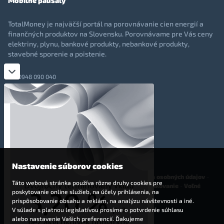
Mobilné paušály
TotalMoney je najväčší portál na porovnávanie cien energií a
finančných produktov na Slovensku. Porovnávame pre Vás ceny
elektriny, plynu, bankové produkty, nebankové produkty,
stavebné sporenie a poistenie.
0948 090 040
+421 948 090 051
info@totalmoney.sk
TotalMoney s.r.o.,
Levočská 866, Poprad, 058 01
Nastavenie súborov cookies
O nás
-
Reklama
-
Podmienky používania
-
Ochrana osobných údajov
-
Táto webová stránka používa rôzne druhy cookies pre
Cookies
-
Nastavenia cookies
-
Finančné sprostredkovanie
-
Voľné
poskytovanie online služieb, na účely prihlásenia, na
pracovné miesta
prispôsobovanie obsahu a reklám, na analýzu návštevnosti a iné.
V súlade s platnou legislatívou prosíme o potvrdenie súhlasu
Affiliate - partnerský program
alebo nastavenie Vašich preferencií. Ďakujeme