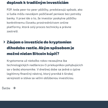
doplnok k tradičným investíciám
P2P, teda peer-to-peer pôžičky, predstavujú spôsob, ako
si ľudia môžu navzájom požičiavať peniaze bez potreby
banky. V praxi ide o to, že investor poskytne pôžičku
konkrétnemu človeku prostredníctvom online
platformy, ktorá celý proces technicky a právne
zastreší.
Záujem o investície do kryptomien
dlhodobo rastie. Akým spôsobom je
možné nielen Bitcoin kúpiť?
Kryptomena už niekoľko rokov nezaujíma iba
technologických nadšencov či priekupníkov pohybujúcich
sa v šedej ekonomike. V dnešnej dobe sa jedná o úplne
legitímny finančný nástroj, ktorý preniká k širokej
verejnosti a stáva sa veľmi obľúbenou investíciou.
Ďalšie