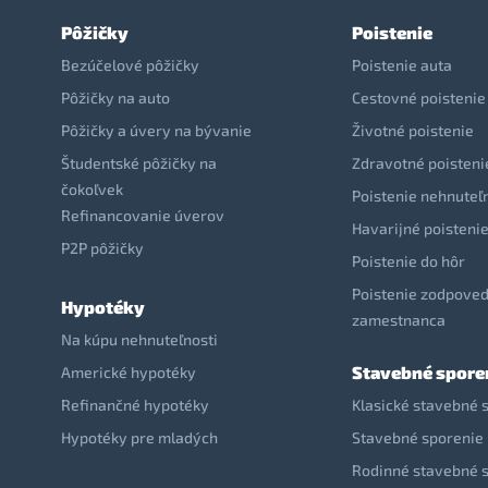
Pôžičky
Poistenie
Bezúčelové pôžičky
Poistenie auta
Pôžičky na auto
Cestovné poistenie
Pôžičky a úvery na bývanie
Životné poistenie
Študentské pôžičky na
Zdravotné poisteni
čokoľvek
Poistenie nehnuteľ
Refinancovanie úverov
Havarijné poisteni
P2P pôžičky
Poistenie do hôr
Poistenie zodpoved
Hypotéky
zamestnanca
Na kúpu nehnuteľnosti
Stavebné spore
Americké hypotéky
Refinančné hypotéky
Klasické stavebné 
Hypotéky pre mladých
Stavebné sporenie 
Rodinné stavebné 