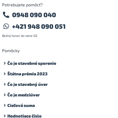
Potrebujete pomôcť?
0948 090 040
+421 948 090 051
Bežný hovor do siete O2
Pomôcky
Čo je stavebné sporenie
Štátna prémia 2023
Čo je stavebný úver
Čo je medziúver
Cieľová suma
Hodnotiace číslo