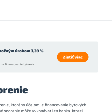
močným úrokom 3,39 %
Zistiť viac
na financovanie bývania.
orenie
enie, ktorého účelom je financovanie bytových
né sporenie môže vykonávať len banka, ktorej