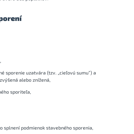
porení
,
é sporenie uzatvára (tzv. „cieľovú sumu“) a
zvýšená alebo znížená,
ého sporiteľa,
o splnení podmienok stavebného sporenia,