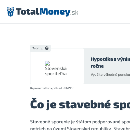
Preskočiť na obsah
Totaltip
Hypotéka s výni
ročne
Využite výhodnú ponuku 
Reprezentatívny príklad RPMN
Čo je stavebné sp
Stavebné sporenie je štátom podporované spor
potrieb na území Slovenskej republiky. Staveb