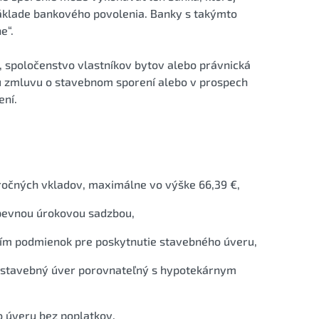
áklade bankového povolenia. Banky s takýmto
e“.
 spoločenstvo vlastníkov bytov alebo právnická
ou zmluvu o stavebnom sporení alebo v prospech
ení.
 ročných vkladov, maximálne vo výške 66,39 €,
 pevnou úrokovou sadzbou,
ním podmienok pre poskytnutie stavebného úveru,
ky stavebný úver porovnateľný s hypotekárnym
 úveru bez poplatkov.