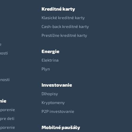
Kreditné karty
Klasické kreditné karty
Cash-back kreditné karty
Prestížne kreditné karty
e
Energie
nosti
Elektrina
e
Plyn
nosti
Investovanie
Dlhopisy
nie
Kryptomeny
sporenie
P2P investovanie
pre deti
Mobilné paušály
sporenie