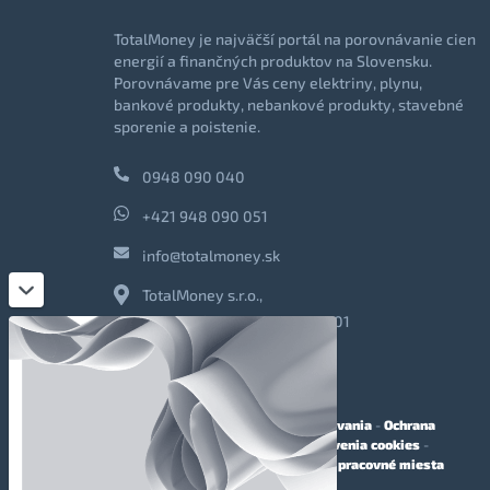
TotalMoney je najväčší portál na porovnávanie cien
energií a finančných produktov na Slovensku.
Porovnávame pre Vás ceny elektriny, plynu,
bankové produkty, nebankové produkty, stavebné
sporenie a poistenie.
0948 090 040
+421 948 090 051
info@totalmoney.sk
TotalMoney s.r.o.,
Levočská 866, Poprad, 058 01
O nás
-
Reklama
-
Podmienky používania
-
Ochrana
osobných údajov
-
Cookies
-
Nastavenia cookies
-
Finančné sprostredkovanie
-
Voľné pracovné miesta