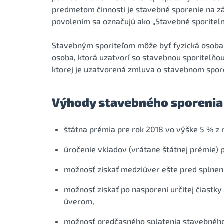
predmetom činnosti je stavebné sporenie na z
povolením sa označujú ako „Stavebné sporiteľn
Stavebným sporiteľom môže byť fyzická osoba,
osoba, ktorá uzatvorí so stavebnou sporiteľň
ktorej je uzatvorená zmluva o stavebnom spor
Výhody stavebného sporenia
štátna prémia pre rok 2018 vo výške 5 % z
úročenie vkladov (vrátane štátnej prémie)
možnosť získať medziúver ešte pred splne
možnosť získať po nasporení určitej čiast
úverom,
možnosť predčasného splatenia stavebného