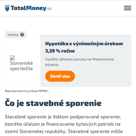
Preskočiť na obsah
Totaltip
Hypotéka s výnimočným úrokom
3,39 % ročne
Využite výhodnú ponuku na financovanie
bývania.
Zistiť viac
Reprezentatívny príklad RPMN
Čo je stavebné sporenie
Stavebné sporenie je štátom podporované sporenie,
ktorého účelom je financovanie bytových potrieb na
území Slovenskej republiky. Stavebné sporenie môže