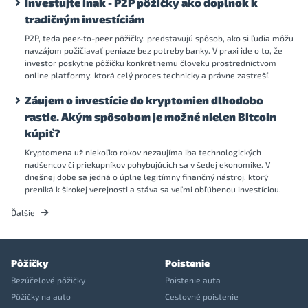
Investujte inak - P2P pôžičky ako doplnok k
tradičným investíciám
P2P, teda peer-to-peer pôžičky, predstavujú spôsob, ako si ľudia môžu
navzájom požičiavať peniaze bez potreby banky. V praxi ide o to, že
investor poskytne pôžičku konkrétnemu človeku prostredníctvom
online platformy, ktorá celý proces technicky a právne zastreší.
Záujem o investície do kryptomien dlhodobo
rastie. Akým spôsobom je možné nielen Bitcoin
kúpiť?
Kryptomena už niekoľko rokov nezaujíma iba technologických
nadšencov či priekupníkov pohybujúcich sa v šedej ekonomike. V
dnešnej dobe sa jedná o úplne legitímny finančný nástroj, ktorý
preniká k širokej verejnosti a stáva sa veľmi obľúbenou investíciou.
Ďalšie
Pôžičky
Poistenie
Bezúčelové pôžičky
Poistenie auta
Pôžičky na auto
Cestovné poistenie