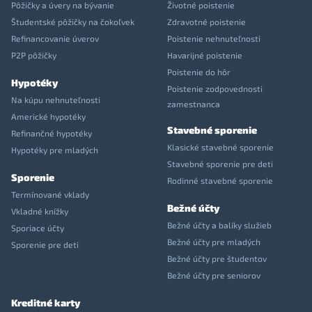
Pôžičky a úvery na bývanie
Životné poistenie
Študentské pôžičky na čokoľvek
Zdravotné poistenie
Refinancovanie úverov
Poistenie nehnuteľnosti
P2P pôžičky
Havarijné poistenie
Poistenie do hôr
Hypotéky
Poistenie zodpovednosti
Na kúpu nehnuteľnosti
zamestnanca
Americké hypotéky
Stavebné sporenie
Refinančné hypotéky
Klasické stavebné sporenie
Hypotéky pre mladých
Stavebné sporenie pre deti
Sporenie
Rodinné stavebné sporenie
Termínované vklady
Bežné účty
Vkladné knížky
Bežné účty a balíky služieb
Sporiace účty
Bežné účty pre mladých
Sporenie pre deti
Bežné účty pre študentov
Bežné účty pre seniorov
Kreditné karty