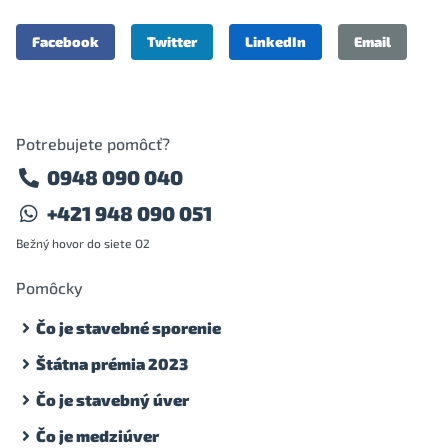
Facebook
Twitter
LinkedIn
Email
Potrebujete pomôcť?
0948 090 040
+421 948 090 051
Bežný hovor do siete O2
Pomôcky
Čo je stavebné sporenie
Štátna prémia 2023
Čo je stavebný úver
Čo je medziúver