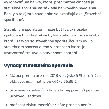
vykonávať len banka, ktorej predmetom činnosti je
stavebné sporenie na základe bankového povolenia.
Banky s takýmto povolením sa označujú ako „Stavebné
sporiteľne“.
Stavebným sporiteľom môže byť fyzická osoba,
spoločenstvo vlastníkov bytov alebo právnická osoba,
ktorá uzatvorí so stavebnou sporiteľňou zmluvu o
stavebnom sporení alebo v prospech ktorej je
uzatvorená zmluva o stavebnom sporení.
Výhody stavebného sporenia
štátna prémia pre rok 2018 vo výške 5 % z ročných
vkladov, maximálne vo výške 66,39 €,
úročenie vkladov (vrátane štátnej prémie) pevnou
úrokovou sadzbou,
možnosť získať medziúver ešte pred splnením