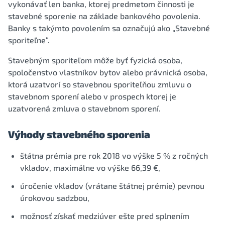
vykonávať len banka, ktorej predmetom činnosti je
stavebné sporenie na základe bankového povolenia.
Banky s takýmto povolením sa označujú ako „Stavebné
sporiteľne“.
Stavebným sporiteľom môže byť fyzická osoba,
spoločenstvo vlastníkov bytov alebo právnická osoba,
ktorá uzatvorí so stavebnou sporiteľňou zmluvu o
stavebnom sporení alebo v prospech ktorej je
uzatvorená zmluva o stavebnom sporení.
Výhody stavebného sporenia
štátna prémia pre rok 2018 vo výške 5 % z ročných
vkladov, maximálne vo výške 66,39 €,
úročenie vkladov (vrátane štátnej prémie) pevnou
úrokovou sadzbou,
možnosť získať medziúver ešte pred splnením