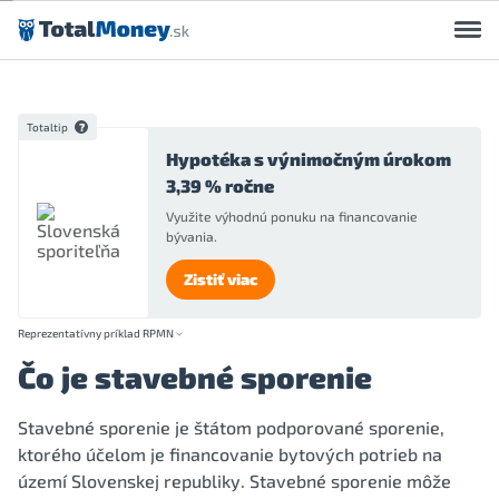
Preskočiť na obsah
Totaltip
Hypotéka s výnimočným úrokom
3,39 % ročne
Využite výhodnú ponuku na financovanie
bývania.
Zistiť viac
Reprezentatívny príklad RPMN
Čo je stavebné sporenie
Stavebné sporenie je štátom podporované sporenie,
ktorého účelom je financovanie bytových potrieb na
území Slovenskej republiky. Stavebné sporenie môže