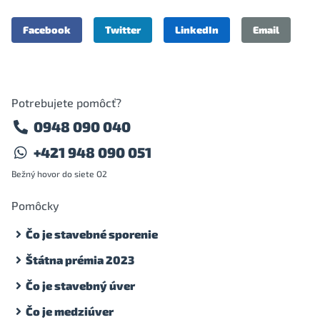
Facebook
Twitter
LinkedIn
Email
Potrebujete pomôcť?
0948 090 040
+421 948 090 051
Bežný hovor do siete O2
Pomôcky
Čo je stavebné sporenie
Štátna prémia 2023
Čo je stavebný úver
Čo je medziúver