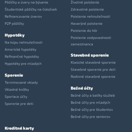
Pôžičky a úvery na bývanie
Životné poistenie
Študentské pôžičky na čokoľvek
Zdravotné poistenie
Refinancovanie úverov
Poistenie nehnuteľnosti
P2P pôžičky
Havarijné poistenie
Poistenie do hôr
Hypotéky
Poistenie zodpovednosti
Na kúpu nehnuteľnosti
zamestnanca
Americké hypotéky
Stavebné sporenie
Refinančné hypotéky
Klasické stavebné sporenie
Hypotéky pre mladých
Stavebné sporenie pre deti
Sporenie
Rodinné stavebné sporenie
Termínované vklady
Bežné účty
Vkladné knížky
Bežné účty a balíky služieb
Sporiace účty
Bežné účty pre mladých
Sporenie pre deti
Bežné účty pre študentov
Bežné účty pre seniorov
Kreditné karty