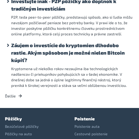
Investujte inak - P2P pôžičky ako doplnok k
tradičným investíciám
P2P, teda peer-to-peer pôžičky, predstavujú spôsob, ako si ľudia môžu
navzájom požičiavať peniaze bez potreby banky. V praxi ide o to, že
investor poskytne pôžičku konkrétnemu človeku prostredníctvom
online platformy, ktorá celý proces technicky a právne zastreší.
Záujem o investície do kryptomien dlhodobo
rastie. Akým spôsobom je možné nielen Bitcoin
kúpiť?
Kryptomena už niekoľko rokov nezaujíma iba technologických
nadšencov či priekupníkov pohybujúcich sa v šedej ekonomike. V
dnešnej dobe sa jedná o úplne legitímny finančný nástroj, ktorý
preniká k širokej verejnosti a stáva sa veľmi obľúbenou investíciou.
Ďalšie
Pôžičky
Poistenie
Bezúčelové pôžičky
Poistenie auta
Pôžičky na auto
Cestovné poistenie