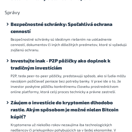
Správy
Bezpečnostné schránky: Spoľahlivá ochrana
cenností
Bezpečnostné schránky sú ideálnym riešením na uskladnenie
cenností, dokumentov či iných dôležitých predmetov, ktoré si vyžadujú
zvýšenú ochranu.
Investujte inak - P2P pôžičky ako doplnok k
tradičným investíciám
P2P, teda peer-to-peer pôžičky, predstavujú spôsob, ako si ľudia môžu
navzájom požičiavať peniaze bez potreby banky. V praxi ide o to, že
investor poskytne pôžičku konkrétnemu človeku prostredníctvom
online platformy, ktorá celý proces technicky a právne zastreší.
Záujem o investície do kryptomien dlhodobo
rastie. Akým spôsobom je možné nielen Bitcoin
kúpiť?
Kryptomena už niekoľko rokov nezaujíma iba technologických
nadšencov či priekupníkov pohybujúcich sa v šedej ekonomike. V