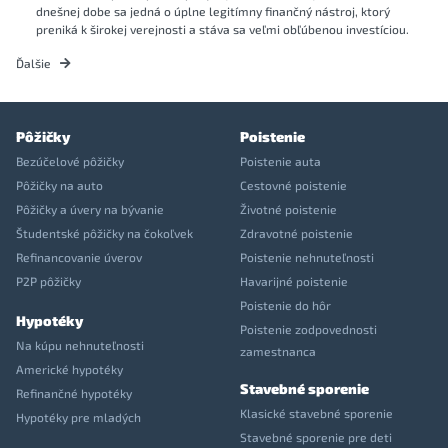
dnešnej dobe sa jedná o úplne legitímny finančný nástroj, ktorý
preniká k širokej verejnosti a stáva sa veľmi obľúbenou investíciou.
Ďalšie
Pôžičky
Poistenie
Bezúčelové pôžičky
Poistenie auta
Pôžičky na auto
Cestovné poistenie
Pôžičky a úvery na bývanie
Životné poistenie
Študentské pôžičky na čokoľvek
Zdravotné poistenie
Refinancovanie úverov
Poistenie nehnuteľnosti
P2P pôžičky
Havarijné poistenie
Poistenie do hôr
Hypotéky
Poistenie zodpovednosti
Na kúpu nehnuteľnosti
zamestnanca
Americké hypotéky
Stavebné sporenie
Refinančné hypotéky
Klasické stavebné sporenie
Hypotéky pre mladých
Stavebné sporenie pre deti