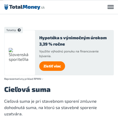
Preskočiť na obsah
Totaltip
Hypotéka s výnimočným úrokom
3,39 % ročne
Využite výhodnú ponuku na financovanie
bývania.
Zistiť viac
Reprezentatívny príklad RPMN
Cieľová suma
Cieľová suma je pri stavebnom sporení zmluvne
dohodnutá suma, na ktorú sa stavebné sporenie
uzatvára.