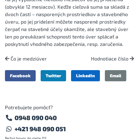
(obvykle 12 mesiacov). Keďže cieľová suma sa skladá z
dvoch častí – nasporených prostriedkov a stavebného
úveru, po jej pridelení môžete nasporené prostriedky
čerpať na stavebné účely okamžite, ale stavebný úver
len po preukázaní schopnosti tento úver splácať a
poskytnutí vhodného zabezpečenia, resp. zaručenia.
Čo je medziúver
Hodnotiace číslo
Facebook
Twitter
LinkedIn
Email
Potrebujete pomôcť?
0948 090 040
+421 948 090 051
Bežný hovor do siete O2