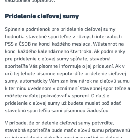
Pridelenie cieľovej sumy
Splnenie podmienok pre pridelenie cieľovej sumy
hodnotia stavebné sporiteľne v rôznych intervaloch –
PSS a ČSOB na konci každého mesiaca, Wüstenrot na
konci každého kalendárneho štvrťroka. Ak podmienky
pre pridelenie cieľovej sumy spĺňate, stavebná
sporiteľňa Vás písomne informuje o jej pridelení. Ak v
určitej lehote písomne nepotvrdíte pridelenie cieľovej
sumy, automaticky Vám zanikne nárok na cieľovú sumu
k termínu uvedenom v oznámení stavebnej sporiteľne a
môžete naďalej pokračovať v sporení. O ďalšie
pridelenie cieľovej sumy už budete musieť požiadať
stavebnú sporiteľňu sami písomnou žiadosťou.
V prípade, že pridelenie cieľovej sumy potvrdíte,
stavebná sporiteľňa bude mať cieľovú sumu pripravenú
na jej vyplatenie niekoľko mesiacov od jej pridelenia