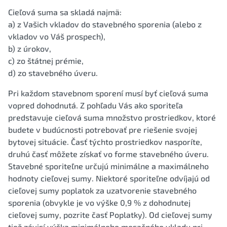
Cieľová suma sa skladá najmä:
a) z Vašich vkladov do stavebného sporenia (alebo z
vkladov vo Váš prospech),
b) z úrokov,
c) zo štátnej prémie,
d) zo stavebného úveru.
Pri každom stavebnom sporení musí byť cieľová suma
vopred dohodnutá. Z pohľadu Vás ako sporiteľa
predstavuje cieľová suma množstvo prostriedkov, ktoré
budete v budúcnosti potrebovať pre riešenie svojej
bytovej situácie. Časť týchto prostriedkov nasporíte,
druhú časť môžete získať vo forme stavebného úveru.
Stavebné sporiteľne určujú minimálne a maximálneho
hodnoty cieľovej sumy. Niektoré sporiteľne odvíjajú od
cieľovej sumy poplatok za uzatvorenie stavebného
sporenia (obvykle je vo výške 0,9 % z dohodnutej
cieľovej sumy, pozrite časť Poplatky). Od cieľovej sumy
tiež závisí výška minimálneho mesačného vkladu pri