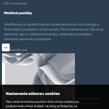
P2P investovanie
Mobilné paušály
TotalMoney je najväčší portál na porovnávanie cien energií a
finančných produktov na Slovensku. Porovnávame pre Vás ceny
elektriny, plynu, bankové produkty, nebankové produkty,
stavebné sporenie a poistenie.
0948 090 040
+421 948 090 051
info@totalmoney.sk
TotalMoney s.r.o.,
Levočská 866, Poprad, 058 01
Nastavenie súborov cookies
O nás
-
Reklama
-
Podmienky používania
-
Ochrana osobných údajov
-
Táto webová stránka používa rôzne druhy cookies pre
Cookies
-
Nastavenia cookies
-
Finančné sprostredkovanie
-
Voľné
poskytovanie online služieb, na účely prihlásenia, na
pracovné miesta