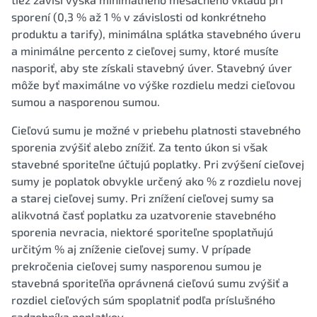
sporení (0,3 % až 1 % v závislosti od konkrétneho
produktu a tarify), minimálna splátka stavebného úveru
a minimálne percento z cieľovej sumy, ktoré musíte
nasporiť, aby ste získali stavebný úver. Stavebný úver
môže byť maximálne vo výške rozdielu medzi cieľovou
sumou a nasporenou sumou.
Cieľovú sumu je možné v priebehu platnosti stavebného
sporenia zvýšiť alebo znížiť. Za tento úkon si však
stavebné sporiteľne účtujú poplatky. Pri zvýšení cieľovej
sumy je poplatok obvykle určený ako % z rozdielu novej
a starej cieľovej sumy. Pri znížení cieľovej sumy sa
alikvotná časť poplatku za uzatvorenie stavebného
sporenia nevracia, niektoré sporiteľne spoplatňujú
určitým % aj zníženie cieľovej sumy. V prípade
prekročenia cieľovej sumy nasporenou sumou je
stavebná sporiteľňa oprávnená cieľovú sumu zvýšiť a
rozdiel cieľových súm spoplatniť podľa príslušného
sadzobníka poplatkov.