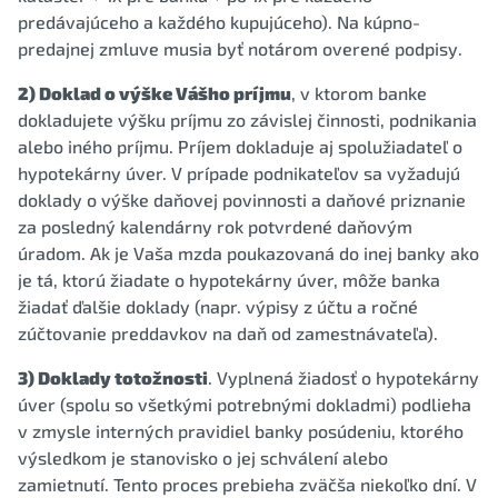
predávajúceho a každého kupujúceho). Na kúpno-
predajnej zmluve musia byť notárom overené podpisy.
2) Doklad o výške Vášho príjmu
, v ktorom banke
dokladujete výšku príjmu zo závislej činnosti, podnikania
alebo iného príjmu. Príjem dokladuje aj spolužiadateľ o
hypotekárny úver. V prípade podnikateľov sa vyžadujú
doklady o výške daňovej povinnosti a daňové priznanie
za posledný kalendárny rok potvrdené daňovým
úradom. Ak je Vaša mzda poukazovaná do inej banky ako
je tá, ktorú žiadate o hypotekárny úver, môže banka
žiadať ďalšie doklady (napr. výpisy z účtu a ročné
zúčtovanie preddavkov na daň od zamestnávateľa).
3) Doklady totožnosti
. Vyplnená žiadosť o hypotekárny
úver (spolu so všetkými potrebnými dokladmi) podlieha
v zmysle interných pravidiel banky posúdeniu, ktorého
výsledkom je stanovisko o jej schválení alebo
zamietnutí. Tento proces prebieha zväčša niekoľko dní. V