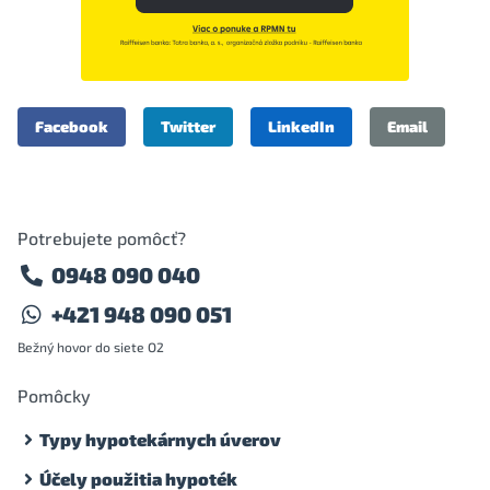
Facebook
Twitter
LinkedIn
Email
Potrebujete pomôcť?
0948 090 040
+421 948 090 051
Bežný hovor do siete O2
Pomôcky
Typy hypotekárnych úverov
Účely použitia hypoték