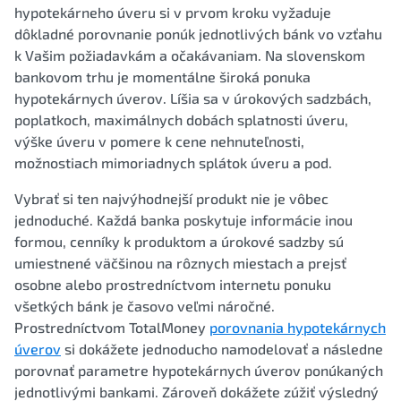
hypotekárneho úveru si v prvom kroku vyžaduje
dôkladné porovnanie ponúk jednotlivých bánk vo vzťahu
k Vašim požiadavkám a očakávaniam. Na slovenskom
bankovom trhu je momentálne široká ponuka
hypotekárnych úverov. Líšia sa v úrokových sadzbách,
poplatkoch, maximálnych dobách splatnosti úveru,
výške úveru v pomere k cene nehnuteľnosti,
možnostiach mimoriadnych splátok úveru a pod.
Vybrať si ten najvýhodnejší produkt nie je vôbec
jednoduché. Každá banka poskytuje informácie inou
formou, cenníky k produktom a úrokové sadzby sú
umiestnené väčšinou na rôznych miestach a prejsť
osobne alebo prostredníctvom internetu ponuku
všetkých bánk je časovo veľmi náročné.
Prostredníctvom TotalMoney
porovnania hypotekárnych
úverov
si dokážete jednoducho namodelovať a následne
porovnať parametre hypotekárnych úverov ponúkaných
jednotlivými bankami. Zároveň dokážete zúžiť výsledný