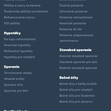
Pôžičky a úvery na bývanie
Životné poistenie
Študentské pôžičky na čokoľvek
Zdravotné poistenie
Refinancovanie úverov
Poistenie nehnuteľnosti
P2P pôžičky
Havarijné poistenie
Poistenie do hôr
Hypotéky
Poistenie zodpovednosti
Na kúpu nehnuteľnosti
zamestnanca
Americké hypotéky
Stavebné sporenie
Refinančné hypotéky
Klasické stavebné sporenie
Hypotéky pre mladých
Stavebné sporenie pre deti
Sporenie
Rodinné stavebné sporenie
Termínované vklady
Bežné účty
Vkladné knížky
Bežné účty a balíky služieb
Sporiace účty
Bežné účty pre mladých
Sporenie pre deti
Bežné účty pre študentov
Bežné účty pre seniorov