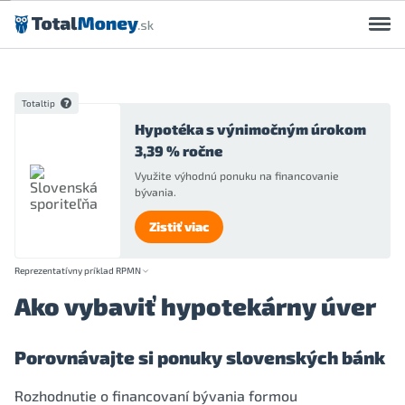
Preskočiť na obsah
Totaltip
Hypotéka s výnimočným úrokom
3,39 % ročne
Využite výhodnú ponuku na financovanie
bývania.
Zistiť viac
Reprezentatívny príklad RPMN
Ako vybaviť hypotekárny úver
Porovnávajte si ponuky slovenských bánk
Rozhodnutie o financovaní bývania formou