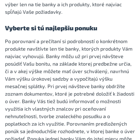
výber len na tie banky a ich produkty, ktoré najviac
spĺňajú Vaše požiadavky.
Vyberte si tú najlepšiu ponuku
Po porovnaní a prečítaní si podrobností o konkrétnom
produkte navštívte len tie banky, ktorých produkty Vám
najviac vyhovujú. Banky môžu už pri prvej návšteve
posúdiť Vašu bonitu, na základe ktorej predbežne určia,
či a v akej výške môžete mať úver schválený, navrhnú
Vám výšku úrokovej sadzby a vypočítajú výšku
mesačnej splátky. Pri prvej návšteve banky obdržíte
zoznam dokumentov, ktoré je potrebné doložiť k žiadosti
o úver. Banky Vás tiež budú informovať o možnosti
využitia ich vlastných znalcov pri oceňovaní
nehnuteľnosti, tvorbe znaleckého posudku a o
poplatkoch za ich využitie. Porovnaním predložených
ponúk sa jednoduchšie rozhodnete, v ktorej banke o úver
požiadať. Ponuka jednej banky Vám do istej miery môže