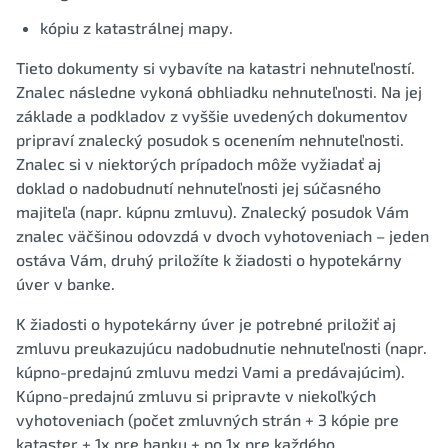
kópiu z katastrálnej mapy.
Tieto dokumenty si vybavíte na katastri nehnuteľností.
Znalec následne vykoná obhliadku nehnuteľnosti. Na jej
základe a podkladov z vyššie uvedených dokumentov
pripraví znalecký posudok s ocenením nehnuteľnosti.
Znalec si v niektorých prípadoch môže vyžiadať aj
doklad o nadobudnutí nehnuteľnosti jej súčasného
majiteľa (napr. kúpnu zmluvu). Znalecký posudok Vám
znalec väčšinou odovzdá v dvoch vyhotoveniach – jeden
ostáva Vám, druhý priložíte k žiadosti o hypotekárny
úver v banke.
K žiadosti o hypotekárny úver je potrebné priložiť aj
zmluvu preukazujúcu nadobudnutie nehnuteľnosti (napr.
kúpno-predajnú zmluvu medzi Vami a predávajúcim).
Kúpno-predajnú zmluvu si pripravte v niekoľkých
vyhotoveniach (počet zmluvných strán + 3 kópie pre
kataster + 1x pre banku + po 1x pre každého