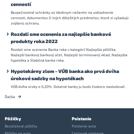
cenností
Bezpečnostné schránky sú ideálnym riešením na uskladnenie
cenností, dokumentov či iných dôležitých predmetov, ktoré si vyžadujú
zvýšenú ochranu.
Rozdali sme ocenenia za najlepšie bankové
produkty roka 2022
Rozdali sme ocenenia Banka roka v kategórií Najlepšia pôžička,
Najlepší bankový bankový účet, Najlepší termínovaný vklad, Najlepšia
hypotéka a Stabilná banka roka.
Hypotekárny zlom – VÚB banka ako prvá dvíha
úrokové sadzby na hypotékach
VÚB dvíha úroky o 0,20%. Ostatné banky ju budú čoskoro nasledovať .
Ďalšie
Pôžičky
Poistenie
Bezúčelové pôžičky
Poistenie auta
Pôžičky na auto
Cestovné poistenie