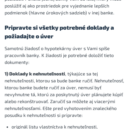
poslúžiť aj ako prostriedok pre vyjednanie lepších
podmienok (hlavne úrokových sadzieb) v inej banke.
Pripravte si všetky potrebné doklady a
požiadajte o úver
Samotnú žiadosť o hypotekárny úver s Vami spíše
pracovník banky. K žiadosti je potrebné doložiť tieto
dokumenty:
1) Doklady k nehnuteľnosti
, týkajúce sa tej
nehnuteľnosti, ktorou sa bude banke ručiť. Nehnuteľnosť,
ktorou banke budete ručiť za úver, nemusí byť
nevyhnutne tá, ktorú za poskytnutý úver plánujete kúpiť
alebo rekonštruovať. Zaručiť sa môžete aj viacerými
nehnuteľnosťami. Ešte pred vyhotovením znaleckého
posudku k nehnuteľnosti si pripravte:
originál listu vlastníctva k nehnuteľnosti,