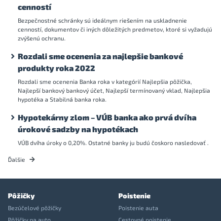
cenností
Bezpečnostné schránky sú ideálnym riešením na uskladnenie
cenností, dokumentov či iných dôležitých predmetov, ktoré si vyžadujú
zvýšenú ochranu.
Rozdali sme ocenenia za najlepšie bankové
produkty roka 2022
Rozdali sme ocenenia Banka roka v kategórií Najlepšia pôžička,
Najlepší bankový bankový účet, Najlepší termínovaný vklad, Najlepšia
hypotéka a Stabilná banka roka.
Hypotekárny zlom – VÚB banka ako prvá dvíha
úrokové sadzby na hypotékach
VÚB dvíha úroky o 0,20%. Ostatné banky ju budú čoskoro nasledovať .
Ďalšie
Pôžičky
Poistenie
Bezúčelové pôžičky
Poistenie auta
Pôžičky na auto
Cestovné poistenie