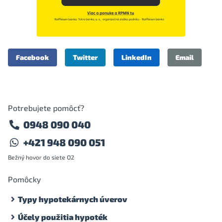
Facebook
Twitter
LinkedIn
Email
Potrebujete pomôcť?
0948 090 040
+421 948 090 051
Bežný hovor do siete O2
Pomôcky
Typy hypotekárnych úverov
Účely použitia hypoték