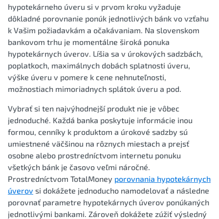
hypotekárneho úveru si v prvom kroku vyžaduje
dôkladné porovnanie ponúk jednotlivých bánk vo vzťahu
k Vašim požiadavkám a očakávaniam. Na slovenskom
bankovom trhu je momentálne široká ponuka
hypotekárnych úverov. Líšia sa v úrokových sadzbách,
poplatkoch, maximálnych dobách splatnosti úveru,
výške úveru v pomere k cene nehnuteľnosti,
možnostiach mimoriadnych splátok úveru a pod.
Vybrať si ten najvýhodnejší produkt nie je vôbec
jednoduché. Každá banka poskytuje informácie inou
formou, cenníky k produktom a úrokové sadzby sú
umiestnené väčšinou na rôznych miestach a prejsť
osobne alebo prostredníctvom internetu ponuku
všetkých bánk je časovo veľmi náročné.
Prostredníctvom TotalMoney
porovnania hypotekárnych
úverov
si dokážete jednoducho namodelovať a následne
porovnať parametre hypotekárnych úverov ponúkaných
jednotlivými bankami. Zároveň dokážete zúžiť výsledný