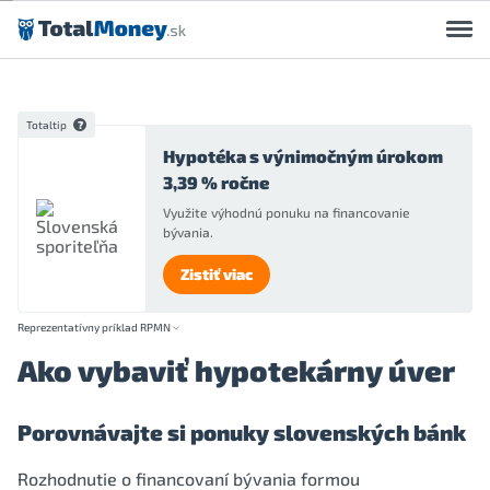
Preskočiť na obsah
Totaltip
Hypotéka s výnimočným úrokom
3,39 % ročne
Využite výhodnú ponuku na financovanie
bývania.
Zistiť viac
Reprezentatívny príklad RPMN
Ako vybaviť hypotekárny úver
Porovnávajte si ponuky slovenských bánk
Rozhodnutie o financovaní bývania formou