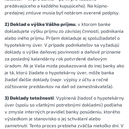
predávajúceho a každého kupujúceho). Na kúpno-
predajnej zmluve musia byť notárom overené podpisy.
2) Doklad o výške Vášho príjmu
, v ktorom banke
dokladujete výšku príjmu zo závislej činnosti, podnikania
alebo iného príjmu. Príjem dokladuje aj spolužiadateľ o
hypotekárny úver. V prípade podnikateľov sa vyžadujú
doklady o výške daňovej povinnosti a daňové priznanie
za posledný kalendárny rok potvrdené daňovým
úradom. Ak je Vaša mzda poukazovaná do inej banky ako
je tá, ktorú žiadate o hypotekárny úver, môže banka
žiadať ďalšie doklady (napr. výpisy z účtu a ročné
zúčtovanie preddavkov na daň od zamestnávateľa).
3) Doklady totožnosti
. Vyplnená žiadosť o hypotekárny
úver (spolu so všetkými potrebnými dokladmi) podlieha
v zmysle interných pravidiel banky posúdeniu, ktorého
výsledkom je stanovisko o jej schválení alebo
zamietnutí. Tento proces prebieha zväčša niekoľko dní. V