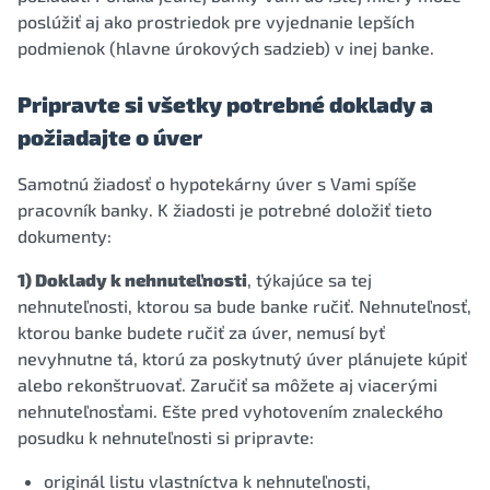
poslúžiť aj ako prostriedok pre vyjednanie lepších
podmienok (hlavne úrokových sadzieb) v inej banke.
Pripravte si všetky potrebné doklady a
požiadajte o úver
Samotnú žiadosť o hypotekárny úver s Vami spíše
pracovník banky. K žiadosti je potrebné doložiť tieto
dokumenty:
1) Doklady k nehnuteľnosti
, týkajúce sa tej
nehnuteľnosti, ktorou sa bude banke ručiť. Nehnuteľnosť,
ktorou banke budete ručiť za úver, nemusí byť
nevyhnutne tá, ktorú za poskytnutý úver plánujete kúpiť
alebo rekonštruovať. Zaručiť sa môžete aj viacerými
nehnuteľnosťami. Ešte pred vyhotovením znaleckého
posudku k nehnuteľnosti si pripravte:
originál listu vlastníctva k nehnuteľnosti,