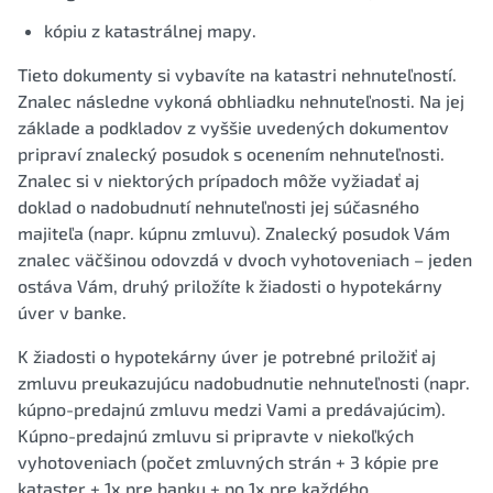
kópiu z katastrálnej mapy.
Tieto dokumenty si vybavíte na katastri nehnuteľností.
Znalec následne vykoná obhliadku nehnuteľnosti. Na jej
základe a podkladov z vyššie uvedených dokumentov
pripraví znalecký posudok s ocenením nehnuteľnosti.
Znalec si v niektorých prípadoch môže vyžiadať aj
doklad o nadobudnutí nehnuteľnosti jej súčasného
majiteľa (napr. kúpnu zmluvu). Znalecký posudok Vám
znalec väčšinou odovzdá v dvoch vyhotoveniach – jeden
ostáva Vám, druhý priložíte k žiadosti o hypotekárny
úver v banke.
K žiadosti o hypotekárny úver je potrebné priložiť aj
zmluvu preukazujúcu nadobudnutie nehnuteľnosti (napr.
kúpno-predajnú zmluvu medzi Vami a predávajúcim).
Kúpno-predajnú zmluvu si pripravte v niekoľkých
vyhotoveniach (počet zmluvných strán + 3 kópie pre
kataster + 1x pre banku + po 1x pre každého