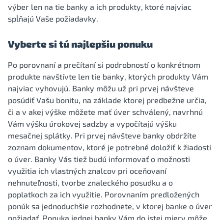
výber len na tie banky a ich produkty, ktoré najviac
spĺňajú Vaše požiadavky.
Vyberte si tú najlepšiu ponuku
Po porovnaní a prečítaní si podrobností o konkrétnom
produkte navštívte len tie banky, ktorých produkty Vám
najviac vyhovujú. Banky môžu už pri prvej návšteve
posúdiť Vašu bonitu, na základe ktorej predbežne určia,
či a v akej výške môžete mať úver schválený, navrhnú
Vám výšku úrokovej sadzby a vypočítajú výšku
mesačnej splátky. Pri prvej návšteve banky obdržíte
zoznam dokumentov, ktoré je potrebné doložiť k žiadosti
o úver. Banky Vás tiež budú informovať o možnosti
využitia ich vlastných znalcov pri oceňovaní
nehnuteľnosti, tvorbe znaleckého posudku a o
poplatkoch za ich využitie. Porovnaním predložených
ponúk sa jednoduchšie rozhodnete, v ktorej banke o úver
požiadať. Ponuka jednej banky Vám do istej miery môže