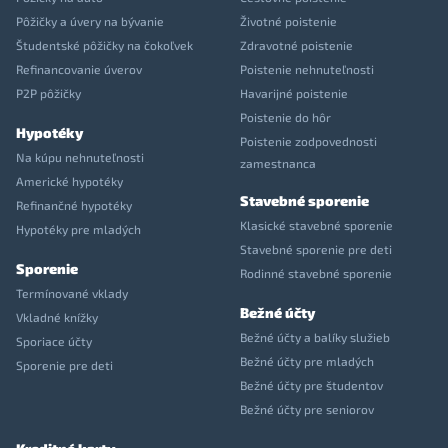
Pôžičky a úvery na bývanie
Životné poistenie
Študentské pôžičky na čokoľvek
Zdravotné poistenie
Refinancovanie úverov
Poistenie nehnuteľnosti
P2P pôžičky
Havarijné poistenie
Poistenie do hôr
Hypotéky
Poistenie zodpovednosti
Na kúpu nehnuteľnosti
zamestnanca
Americké hypotéky
Stavebné sporenie
Refinančné hypotéky
Klasické stavebné sporenie
Hypotéky pre mladých
Stavebné sporenie pre deti
Sporenie
Rodinné stavebné sporenie
Termínované vklady
Bežné účty
Vkladné knížky
Bežné účty a balíky služieb
Sporiace účty
Bežné účty pre mladých
Sporenie pre deti
Bežné účty pre študentov
Bežné účty pre seniorov