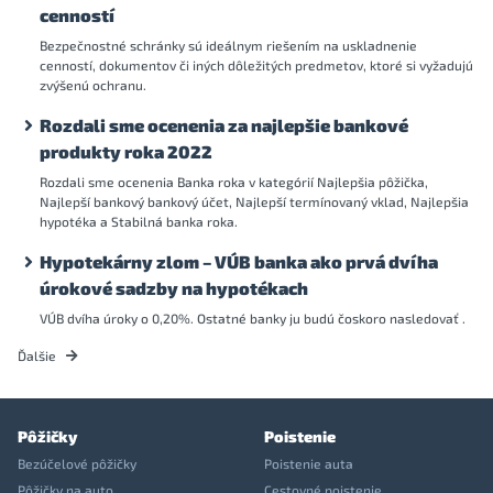
cenností
Bezpečnostné schránky sú ideálnym riešením na uskladnenie
cenností, dokumentov či iných dôležitých predmetov, ktoré si vyžadujú
zvýšenú ochranu.
Rozdali sme ocenenia za najlepšie bankové
produkty roka 2022
Rozdali sme ocenenia Banka roka v kategórií Najlepšia pôžička,
Najlepší bankový bankový účet, Najlepší termínovaný vklad, Najlepšia
hypotéka a Stabilná banka roka.
Hypotekárny zlom – VÚB banka ako prvá dvíha
úrokové sadzby na hypotékach
VÚB dvíha úroky o 0,20%. Ostatné banky ju budú čoskoro nasledovať .
Ďalšie
Pôžičky
Poistenie
Bezúčelové pôžičky
Poistenie auta
Pôžičky na auto
Cestovné poistenie