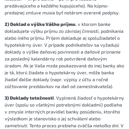
predávajúceho a každého kupujúceho). Na kúpno-
predajnej zmluve musia byť notárom overené podpisy.
2) Doklad o výške Vášho príjmu
, v ktorom banke
dokladujete výšku príjmu zo závislej činnosti, podnikania
alebo iného príjmu. Príjem dokladuje aj spolužiadateľ o
hypotekárny úver. V prípade podnikateľov sa vyžadujú
doklady o výške daňovej povinnosti a daňové priznanie
za posledný kalendárny rok potvrdené daňovým
úradom. Ak je Vaša mzda poukazovaná do inej banky ako
je tá, ktorú žiadate o hypotekárny úver, môže banka
žiadať ďalšie doklady (napr. výpisy z účtu a ročné
zúčtovanie preddavkov na daň od zamestnávateľa).
3) Doklady totožnosti
. Vyplnená žiadosť o hypotekárny
úver (spolu so všetkými potrebnými dokladmi) podlieha
v zmysle interných pravidiel banky posúdeniu, ktorého
výsledkom je stanovisko o jej schválení alebo
zamietnutí. Tento proces prebieha zväčša niekoľko dní. V