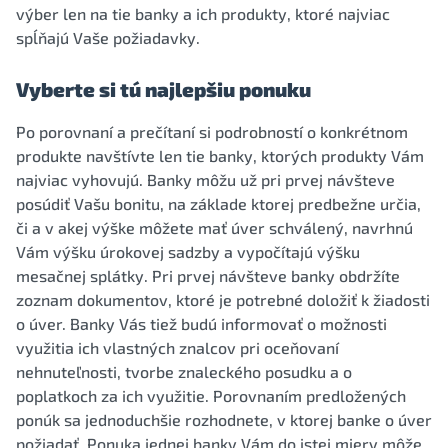
výber len na tie banky a ich produkty, ktoré najviac
spĺňajú Vaše požiadavky.
Vyberte si tú najlepšiu ponuku
Po porovnaní a prečítaní si podrobností o konkrétnom
produkte navštívte len tie banky, ktorých produkty Vám
najviac vyhovujú. Banky môžu už pri prvej návšteve
posúdiť Vašu bonitu, na základe ktorej predbežne určia,
či a v akej výške môžete mať úver schválený, navrhnú
Vám výšku úrokovej sadzby a vypočítajú výšku
mesačnej splátky. Pri prvej návšteve banky obdržíte
zoznam dokumentov, ktoré je potrebné doložiť k žiadosti
o úver. Banky Vás tiež budú informovať o možnosti
využitia ich vlastných znalcov pri oceňovaní
nehnuteľnosti, tvorbe znaleckého posudku a o
poplatkoch za ich využitie. Porovnaním predložených
ponúk sa jednoduchšie rozhodnete, v ktorej banke o úver
požiadať. Ponuka jednej banky Vám do istej miery môže