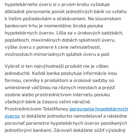
hypotekárneho úveru si v prvom kroku vyžaduje
dôkladné porovnanie ponúk jednotlivých bánk vo vzťahu
k Vašim požiadavkám a očakávaniam. Na slovenskom
bankovom trhu je momentálne široká ponuka
hypotekárnych úverov. Líšia sa v úrokových sadzbách,
poplatkoch, maximálnych dobách splatnosti úveru,
výške úveru v pomere k cene nehnuteľnosti,
možnostiach mimoriadnych splátok úveru a pod.
Vybrať si ten najvýhodnejší produkt nie je vôbec
jednoduché. Každá banka poskytuje informácie inou
formou, cenníky k produktom a úrokové sadzby sú
umiestnené väčšinou na rôznych miestach a prejsť
osobne alebo prostredníctvom internetu ponuku
všetkých bánk je časovo veľmi náročné.
Prostredníctvom TotalMoney
porovnania hypotekárnych
úverov
si dokážete jednoducho namodelovať a následne
porovnať parametre hypotekárnych úverov ponúkaných
jednotlivými bankami. Zároveň dokážete zúžiť výsledný