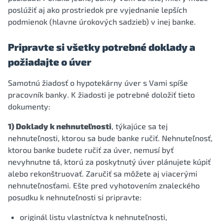
poslúžiť aj ako prostriedok pre vyjednanie lepších
podmienok (hlavne úrokových sadzieb) v inej banke.
Pripravte si všetky potrebné doklady a
požiadajte o úver
Samotnú žiadosť o hypotekárny úver s Vami spíše
pracovník banky. K žiadosti je potrebné doložiť tieto
dokumenty:
1) Doklady k nehnuteľnosti
, týkajúce sa tej
nehnuteľnosti, ktorou sa bude banke ručiť. Nehnuteľnosť,
ktorou banke budete ručiť za úver, nemusí byť
nevyhnutne tá, ktorú za poskytnutý úver plánujete kúpiť
alebo rekonštruovať. Zaručiť sa môžete aj viacerými
nehnuteľnosťami. Ešte pred vyhotovením znaleckého
posudku k nehnuteľnosti si pripravte:
originál listu vlastníctva k nehnuteľnosti,