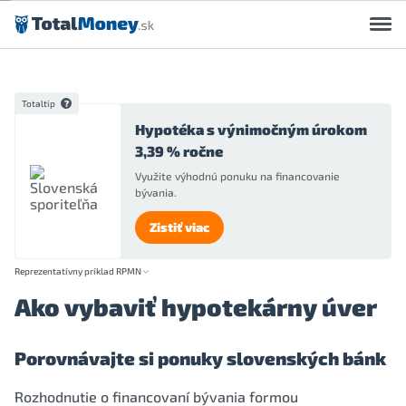
Preskočiť na obsah
Totaltip
Hypotéka s výnimočným úrokom
3,39 % ročne
Využite výhodnú ponuku na financovanie
bývania.
Zistiť viac
Reprezentatívny príklad RPMN
Ako vybaviť hypotekárny úver
Porovnávajte si ponuky slovenských bánk
Rozhodnutie o financovaní bývania formou