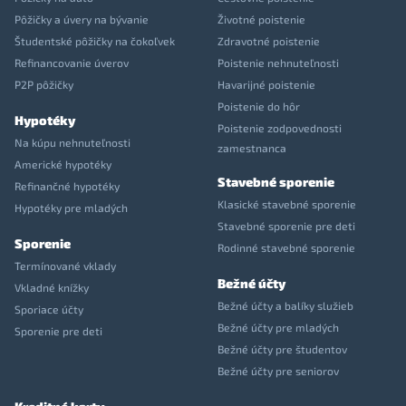
Pôžičky a úvery na bývanie
Životné poistenie
Študentské pôžičky na čokoľvek
Zdravotné poistenie
Refinancovanie úverov
Poistenie nehnuteľnosti
P2P pôžičky
Havarijné poistenie
Poistenie do hôr
Hypotéky
Poistenie zodpovednosti
Na kúpu nehnuteľnosti
zamestnanca
Americké hypotéky
Stavebné sporenie
Refinančné hypotéky
Klasické stavebné sporenie
Hypotéky pre mladých
Stavebné sporenie pre deti
Sporenie
Rodinné stavebné sporenie
Termínované vklady
Bežné účty
Vkladné knížky
Bežné účty a balíky služieb
Sporiace účty
Bežné účty pre mladých
Sporenie pre deti
Bežné účty pre študentov
Bežné účty pre seniorov