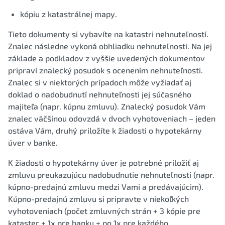
kópiu z katastrálnej mapy.
Tieto dokumenty si vybavíte na katastri nehnuteľností.
Znalec následne vykoná obhliadku nehnuteľnosti. Na jej
základe a podkladov z vyššie uvedených dokumentov
pripraví znalecký posudok s ocenením nehnuteľnosti.
Znalec si v niektorých prípadoch môže vyžiadať aj
doklad o nadobudnutí nehnuteľnosti jej súčasného
majiteľa (napr. kúpnu zmluvu). Znalecký posudok Vám
znalec väčšinou odovzdá v dvoch vyhotoveniach – jeden
ostáva Vám, druhý priložíte k žiadosti o hypotekárny
úver v banke.
K žiadosti o hypotekárny úver je potrebné priložiť aj
zmluvu preukazujúcu nadobudnutie nehnuteľnosti (napr.
kúpno-predajnú zmluvu medzi Vami a predávajúcim).
Kúpno-predajnú zmluvu si pripravte v niekoľkých
vyhotoveniach (počet zmluvných strán + 3 kópie pre
kataster + 1x pre banku + po 1x pre každého