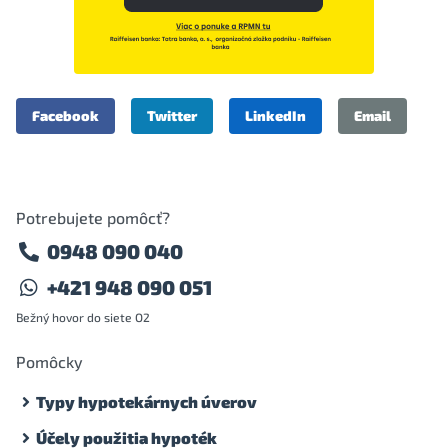
Facebook
Twitter
LinkedIn
Email
Potrebujete pomôcť?
0948 090 040
+421 948 090 051
Bežný hovor do siete O2
Pomôcky
Typy hypotekárnych úverov
Účely použitia hypoték