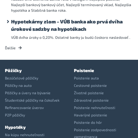
Najlepší bankový bankový účet, Najlepší termínovaný vklad, Najlepšia
hypotéka a Stabilná banka roka.
Hypotekárny zlom – VÚB banka ako prvá dvíha
úrokové sadzby na hypotékach
VÚB dvíha úroky o 0,20%. Ostatné banky ju budú čoskoro nasledovať .
Ďalšie
Pôžičky
Poistenie
Bezúčelové pôžičky
Poistenie auta
Pôžičky na auto
Cestovné poistenie
Pôžičky a úvery na bývanie
Životné poistenie
Študentské pôžičky na čokoľvek
Zdravotné poistenie
Refinancovanie úverov
Poistenie nehnuteľnosti
P2P pôžičky
Havarijné poistenie
Poistenie do hôr
Hypotéky
Poistenie zodpovednosti
Na kúpu nehnuteľnosti
zamestnanca