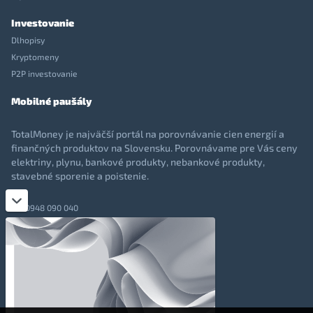
Investovanie
Dlhopisy
Kryptomeny
P2P investovanie
Mobilné paušály
TotalMoney je najväčší portál na porovnávanie cien energií a
finančných produktov na Slovensku. Porovnávame pre Vás ceny
elektriny, plynu, bankové produkty, nebankové produkty,
stavebné sporenie a poistenie.
0948 090 040
+421 948 090 051
info@totalmoney.sk
TotalMoney s.r.o.,
Levočská 866, Poprad, 058 01