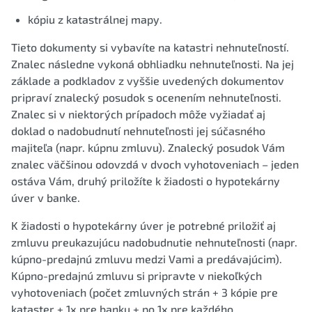
kópiu z katastrálnej mapy.
Tieto dokumenty si vybavíte na katastri nehnuteľností.
Znalec následne vykoná obhliadku nehnuteľnosti. Na jej
základe a podkladov z vyššie uvedených dokumentov
pripraví znalecký posudok s ocenením nehnuteľnosti.
Znalec si v niektorých prípadoch môže vyžiadať aj
doklad o nadobudnutí nehnuteľnosti jej súčasného
majiteľa (napr. kúpnu zmluvu). Znalecký posudok Vám
znalec väčšinou odovzdá v dvoch vyhotoveniach – jeden
ostáva Vám, druhý priložíte k žiadosti o hypotekárny
úver v banke.
K žiadosti o hypotekárny úver je potrebné priložiť aj
zmluvu preukazujúcu nadobudnutie nehnuteľnosti (napr.
kúpno-predajnú zmluvu medzi Vami a predávajúcim).
Kúpno-predajnú zmluvu si pripravte v niekoľkých
vyhotoveniach (počet zmluvných strán + 3 kópie pre
kataster + 1x pre banku + po 1x pre každého