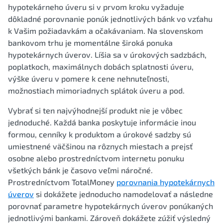
hypotekárneho úveru si v prvom kroku vyžaduje
dôkladné porovnanie ponúk jednotlivých bánk vo vzťahu
k Vašim požiadavkám a očakávaniam. Na slovenskom
bankovom trhu je momentálne široká ponuka
hypotekárnych úverov. Líšia sa v úrokových sadzbách,
poplatkoch, maximálnych dobách splatnosti úveru,
výške úveru v pomere k cene nehnuteľnosti,
možnostiach mimoriadnych splátok úveru a pod.
Vybrať si ten najvýhodnejší produkt nie je vôbec
jednoduché. Každá banka poskytuje informácie inou
formou, cenníky k produktom a úrokové sadzby sú
umiestnené väčšinou na rôznych miestach a prejsť
osobne alebo prostredníctvom internetu ponuku
všetkých bánk je časovo veľmi náročné.
Prostredníctvom TotalMoney
porovnania hypotekárnych
úverov
si dokážete jednoducho namodelovať a následne
porovnať parametre hypotekárnych úverov ponúkaných
jednotlivými bankami. Zároveň dokážete zúžiť výsledný