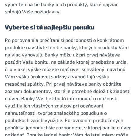
výber len na tie banky a ich produkty, ktoré najviac
spĺňajú Vaše požiadavky.
Vyberte si tú najlepšiu ponuku
Po porovnaní a prečítaní si podrobností o konkrétnom
produkte navštívte len tie banky, ktorých produkty Vám
najviac vyhovujú. Banky môžu už pri prvej návšteve
posúdiť Vašu bonitu, na základe ktorej predbežne určia,
či a v akej výške môžete mať úver schválený, navrhnú
Vám výšku úrokovej sadzby a vypočítajú výšku
mesačnej splátky. Pri prvej návšteve banky obdržíte
zoznam dokumentov, ktoré je potrebné doložiť k žiadosti
o úver. Banky Vás tiež budú informovať o možnosti
využitia ich vlastných znalcov pri oceňovaní
nehnuteľnosti, tvorbe znaleckého posudku a o
poplatkoch za ich využitie. Porovnaním predložených
ponúk sa jednoduchšie rozhodnete, v ktorej banke o úver
požiadať. Ponuka jednej banky Vám do istej miery môže