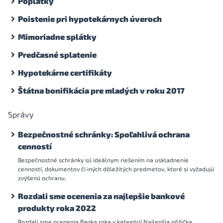
Poplatky
Poistenie pri hypotekárnych úveroch
Mimoriadne splátky
Predčasné splatenie
Hypotekárne certifikáty
Štátna bonifikácia pre mladých v roku 2017
Správy
Bezpečnostné schránky: Spoľahlivá ochrana
cenností
Bezpečnostné schránky sú ideálnym riešením na uskladnenie
cenností, dokumentov či iných dôležitých predmetov, ktoré si vyžadujú
zvýšenú ochranu.
Rozdali sme ocenenia za najlepšie bankové
produkty roka 2022
Rozdali sme ocenenia Banka roka v kategórií Najlepšia pôžička,