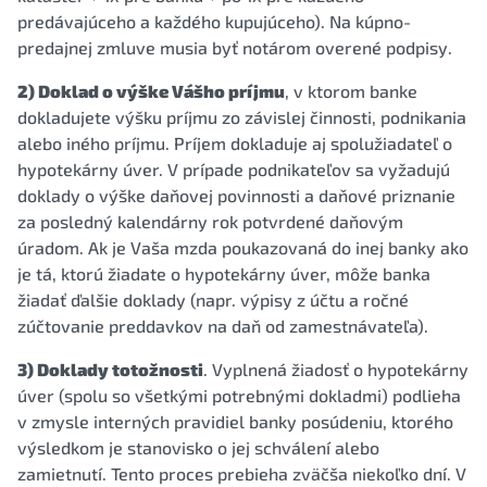
predávajúceho a každého kupujúceho). Na kúpno-
predajnej zmluve musia byť notárom overené podpisy.
2) Doklad o výške Vášho príjmu
, v ktorom banke
dokladujete výšku príjmu zo závislej činnosti, podnikania
alebo iného príjmu. Príjem dokladuje aj spolužiadateľ o
hypotekárny úver. V prípade podnikateľov sa vyžadujú
doklady o výške daňovej povinnosti a daňové priznanie
za posledný kalendárny rok potvrdené daňovým
úradom. Ak je Vaša mzda poukazovaná do inej banky ako
je tá, ktorú žiadate o hypotekárny úver, môže banka
žiadať ďalšie doklady (napr. výpisy z účtu a ročné
zúčtovanie preddavkov na daň od zamestnávateľa).
3) Doklady totožnosti
. Vyplnená žiadosť o hypotekárny
úver (spolu so všetkými potrebnými dokladmi) podlieha
v zmysle interných pravidiel banky posúdeniu, ktorého
výsledkom je stanovisko o jej schválení alebo
zamietnutí. Tento proces prebieha zväčša niekoľko dní. V