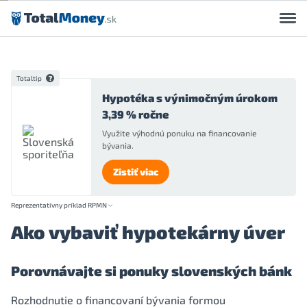
Preskočiť na obsah
Totaltip
Hypotéka s výnimočným úrokom
3,39 % ročne
Využite výhodnú ponuku na financovanie
bývania.
Zistiť viac
Reprezentatívny príklad RPMN
Ako vybaviť hypotekárny úver
Porovnávajte si ponuky slovenských bánk
Rozhodnutie o financovaní bývania formou