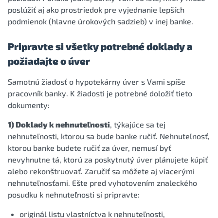
poslúžiť aj ako prostriedok pre vyjednanie lepších
podmienok (hlavne úrokových sadzieb) v inej banke.
Pripravte si všetky potrebné doklady a
požiadajte o úver
Samotnú žiadosť o hypotekárny úver s Vami spíše
pracovník banky. K žiadosti je potrebné doložiť tieto
dokumenty:
1) Doklady k nehnuteľnosti
, týkajúce sa tej
nehnuteľnosti, ktorou sa bude banke ručiť. Nehnuteľnosť,
ktorou banke budete ručiť za úver, nemusí byť
nevyhnutne tá, ktorú za poskytnutý úver plánujete kúpiť
alebo rekonštruovať. Zaručiť sa môžete aj viacerými
nehnuteľnosťami. Ešte pred vyhotovením znaleckého
posudku k nehnuteľnosti si pripravte:
originál listu vlastníctva k nehnuteľnosti,