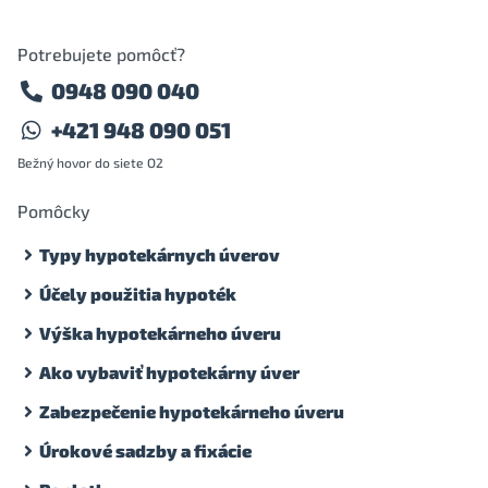
Potrebujete pomôcť?
0948 090 040
+421 948 090 051
Bežný hovor do siete O2
Pomôcky
Typy hypotekárnych úverov
Účely použitia hypoték
Výška hypotekárneho úveru
Ako vybaviť hypotekárny úver
Zabezpečenie hypotekárneho úveru
Úrokové sadzby a fixácie