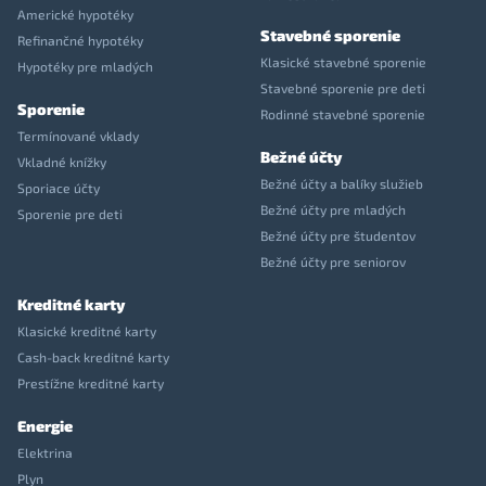
Americké hypotéky
Stavebné sporenie
Refinančné hypotéky
Klasické stavebné sporenie
Hypotéky pre mladých
Stavebné sporenie pre deti
Sporenie
Rodinné stavebné sporenie
Termínované vklady
Bežné účty
Vkladné knížky
Bežné účty a balíky služieb
Sporiace účty
Bežné účty pre mladých
Sporenie pre deti
Bežné účty pre študentov
Bežné účty pre seniorov
Kreditné karty
Klasické kreditné karty
Cash-back kreditné karty
Prestížne kreditné karty
Energie
Elektrina
Plyn