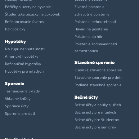
Pôžičky a úvery na bývanie
Životné poistenie
Študentské pôžičky na čokoľvek
Zdravotné poistenie
Refinancovanie úverov
Poistenie nehnuteľnosti
P2P pôžičky
Havarijné poistenie
Poistenie do hôr
Hypotéky
Poistenie zodpovednosti
Na kúpu nehnuteľnosti
zamestnanca
Americké hypotéky
Stavebné sporenie
Refinančné hypotéky
Klasické stavebné sporenie
Hypotéky pre mladých
Stavebné sporenie pre deti
Sporenie
Rodinné stavebné sporenie
Termínované vklady
Bežné účty
Vkladné knížky
Bežné účty a balíky služieb
Sporiace účty
Bežné účty pre mladých
Sporenie pre deti
Bežné účty pre študentov
Bežné účty pre seniorov