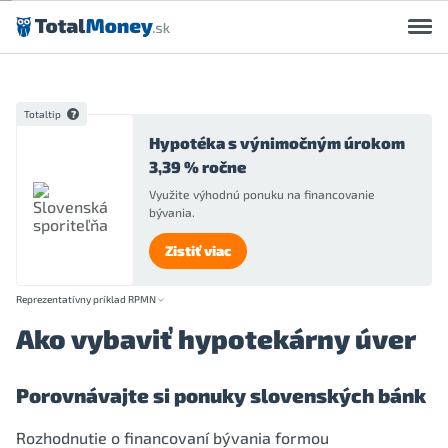
Preskočiť na obsah
Totaltip
Hypotéka s výnimočným úrokom
3,39 % ročne
Využite výhodnú ponuku na financovanie
bývania.
Zistiť viac
Reprezentatívny príklad RPMN
Ako vybaviť hypotekárny úver
Porovnávajte si ponuky slovenských bánk
Rozhodnutie o financovaní bývania formou