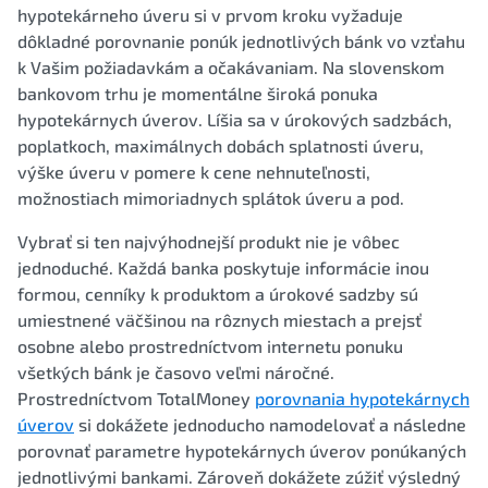
hypotekárneho úveru si v prvom kroku vyžaduje
dôkladné porovnanie ponúk jednotlivých bánk vo vzťahu
k Vašim požiadavkám a očakávaniam. Na slovenskom
bankovom trhu je momentálne široká ponuka
hypotekárnych úverov. Líšia sa v úrokových sadzbách,
poplatkoch, maximálnych dobách splatnosti úveru,
výške úveru v pomere k cene nehnuteľnosti,
možnostiach mimoriadnych splátok úveru a pod.
Vybrať si ten najvýhodnejší produkt nie je vôbec
jednoduché. Každá banka poskytuje informácie inou
formou, cenníky k produktom a úrokové sadzby sú
umiestnené väčšinou na rôznych miestach a prejsť
osobne alebo prostredníctvom internetu ponuku
všetkých bánk je časovo veľmi náročné.
Prostredníctvom TotalMoney
porovnania hypotekárnych
úverov
si dokážete jednoducho namodelovať a následne
porovnať parametre hypotekárnych úverov ponúkaných
jednotlivými bankami. Zároveň dokážete zúžiť výsledný