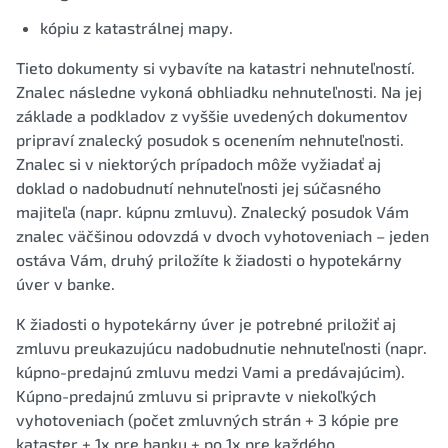
kópiu z katastrálnej mapy.
Tieto dokumenty si vybavíte na katastri nehnuteľností.
Znalec následne vykoná obhliadku nehnuteľnosti. Na jej
základe a podkladov z vyššie uvedených dokumentov
pripraví znalecký posudok s ocenením nehnuteľnosti.
Znalec si v niektorých prípadoch môže vyžiadať aj
doklad o nadobudnutí nehnuteľnosti jej súčasného
majiteľa (napr. kúpnu zmluvu). Znalecký posudok Vám
znalec väčšinou odovzdá v dvoch vyhotoveniach – jeden
ostáva Vám, druhý priložíte k žiadosti o hypotekárny
úver v banke.
K žiadosti o hypotekárny úver je potrebné priložiť aj
zmluvu preukazujúcu nadobudnutie nehnuteľnosti (napr.
kúpno-predajnú zmluvu medzi Vami a predávajúcim).
Kúpno-predajnú zmluvu si pripravte v niekoľkých
vyhotoveniach (počet zmluvných strán + 3 kópie pre
kataster + 1x pre banku + po 1x pre každého