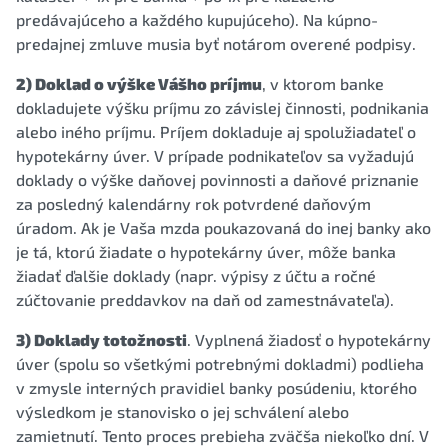
predávajúceho a každého kupujúceho). Na kúpno-
predajnej zmluve musia byť notárom overené podpisy.
2) Doklad o výške Vášho príjmu
, v ktorom banke
dokladujete výšku príjmu zo závislej činnosti, podnikania
alebo iného príjmu. Príjem dokladuje aj spolužiadateľ o
hypotekárny úver. V prípade podnikateľov sa vyžadujú
doklady o výške daňovej povinnosti a daňové priznanie
za posledný kalendárny rok potvrdené daňovým
úradom. Ak je Vaša mzda poukazovaná do inej banky ako
je tá, ktorú žiadate o hypotekárny úver, môže banka
žiadať ďalšie doklady (napr. výpisy z účtu a ročné
zúčtovanie preddavkov na daň od zamestnávateľa).
3) Doklady totožnosti
. Vyplnená žiadosť o hypotekárny
úver (spolu so všetkými potrebnými dokladmi) podlieha
v zmysle interných pravidiel banky posúdeniu, ktorého
výsledkom je stanovisko o jej schválení alebo
zamietnutí. Tento proces prebieha zväčša niekoľko dní. V