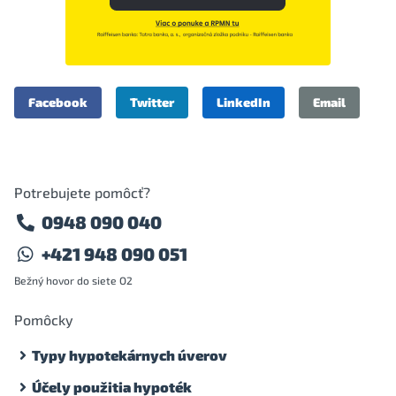
Facebook
Twitter
LinkedIn
Email
Potrebujete pomôcť?
0948 090 040
+421 948 090 051
Bežný hovor do siete O2
Pomôcky
Typy hypotekárnych úverov
Účely použitia hypoték