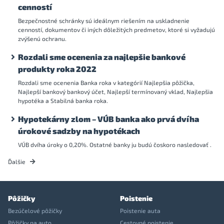
cenností
Bezpečnostné schránky sú ideálnym riešením na uskladnenie
cenností, dokumentov či iných dôležitých predmetov, ktoré si vyžadujú
zvýšenú ochranu.
Rozdali sme ocenenia za najlepšie bankové
produkty roka 2022
Rozdali sme ocenenia Banka roka v kategórií Najlepšia pôžička,
Najlepší bankový bankový účet, Najlepší termínovaný vklad, Najlepšia
hypotéka a Stabilná banka roka.
Hypotekárny zlom – VÚB banka ako prvá dvíha
úrokové sadzby na hypotékach
VÚB dvíha úroky o 0,20%. Ostatné banky ju budú čoskoro nasledovať .
Ďalšie
Pôžičky
Poistenie
Bezúčelové pôžičky
Poistenie auta
Pôžičky na auto
Cestovné poistenie