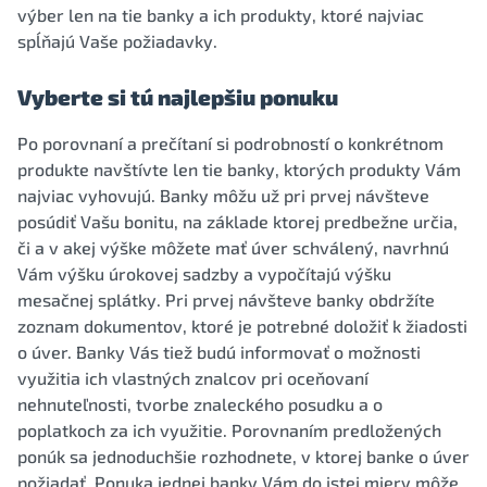
výber len na tie banky a ich produkty, ktoré najviac
spĺňajú Vaše požiadavky.
Vyberte si tú najlepšiu ponuku
Po porovnaní a prečítaní si podrobností o konkrétnom
produkte navštívte len tie banky, ktorých produkty Vám
najviac vyhovujú. Banky môžu už pri prvej návšteve
posúdiť Vašu bonitu, na základe ktorej predbežne určia,
či a v akej výške môžete mať úver schválený, navrhnú
Vám výšku úrokovej sadzby a vypočítajú výšku
mesačnej splátky. Pri prvej návšteve banky obdržíte
zoznam dokumentov, ktoré je potrebné doložiť k žiadosti
o úver. Banky Vás tiež budú informovať o možnosti
využitia ich vlastných znalcov pri oceňovaní
nehnuteľnosti, tvorbe znaleckého posudku a o
poplatkoch za ich využitie. Porovnaním predložených
ponúk sa jednoduchšie rozhodnete, v ktorej banke o úver
požiadať. Ponuka jednej banky Vám do istej miery môže