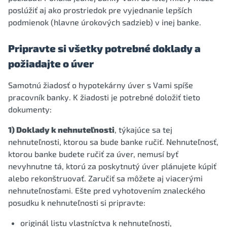
poslúžiť aj ako prostriedok pre vyjednanie lepších
podmienok (hlavne úrokových sadzieb) v inej banke.
Pripravte si všetky potrebné doklady a
požiadajte o úver
Samotnú žiadosť o hypotekárny úver s Vami spíše
pracovník banky. K žiadosti je potrebné doložiť tieto
dokumenty:
1) Doklady k nehnuteľnosti
, týkajúce sa tej
nehnuteľnosti, ktorou sa bude banke ručiť. Nehnuteľnosť,
ktorou banke budete ručiť za úver, nemusí byť
nevyhnutne tá, ktorú za poskytnutý úver plánujete kúpiť
alebo rekonštruovať. Zaručiť sa môžete aj viacerými
nehnuteľnosťami. Ešte pred vyhotovením znaleckého
posudku k nehnuteľnosti si pripravte:
originál listu vlastníctva k nehnuteľnosti,