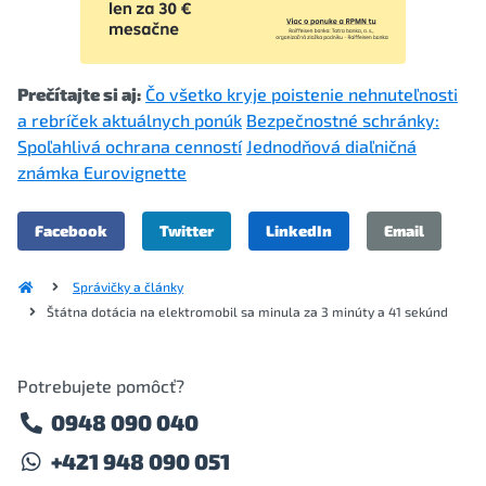
Prečítajte si aj:
Čo všetko kryje poistenie nehnuteľnosti
a rebríček aktuálnych ponúk
Bezpečnostné schránky:
Spoľahlivá ochrana cenností
Jednodňová diaľničná
známka Eurovignette
Facebook
Twitter
LinkedIn
Email
Správičky a články
Štátna dotácia na elektromobil sa minula za 3 minúty a 41 sekúnd
Potrebujete pomôcť?
0948 090 040
+421 948 090 051