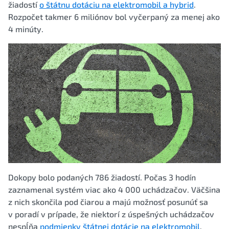
žiadostí
o štátnu dotáciu na elektromobil a hybrid
.
Rozpočet takmer 6 miliónov bol vyčerpaný za menej ako
4 minúty.
Dokopy bolo podaných 786 žiadostí. Počas 3 hodín
zaznamenal systém viac ako 4 000 uchádzačov. Väčšina
z nich skončila pod čiarou a majú možnosť posunúť sa
v poradí v prípade, že niektorí z úspešných uchádzačov
nespĺňa
podmienky štátnej dotácie na elektromobil
.