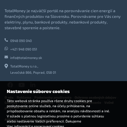
TotalMoney je najväčší portál na porovnávanie cien energií a
finančných produktov na Slovensku. Porovnávame pre Vás ceny
elektriny, plynu, bankové produkty, nebankové produkty,
stavebné sporenie a poistenie.
0948 090 040
+421 948 090 051
info@totalmoney.sk
TotalMoney s.r.o.,
Levočská 866, Poprad, 058 01
Nastavenie súborov cookies
O nás
-
Reklama
-
Podmienky používania
-
Ochrana osobných údajov
-
Táto webová stránka používa rôzne druhy cookies pre
Cookies
-
Nastavenia cookies
-
Finančné sprostredkovanie
-
Voľné
poskytovanie online služieb, na účely prihlásenia, na
pracovné miesta
prispôsobovanie obsahu a reklám, na analýzu návštevnosti a iné.
V súlade s platnou legislatívou prosíme o potvrdenie súhlasu
Affiliate - partnerský program
alebo nastavenie Vašich preferencií. Ďakujeme
Viac informácií o spracovaní cookies