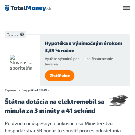
Preskočiť na obsah
Totaltip
Hypotéka s výnimočným úrokom
3,39 % ročne
Využite výhodnú ponuku na financovanie
bývania.
Zistiť viac
Reprezentatívny príklad RPMN
Štátna dotácia na elektromobil sa
minula za 3 minúty a 41 sekúnd
Po dvoch neúspešných pokusoch sa Ministerstvu
hospodárstva SR podarilo spustiť proces odosielania