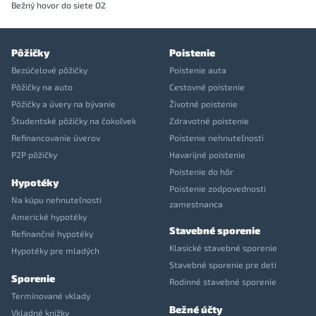
Bežný hovor do siete O2
Pôžičky
Poistenie
Bezúčelové pôžičky
Poistenie auta
Pôžičky na auto
Cestovné poistenie
Pôžičky a úvery na bývanie
Životné poistenie
Študentské pôžičky na čokoľvek
Zdravotné poistenie
Refinancovanie úverov
Poistenie nehnuteľnosti
P2P pôžičky
Havarijné poistenie
Poistenie do hôr
Hypotéky
Poistenie zodpovednosti
Na kúpu nehnuteľnosti
zamestnanca
Americké hypotéky
Stavebné sporenie
Refinančné hypotéky
Klasické stavebné sporenie
Hypotéky pre mladých
Stavebné sporenie pre deti
Sporenie
Rodinné stavebné sporenie
Termínované vklady
Bežné účty
Vkladné knížky