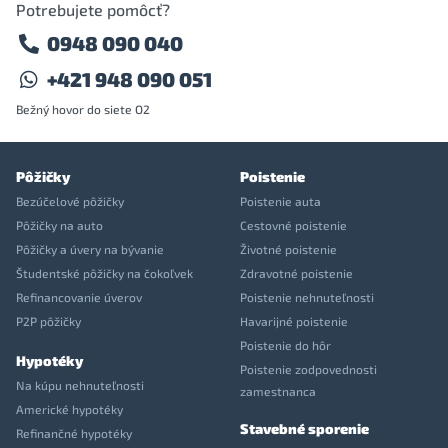
Potrebujete pomôcť?
0948 090 040
+421 948 090 051
Bežný hovor do siete O2
Pôžičky
Poistenie
Bezúčelové pôžičky
Poistenie auta
Pôžičky na auto
Cestovné poistenie
Pôžičky a úvery na bývanie
Životné poistenie
Študentské pôžičky na čokoľvek
Zdravotné poistenie
Refinancovanie úverov
Poistenie nehnuteľnosti
P2P pôžičky
Havarijné poistenie
Poistenie do hôr
Hypotéky
Poistenie zodpovednosti
Na kúpu nehnuteľnosti
zamestnanca
Americké hypotéky
Stavebné sporenie
Refinančné hypotéky