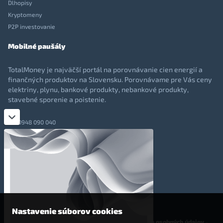
Dlhopisy
Kryptomeny
P2P investovanie
Mobilné paušály
TotalMoney je najväčší portál na porovnávanie cien energií a
finančných produktov na Slovensku. Porovnávame pre Vás ceny
elektriny, plynu, bankové produkty, nebankové produkty,
stavebné sporenie a poistenie.
0948 090 040
+421 948 090 051
info@totalmoney.sk
TotalMoney s.r.o.,
Levočská 866, Poprad, 058 01
Nastavenie súborov cookies
O nás
-
Reklama
-
Podmienky používania
-
Ochrana osobných údajov
-