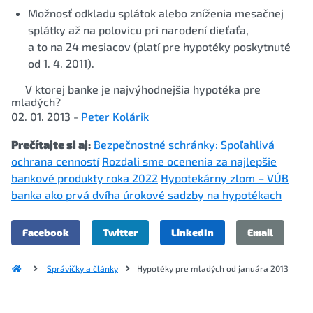
Možnosť odkladu splátok alebo zníženia mesačnej
splátky až na polovicu pri narodení dieťaťa,
a to na 24 mesiacov (platí pre hypotéky poskytnuté
od 1. 4. 2011).
V ktorej banke je najvýhodnejšia
hypotéka pre
mladých
?
02. 01. 2013 -
Peter Kolárik
Prečítajte si aj:
Bezpečnostné schránky: Spoľahlivá
ochrana cenností
Rozdali sme ocenenia za najlepšie
bankové produkty roka 2022
Hypotekárny zlom – VÚB
banka ako prvá dvíha úrokové sadzby na hypotékach
Facebook
Twitter
LinkedIn
Email
Správičky a články
Hypotéky pre mladých od januára 2013