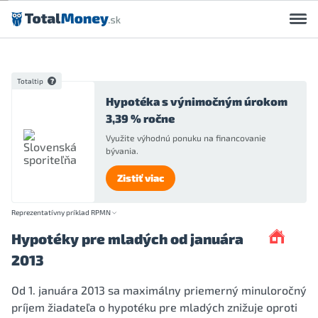
Preskočiť na obsah
Totaltip
Hypotéka s výnimočným úrokom
3,39 % ročne
Využite výhodnú ponuku na financovanie
bývania.
Zistiť viac
Reprezentatívny príklad RPMN
Hypotéky pre mladých od januára
2013
Od 1. januára 2013 sa maximálny priemerný minuloročný
príjem žiadateľa o hypotéku pre mladých znižuje oproti