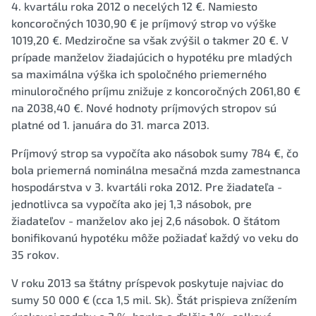
4. kvartálu roka 2012 o necelých 12 €. Namiesto
koncoročných 1030,90 € je príjmový strop vo výške
1019,20 €. Medziročne sa však zvýšil o takmer 20 €. V
prípade manželov žiadajúcich o hypotéku pre mladých
sa maximálna výška ich spoločného priemerného
minuloročného príjmu znižuje z koncoročných 2061,80 €
na 2038,40 €. Nové hodnoty príjmových stropov sú
platné od 1. januára do 31. marca 2013.
Príjmový strop sa vypočíta ako násobok sumy 784 €, čo
bola priemerná nominálna mesačná mzda zamestnanca
hospodárstva v 3. kvartáli roka 2012. Pre žiadateľa -
jednotlivca sa vypočíta ako jej 1,3 násobok, pre
žiadateľov - manželov ako jej 2,6 násobok. O štátom
bonifikovanú hypotéku môže požiadať každý vo veku do
35 rokov.
V roku 2013 sa štátny príspevok poskytuje najviac do
sumy 50 000 € (cca 1,5 mil. Sk). Štát prispieva znížením