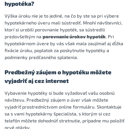
hypotéka?
Výška úroku nie je to jediné, na čo by ste sa pri výbere
hypotekárneho úveru mali sústrediť. Mnohí návštevníci,
ktorí si urobili porovnanie hypoték, sa sústredili
predovšetkým na
porovnanie úrokov hypoték
. Pri
hypotekárnom úvere by vás však mala zaujímať aj dĺžka
fixácie úroku, poplatok za poskytnutie hypotéky a
podmienky predčasného splatenia.
Predbežný záujem o hypotéku môžete
vyjadriť aj cez internet
Vybavenie hypotéky si bude vyžadovať vašu osobnú
návštevu. Predbežný záujem o úver však môžete
vyjadriť prostredníctvom online formuláru. Skontaktuje
sa s vami hypotekárny špecialista, s ktorým si cez
telefón môžete dohodnúť stretnutie, prípadne mu položiť
prvé otázky.