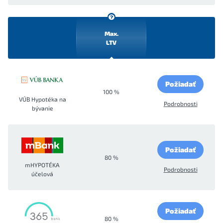
Max.
LTV
Požiadať
100 %
VÚB Hypotéka na
Podrobnosti
bývanie
Požiadať
80 %
mHYPOTÉKA
Podrobnosti
účelová
Požiadať
80 %