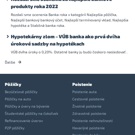
produkty roka 2022
Rozdali sme ocenenia Banka roka v kategórií Najlepšia pôžička,
Najlepší bankový bankový účet, Najlepší termínovaný vklad, Najlepšia
hypotéka a Stabilná banka roka.
Hypotekárny zlom – VÚB banka ako prvá dvíha
úrokové sadzby na hypotékach
VÚB dvíha úroky o 0,20%. Ostatné banky ju budú čoskoro nasledovať .
Ďalšie
Pôžičky
Poistenie
Bezúčelové pôžičky
Poistenie auta
Pôžičky na auto
Cestovné poistenie
Pôžičky a úvery na bývanie
Životné poistenie
Študentské pôžičky na čokoľvek
Zdravotné poistenie
Refinancovanie úverov
Poistenie nehnuteľnosti
P2P pôžičky
Havarijné poistenie