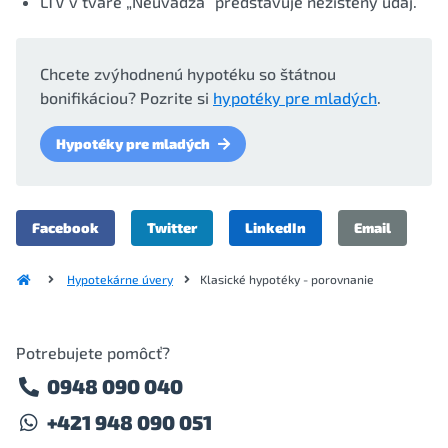
LTV v tvare „Neuvádza“ predstavuje nezistený údaj.
Chcete zvýhodnenú hypotéku so štátnou
bonifikáciou? Pozrite si
hypotéky pre mladých
.
Hypotéky pre mladých
Facebook
Twitter
LinkedIn
Email
Hypotekárne úvery
Klasické hypotéky - porovnanie
Potrebujete pomôcť?
0948 090 040
+421 948 090 051