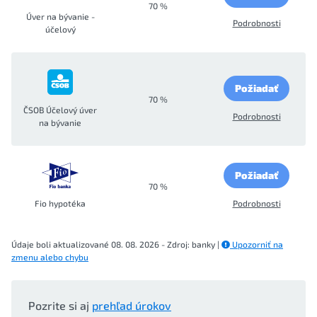
70 %
Úver na bývanie -
Podrobnosti
účelový
Požiadať
70 %
ČSOB Účelový úver
Podrobnosti
na bývanie
Požiadať
70 %
Fio hypotéka
Podrobnosti
Údaje boli aktualizované 08. 08. 2026 - Zdroj: banky |
Upozorniť na
zmenu alebo chybu
Pozrite si aj
prehľad úrokov