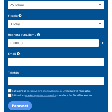
Fixácia
Hodnota bytu/domu
€
Email
Telefón
Súhlasím so
spracúvaním osobných údajov
uvedených vo formulári.
Súhlasím s
marketingovým oslovením
spoločnosťou TotalMoney s.r.o.
Porovnať