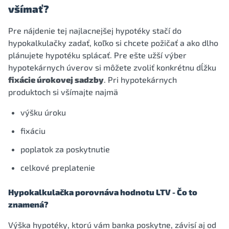
všímať?
Pre nájdenie tej najlacnejšej hypotéky stačí do
hypokalkulačky zadať, koľko si chcete požičať a ako dlho
plánujete hypotéku splácať. Pre ešte užší výber
hypotekárnych úverov si môžete zvoliť konkrétnu dĺžku
fixácie úrokovej sadzby
. Pri hypotekárnych
produktoch si všímajte najmä
výšku úroku
fixáciu
poplatok za poskytnutie
celkové preplatenie
Hypokalkulačka porovnáva hodnotu LTV - Čo to
znamená?
Výška hypotéky, ktorú vám banka poskytne, závisí aj od