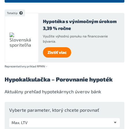
Totaltip
Hypotéka s výnimočným úrokom
3,39 % ročne
Využite výhodnú ponuku na financovanie
bývania.
Zistiť viac
Reprezentatívny príklad RPMN
Hypokalkulačka – Porovnanie hypoték
Aktuálny prehľad hypotekárnych úverov bánk
Vyberte parameter, ktorý chcete porovnať