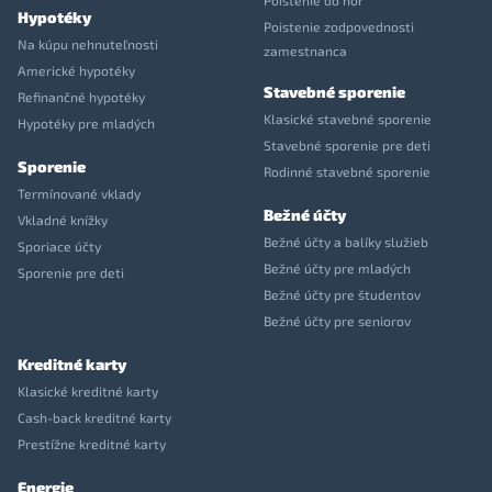
Poistenie do hôr
Hypotéky
Poistenie zodpovednosti
Na kúpu nehnuteľnosti
zamestnanca
Americké hypotéky
Stavebné sporenie
Refinančné hypotéky
Klasické stavebné sporenie
Hypotéky pre mladých
Stavebné sporenie pre deti
Sporenie
Rodinné stavebné sporenie
Termínované vklady
Bežné účty
Vkladné knížky
Bežné účty a balíky služieb
Sporiace účty
Bežné účty pre mladých
Sporenie pre deti
Bežné účty pre študentov
Bežné účty pre seniorov
Kreditné karty
Klasické kreditné karty
Cash-back kreditné karty
Prestížne kreditné karty
Energie