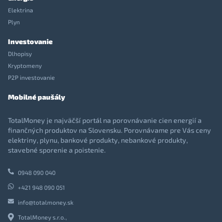
Elektrina
Plyn
Investovanie
Dlhopisy
Kryptomeny
P2P investovanie
Mobilné paušály
TotalMoney je najväčší portál na porovnávanie cien energií a
finančných produktov na Slovensku. Porovnávame pre Vás ceny
elektriny, plynu, bankové produkty, nebankové produkty,
stavebné sporenie a poistenie.
0948 090 040
+421 948 090 051
info@totalmoney.sk
TotalMoney s.r.o.,