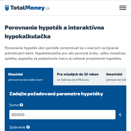
Preskočiť na obsah
Porovnanie hypoték a interaktívna
hypokalkulačka
Porovnanie hypoték vám pomôže zorientovať sa v úveroch na bývanie
jednotlivých bánk. Hypokalkulačka pre vás porovná úroky, výšku mesačnej
splátky, poplatky za poskytnutie úveru aj celkové preplatenie hypotéky.
Klasické
Pre mladých do 35 rokov
Americké
peniaze na byt
alebo dom
so štátnou bonifikáciou
peniaze na čokoľve
Zadajte požadované parametre hypotéky
Suma
€
Splácanie