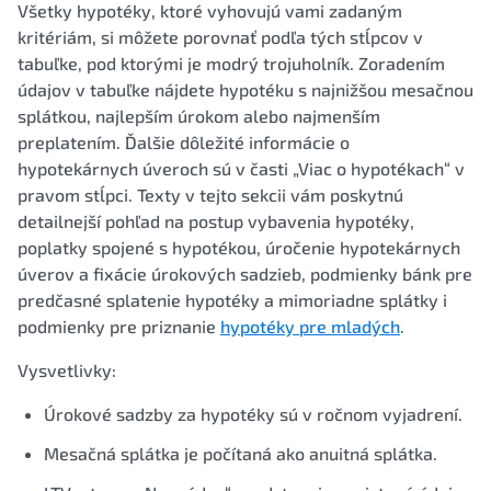
Všetky hypotéky, ktoré vyhovujú vami zadaným
kritériám, si môžete porovnať podľa tých stĺpcov v
tabuľke, pod ktorými je modrý trojuholník. Zoradením
údajov v tabuľke nájdete hypotéku s najnižšou mesačnou
splátkou, najlepším úrokom alebo najmenším
preplatením. Ďalšie dôležité informácie o
hypotekárnych úveroch sú v časti „Viac o hypotékach“ v
pravom stĺpci. Texty v tejto sekcii vám poskytnú
detailnejší pohľad na postup vybavenia hypotéky,
poplatky spojené s hypotékou, úročenie hypotekárnych
úverov a fixácie úrokových sadzieb, podmienky bánk pre
predčasné splatenie hypotéky a mimoriadne splátky i
podmienky pre priznanie
hypotéky pre mladých
.
Vysvetlivky:
Úrokové sadzby za hypotéky sú v ročnom vyjadrení.
Mesačná splátka je počítaná ako anuitná splátka.