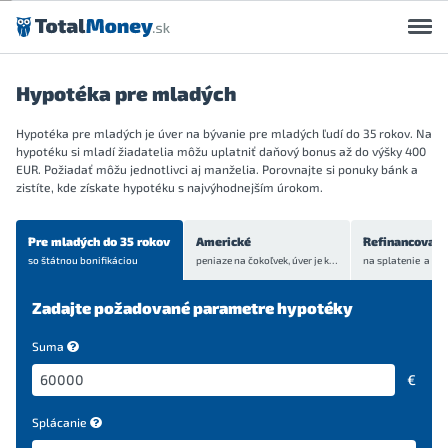
Preskočiť na obsah
Hypotéka pre mladých
Hypotéka pre mladých je úver na bývanie pre mladých ľudí do 35 rokov. Na
hypotéku si mladí žiadatelia môžu uplatniť daňový bonus až do výšky 400
EUR. Požiadať môžu jednotlivci aj manželia. Porovnajte si ponuky bánk a
zistíte, kde získate hypotéku s najvýhodnejším úrokom.
Pre mladých do 35 rokov
Americké
Refinancovani
so štátnou bonifikáciou
peniaze na čokoľvek, úver je
krytý bytom alebo domom
Zadajte požadované parametre hypotéky
Suma
€
Splácanie