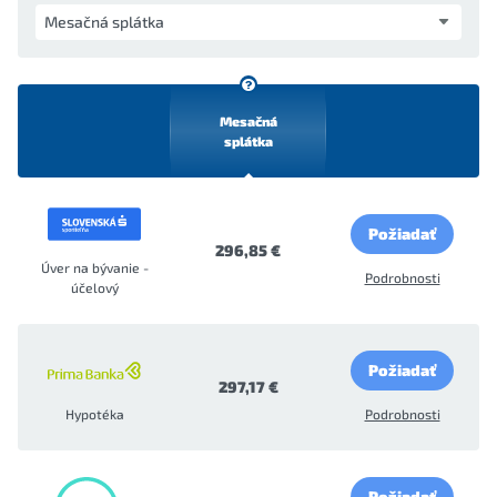
Mesačná
splátka
Požiadať
296,85 €
Úver na bývanie -
Podrobnosti
účelový
Požiadať
297,17 €
Hypotéka
Podrobnosti
Požiadať