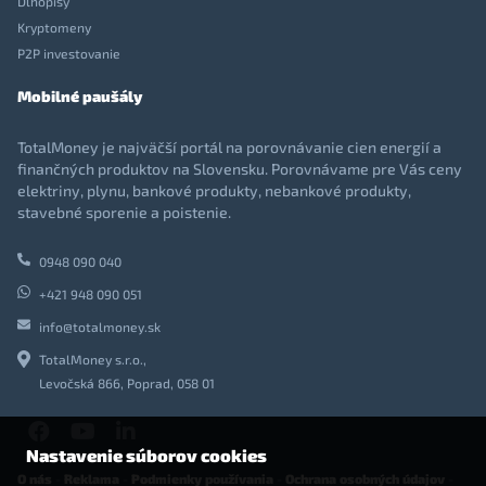
Dlhopisy
Kryptomeny
P2P investovanie
Mobilné paušály
TotalMoney je najväčší portál na porovnávanie cien energií a
finančných produktov na Slovensku. Porovnávame pre Vás ceny
elektriny, plynu, bankové produkty, nebankové produkty,
stavebné sporenie a poistenie.
0948 090 040
+421 948 090 051
info@totalmoney.sk
TotalMoney s.r.o.,
Levočská 866, Poprad, 058 01
Nastavenie súborov cookies
O nás
-
Reklama
-
Podmienky používania
-
Ochrana osobných údajov
-