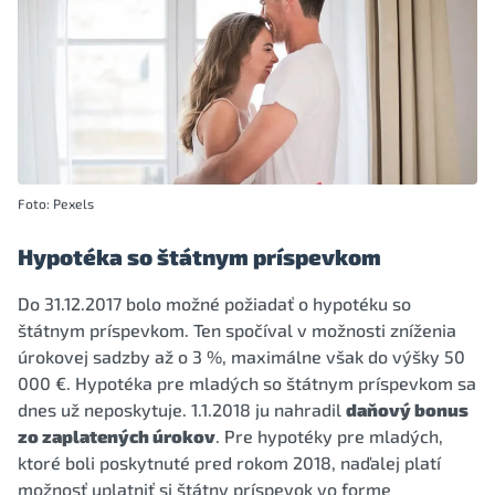
Foto: Pexels
Hypotéka so štátnym príspevkom
Do 31.12.2017 bolo možné požiadať o hypotéku so
štátnym príspevkom. Ten spočíval v možnosti zníženia
úrokovej sadzby až o 3 %, maximálne však do výšky 50
000 €. Hypotéka pre mladých so štátnym príspevkom sa
dnes už neposkytuje. 1.1.2018 ju nahradil
daňový bonus
zo zaplatených úrokov
. Pre hypotéky pre mladých,
ktoré boli poskytnuté pred rokom 2018, naďalej platí
možnosť uplatniť si štátny príspevok vo forme