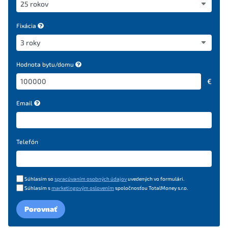
Fixácia
Hodnota bytu/domu
€
Email
Telefón
Súhlasím so
spracúvaním osobných údajov
uvedených vo formulári.
Súhlasím s
marketingovým oslovením
spoločnosťou TotalMoney s.r.o.
Porovnať