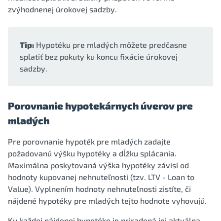
zvýhodnenej úrokovej sadzby.
Tip:
Hypotéku pre mladých môžete predčasne
splatiť bez pokuty ku koncu fixácie úrokovej
sadzby.
Porovnanie hypotekárnych úverov pre
mladých
Pre porovnanie hypoték pre mladých zadajte
požadovanú výšku hypotéky a dĺžku splácania.
Maximálna poskytovaná výška hypotéky závisí od
hodnoty kupovanej nehnuteľnosti (tzv. LTV - Loan to
Value). Vyplnením hodnoty nehnuteľnosti zistíte, či
nájdené hypotéky pre mladých tejto hodnote vyhovujú.
Ku každej nájdenej hypotéke je priradená jej aktuálna