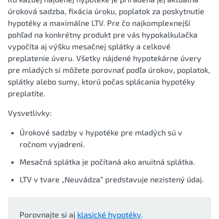
úroková sadzba, fixácia úroku, poplatok za poskytnutie
hypotéky a maximálne LTV. Pre čo najkomplexnejší
pohľad na konkrétny produkt pre vás hypokalkulačka
vypočíta aj výšku mesačnej splátky a celkové
preplatenie úveru. Všetky nájdené hypotekárne úvery
pre mladých si môžete porovnať podľa úrokov, poplatok,
splátky alebo sumy, ktorú počas splácania hypotéky
preplatíte.
Vysvetlivky:
Úrokové sadzby v hypotéke pre mladých sú v
ročnom vyjadrení.
Mesačná splátka je počítaná ako anuitná splátka.
LTV v tvare „Neuvádza“ predstavuje nezistený údaj.
Porovnajte si aj
klasické hypotéky
.