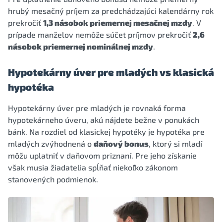
hrubý mesačný príjem za predchádzajúci kalendárny rok
prekročiť
1,3 násobok priemernej mesačnej mzdy
. V
prípade manželov nemôže súčet príjmov prekročiť
2,6
násobok priemernej nominálnej mzdy
.
Hypotekárny úver pre mladých vs klasická
hypotéka
Hypotekárny úver pre mladých je rovnaká forma
hypotekárneho úveru, akú nájdete bežne v ponukách
bánk. Na rozdiel od klasickej hypotéky je hypotéka pre
mladých zvýhodnená o
daňový bonus
, ktorý si mladí
môžu uplatniť v daňovom priznaní. Pre jeho získanie
však musia žiadatelia spĺňať niekoľko zákonom
stanovených podmienok.