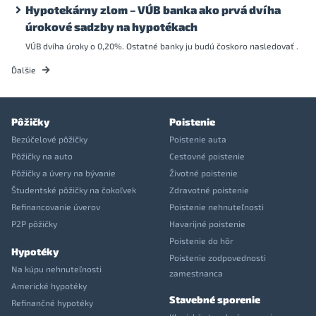
Hypotekárny zlom – VÚB banka ako prvá dvíha
úrokové sadzby na hypotékach
VÚB dvíha úroky o 0,20%. Ostatné banky ju budú čoskoro nasledovať .
Ďalšie
Pôžičky
Poistenie
Bezúčelové pôžičky
Poistenie auta
Pôžičky na auto
Cestovné poistenie
Pôžičky a úvery na bývanie
Životné poistenie
Študentské pôžičky na čokoľvek
Zdravotné poistenie
Refinancovanie úverov
Poistenie nehnuteľnosti
P2P pôžičky
Havarijné poistenie
Poistenie do hôr
Hypotéky
Poistenie zodpovednosti
Na kúpu nehnuteľnosti
zamestnanca
Americké hypotéky
Stavebné sporenie
Refinančné hypotéky