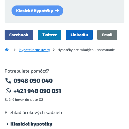
Klasické Hypotéky
Facebook
Twitter
LinkedIn
Email
Hypotekárne úvery
Hypotéky pre mladých - porovnanie
Potrebujete pomôcť?
0948 090 040
+421 948 090 051
Bežný hovor do siete O2
Prehľad úrokových sadzieb
Klasické hypotéky