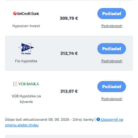
Požiadať
309,79 €
Hypoúver Invest
Podrobnosti
Požiadať
312,74 €
Fio hypotéka
Podrobnosti
Požiadať
313,07 €
VÚB Hypotéka na
Podrobnosti
bývanie
Údaje boli aktualizované 08. 08. 2026 - Zdroj: banky |
Upozorniť na
zmenu alebo chybu