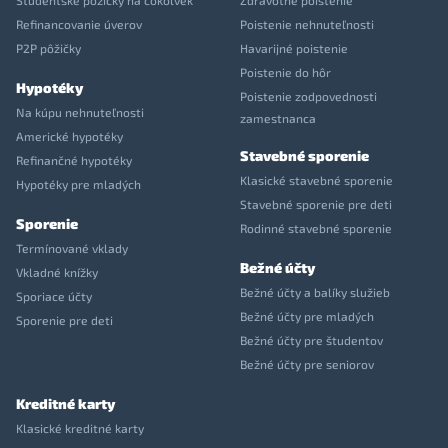
Študentské pôžičky na čokoľvek
Zdravotné poistenie
Refinancovanie úverov
Poistenie nehnuteľnosti
P2P pôžičky
Havarijné poistenie
Poistenie do hôr
Hypotéky
Poistenie zodpovednosti
Na kúpu nehnuteľnosti
zamestnanca
Americké hypotéky
Stavebné sporenie
Refinančné hypotéky
Klasické stavebné sporenie
Hypotéky pre mladých
Stavebné sporenie pre deti
Sporenie
Rodinné stavebné sporenie
Termínované vklady
Bežné účty
Vkladné knížky
Bežné účty a balíky služieb
Sporiace účty
Bežné účty pre mladých
Sporenie pre deti
Bežné účty pre študentov
Bežné účty pre seniorov
Kreditné karty
Klasické kreditné karty