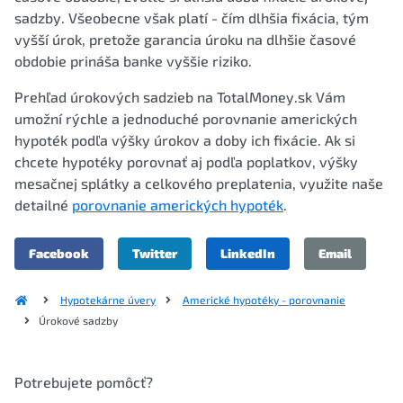
sadzby. Všeobecne však platí - čím dlhšia fixácia, tým
vyšší úrok, pretože garancia úroku na dlhšie časové
obdobie prináša banke vyššie riziko.
Prehľad úrokových sadzieb na TotalMoney.sk Vám
umožní rýchle a jednoduché porovnanie amerických
hypoték podľa výšky úrokov a doby ich fixácie. Ak si
chcete hypotéky porovnať aj podľa poplatkov, výšky
mesačnej splátky a celkového preplatenia, využite naše
detailné
porovnanie amerických hypoték
.
Facebook
Twitter
LinkedIn
Email
Hypotekárne úvery
Americké hypotéky - porovnanie
Úrokové sadzby
Potrebujete pomôcť?