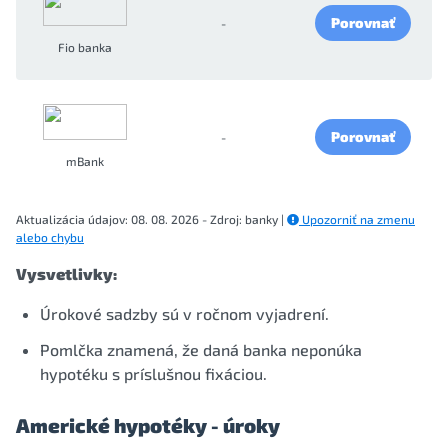
Porovnať
-
Fio banka
Porovnať
-
mBank
Aktualizácia údajov: 08. 08. 2026 - Zdroj: banky |
Upozorniť na zmenu
alebo chybu
Vysvetlivky:
Úrokové sadzby sú v ročnom vyjadrení.
Pomlčka znamená, že daná banka neponúka
hypotéku s príslušnou fixáciou.
Americké hypotéky - úroky