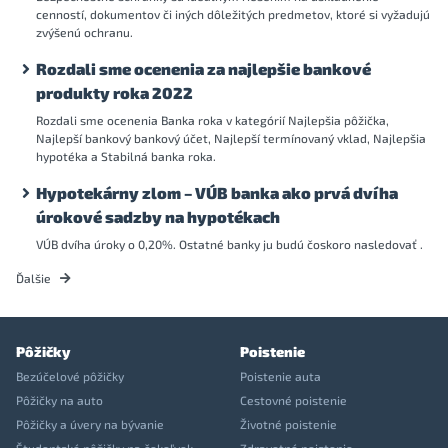
cenností, dokumentov či iných dôležitých predmetov, ktoré si vyžadujú
zvýšenú ochranu.
Rozdali sme ocenenia za najlepšie bankové
produkty roka 2022
Rozdali sme ocenenia Banka roka v kategórií Najlepšia pôžička,
Najlepší bankový bankový účet, Najlepší termínovaný vklad, Najlepšia
hypotéka a Stabilná banka roka.
Hypotekárny zlom – VÚB banka ako prvá dvíha
úrokové sadzby na hypotékach
VÚB dvíha úroky o 0,20%. Ostatné banky ju budú čoskoro nasledovať .
Ďalšie
Pôžičky
Poistenie
Bezúčelové pôžičky
Poistenie auta
Pôžičky na auto
Cestovné poistenie
Pôžičky a úvery na bývanie
Životné poistenie