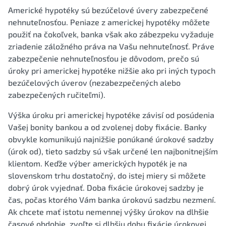
Americké hypotéky sú bezúčelové úvery zabezpečené
nehnuteľnosťou. Peniaze z americkej hypotéky môžete
použiť na čokoľvek, banka však ako zábezpeku vyžaduje
zriadenie záložného práva na Vašu nehnuteľnosť. Práve
zabezpečenie nehnuteľnosťou je dôvodom, prečo sú
úroky pri americkej hypotéke nižšie ako pri iných typoch
bezúčelových úverov (nezabezpečených alebo
zabezpečených ručiteľmi).
Výška úroku pri americkej hypotéke závisí od posúdenia
Vašej bonity bankou a od zvolenej doby fixácie. Banky
obvykle komunikujú najnižšie ponúkané úrokové sadzby
(úrok od), tieto sadzby sú však určené len najbonitnejším
klientom. Keďže výber amerických hypoték je na
slovenskom trhu dostatočný, do istej miery si môžete
dobrý úrok vyjednať. Doba fixácie úrokovej sadzby je
čas, počas ktorého Vám banka úrokovú sadzbu nezmení.
Ak chcete mať istotu nemennej výšky úrokov na dlhšie
časové obdobie, zvoľte si dlhšiu dobu fixácie úrokovej