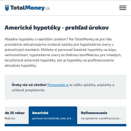
Preskočiť na obsah
Americké hypotéky - prehľad úrokov
Hľadáte hypotéku s najnižším úrokom? Na TotalMoney.sk pre Vás
pravidelne aktualizujeme úrokové sadzby pre hypotekárne úvery v
jednotlivých bankách. Môžete si porovnať klasické hypotéky na kúpu
nehnuteľnosti, hypotekárne úvery so štátnou bonifikáciou pre mladých,
bezúčelové americké hypotéky, ale aj hypotéky na prefinancovanie
aktuálnej hypotéky.
Úroky nie sú všetko!
Porovnajte si
aj výšku splátky, poplatky a
celkové preplatenie.
ch do 35 rokov
Americké
Refinancovanie
onifikáciou
peniaze na čokoľvek, úver je
krytý bytom alebo domom
na splatenie a prefinancovanie
aktuá