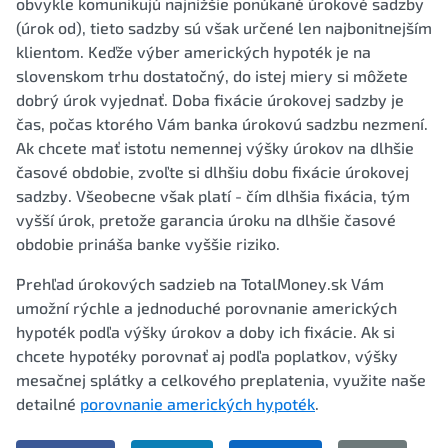
obvykle komunikujú najnižšie ponúkané úrokové sadzby
(úrok od), tieto sadzby sú však určené len najbonitnejším
klientom. Keďže výber amerických hypoték je na
slovenskom trhu dostatočný, do istej miery si môžete
dobrý úrok vyjednať. Doba fixácie úrokovej sadzby je
čas, počas ktorého Vám banka úrokovú sadzbu nezmení.
Ak chcete mať istotu nemennej výšky úrokov na dlhšie
časové obdobie, zvoľte si dlhšiu dobu fixácie úrokovej
sadzby. Všeobecne však platí - čím dlhšia fixácia, tým
vyšší úrok, pretože garancia úroku na dlhšie časové
obdobie prináša banke vyššie riziko.
Prehľad úrokových sadzieb na TotalMoney.sk Vám
umožní rýchle a jednoduché porovnanie amerických
hypoték podľa výšky úrokov a doby ich fixácie. Ak si
chcete hypotéky porovnať aj podľa poplatkov, výšky
mesačnej splátky a celkového preplatenia, využite naše
detailné
porovnanie amerických hypoték
.