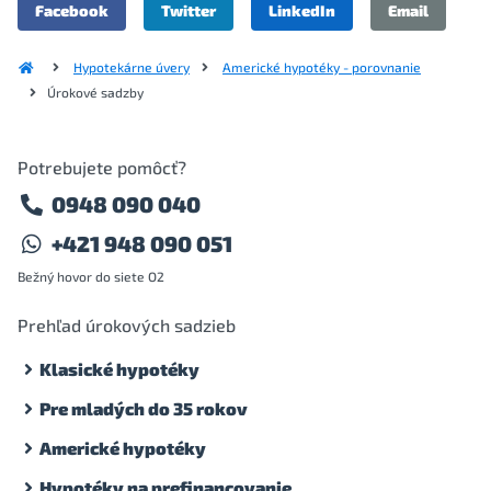
Facebook
Twitter
LinkedIn
Email
Hypotekárne úvery
Americké hypotéky - porovnanie
Úrokové sadzby
Potrebujete pomôcť?
0948 090 040
+421 948 090 051
Bežný hovor do siete O2
Prehľad úrokových sadzieb
Klasické hypotéky
Pre mladých do 35 rokov
Americké hypotéky
Hypotéky na prefinancovanie