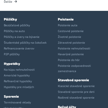
Ďalšie
Pôžičky
Poistenie
Bezúčelové pôžičky
Poistenie auta
Pôžičky na auto
Cestovné poistenie
Pôžičky a úvery na bývanie
Životné poistenie
Študentské pôžičky na čokoľvek
Zdravotné poistenie
Refinancovanie úverov
Poistenie nehnuteľnosti
P2P pôžičky
Havarijné poistenie
Poistenie do hôr
Hypotéky
Poistenie zodpovednosti
Na kúpu nehnuteľnosti
zamestnanca
Americké hypotéky
Stavebné sporenie
Refinančné hypotéky
Klasické stavebné sporenie
Hypotéky pre mladých
Stavebné sporenie pre deti
Sporenie
Rodinné stavebné sporenie
Termínované vklady
Bežné účty