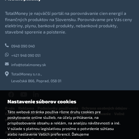
TotalMoney je najväčší portál na porovnávanie cien energií a
finančných produktov na Slovensku. Porovnávame pre Vás ceny
elektriny, plynu, bankové produkty, nebankové produkty,
stavebné sporenie a poistenie.
0948 090 040
+421 948 090 051
info@totalmoney.sk
TotalMoney s.r.o.,
Levočská 866, Poprad, 058 01
Nastavenie súborov cookies
O nás
-
Reklama
-
Podmienky používania
-
Ochrana osobných údajov
-
Táto webová stránka používa rôzne druhy cookies pre
Cookies
-
Nastavenia cookies
-
Finančné sprostredkovanie
-
Voľné
poskytovanie online služieb, na účely prihlásenia, na
pracovné miesta
prispôsobovanie obsahu a reklám, na analýzu návštevnosti a iné.
V súlade s platnou legislatívou prosíme o potvrdenie súhlasu
Affiliate - partnerský program
alebo nastavenie Vašich preferencií. Ďakujeme