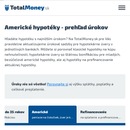
Preskočiť na obsah
Americké hypotéky - prehľad úrokov
Hľadáte hypotéku s najnižším úrokom? Na TotalMoney.sk pre Vás
pravidelne aktualizujeme úrokové sadzby pre hypotekárne úvery v
jednotlivých bankách. Môžete si porovnať klasické hypotéky na kúpu
nehnuteľnosti, hypotekárne úvery so štátnou bonifikáciou pre mladých,
bezúčelové americké hypotéky, ale aj hypotéky na prefinancovanie
aktuálnej hypotéky.
Úroky nie sú všetko!
Porovnajte si
aj výšku splátky, poplatky a
celkové preplatenie.
ch do 35 rokov
Americké
Refinancovanie
onifikáciou
peniaze na čokoľvek, úver je
krytý bytom alebo domom
na splatenie a prefinancovanie
aktuá