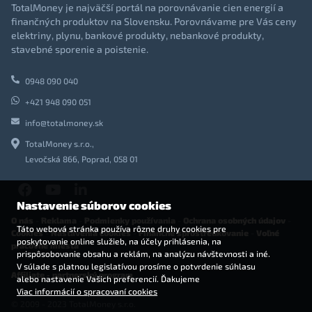
TotalMoney je najväčší portál na porovnávanie cien energií a
finančných produktov na Slovensku. Porovnávame pre Vás ceny
elektriny, plynu, bankové produkty, nebankové produkty,
stavebné sporenie a poistenie.
0948 090 040
+421 948 090 051
info@totalmoney.sk
TotalMoney s.r.o.,
Levočská 866, Poprad, 058 01
Nastavenie súborov cookies
O nás
-
Reklama
-
Podmienky používania
-
Ochrana osobných údajov
-
Táto webová stránka používa rôzne druhy cookies pre
Cookies
-
Nastavenia cookies
-
Finančné sprostredkovanie
-
Voľné
poskytovanie online služieb, na účely prihlásenia, na
pracovné miesta
prispôsobovanie obsahu a reklám, na analýzu návštevnosti a iné.
V súlade s platnou legislatívou prosíme o potvrdenie súhlasu
Affiliate - partnerský program
alebo nastavenie Vašich preferencií. Ďakujeme
Viac informácií o spracovaní cookies
© 2009 - 2023 TotalMoney s.r.o.