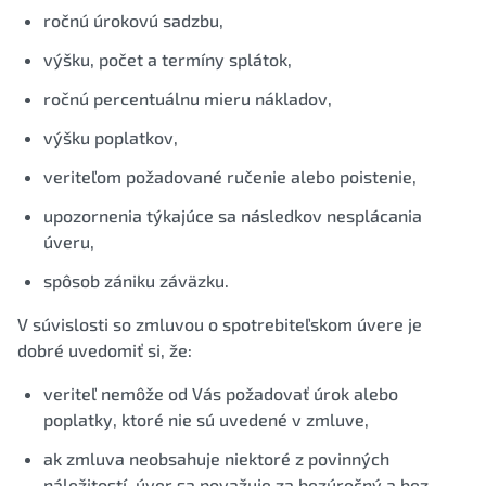
ročnú úrokovú sadzbu,
výšku, počet a termíny splátok,
ročnú percentuálnu mieru nákladov,
výšku poplatkov,
veriteľom požadované ručenie alebo poistenie,
upozornenia týkajúce sa následkov nesplácania
úveru,
spôsob zániku záväzku.
V súvislosti so zmluvou o spotrebiteľskom úvere je
dobré uvedomiť si, že:
veriteľ nemôže od Vás požadovať úrok alebo
poplatky, ktoré nie sú uvedené v zmluve,
ak zmluva neobsahuje niektoré z povinných
náležitostí, úver sa považuje za bezúročný a bez