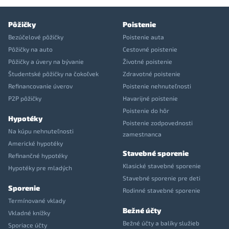
Pôžičky
Poistenie
Bezúčelové pôžičky
Poistenie auta
Pôžičky na auto
Cestovné poistenie
Pôžičky a úvery na bývanie
Životné poistenie
Študentské pôžičky na čokoľvek
Zdravotné poistenie
Refinancovanie úverov
Poistenie nehnuteľnosti
P2P pôžičky
Havarijné poistenie
Poistenie do hôr
Hypotéky
Poistenie zodpovednosti
Na kúpu nehnuteľnosti
zamestnanca
Americké hypotéky
Stavebné sporenie
Refinančné hypotéky
Klasické stavebné sporenie
Hypotéky pre mladých
Stavebné sporenie pre deti
Sporenie
Rodinné stavebné sporenie
Termínované vklady
Bežné účty
Vkladné knížky
Bežné účty a balíky služieb
Sporiace účty