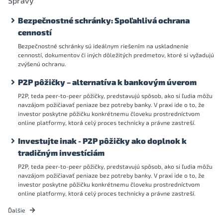
Správy
Bezpečnostné schránky: Spoľahlivá ochrana
cenností
Bezpečnostné schránky sú ideálnym riešením na uskladnenie
cenností, dokumentov či iných dôležitých predmetov, ktoré si vyžadujú
zvýšenú ochranu.
P2P pôžičky – alternatíva k bankovým úverom
P2P, teda peer-to-peer pôžičky, predstavujú spôsob, ako si ľudia môžu
navzájom požičiavať peniaze bez potreby banky. V praxi ide o to, že
investor poskytne pôžičku konkrétnemu človeku prostredníctvom
online platformy, ktorá celý proces technicky a právne zastreší.
Investujte inak - P2P pôžičky ako doplnok k
tradičným investíciám
P2P, teda peer-to-peer pôžičky, predstavujú spôsob, ako si ľudia môžu
navzájom požičiavať peniaze bez potreby banky. V praxi ide o to, že
investor poskytne pôžičku konkrétnemu človeku prostredníctvom
online platformy, ktorá celý proces technicky a právne zastreší.
Ďalšie