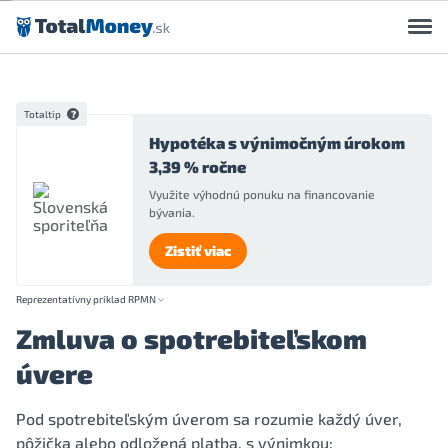
Preskočiť na obsah
Totaltip
Hypotéka s výnimočným úrokom
3,39 % ročne
Využite výhodnú ponuku na financovanie
bývania.
Zistiť viac
Reprezentatívny príklad RPMN
Zmluva o spotrebiteľskom
úvere
Pod spotrebiteľským úverom sa rozumie každý úver,
pôžička alebo odložená platba, s výnimkou: