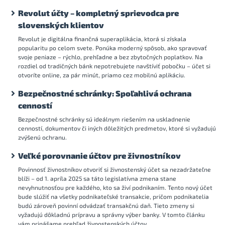
Revolut účty – kompletný sprievodca pre
slovenských klientov
Revolut je digitálna finančná superaplikácia, ktorá si získala
popularitu po celom svete. Ponúka moderný spôsob, ako spravovať
svoje peniaze – rýchlo, prehľadne a bez zbytočných poplatkov. Na
rozdiel od tradičných bánk nepotrebujete navštíviť pobočku – účet si
otvoríte online, za pár minút, priamo cez mobilnú aplikáciu.
Bezpečnostné schránky: Spoľahlivá ochrana
cenností
Bezpečnostné schránky sú ideálnym riešením na uskladnenie
cenností, dokumentov či iných dôležitých predmetov, ktoré si vyžadujú
zvýšenú ochranu.
Veľké porovnanie účtov pre živnostníkov
Povinnosť živnostníkov otvoriť si živnostenský účet sa nezadržateľne
blíži – od 1. apríla 2025 sa táto legislatívna zmena stane
nevyhnutnosťou pre každého, kto sa živí podnikaním. Tento nový účet
bude slúžiť na všetky podnikateľské transakcie, pričom podnikatelia
budú zároveň povinní odvádzať transakčnú daň. Tieto zmeny si
vyžadujú dôkladnú prípravu a správny výber banky. V tomto článku
vám prinášame prehľad živnostenských účtov.