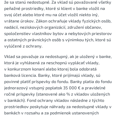
že sa stanú nedostupné. Za vklad sú považované všetky
peňažné prostriedky, ktoré si klient v banke vložil na
svoj účet alebo ktoré mu na účet vložil niekto iný,
vrátane úrokov. Zákon ochraňuje vklady fyzických osôb,
nadácií, neziskových organizácií, združení občanov,
spoločenstiev vlastníkov bytov a nebytových priestorov
a ostatných právnických osôb s výnimkou tých, ktoré sú
vylúčené z ochrany.
Vklad sa považuje za nedostupný, ak je uložený v banke,
ktorá je vyhlásená za neschopnú vyplácať vklady,
v konkurznom konaní alebo ktorej bola odobratá
banková licencia. Banky, ktoré prijímajú vklady, sú
povinné platiť príspevky do fondu. Banky platia do fondu
jednorazový vstupný poplatok 35 000 € a pravidelné
ročné príspevky (stanovené ako % z vkladov uložených
v bankách). Fond ochrany vkladov následne z týchto
prostriedkov poskytuje náhrady za nedostupné vklady v
bankách v rozsahu a za podmienok ustanovených