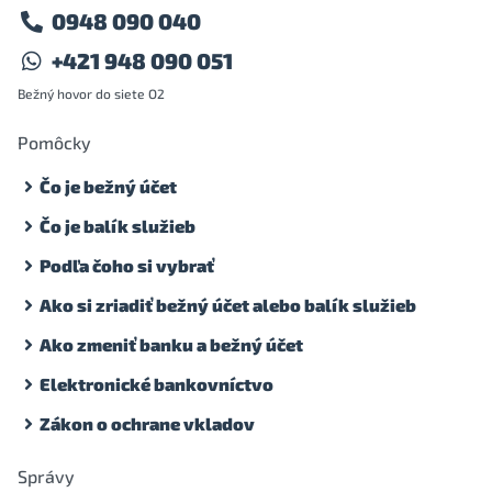
0948 090 040
+421 948 090 051
Bežný hovor do siete O2
Pomôcky
Čo je bežný účet
Čo je balík služieb
Podľa čoho si vybrať
Ako si zriadiť bežný účet alebo balík služieb
Ako zmeniť banku a bežný účet
Elektronické bankovníctvo
Zákon o ochrane vkladov
Správy