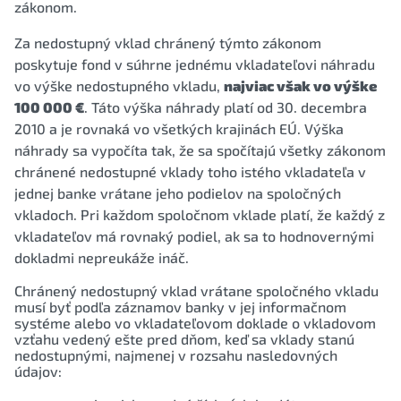
zákonom.
Za nedostupný vklad chránený týmto zákonom
poskytuje fond v súhrne jednému vkladateľovi náhradu
vo výške nedostupného vkladu,
najviac však vo výške
100 000 €
. Táto výška náhrady platí od 30. decembra
2010 a je rovnaká vo všetkých krajinách EÚ. Výška
náhrady sa vypočíta tak, že sa spočítajú všetky zákonom
chránené nedostupné vklady toho istého vkladateľa v
jednej banke vrátane jeho podielov na spoločných
vkladoch. Pri každom spoločnom vklade platí, že každý z
vkladateľov má rovnaký podiel, ak sa to hodnovernými
dokladmi nepreukáže ináč.
Chránený nedostupný vklad vrátane spoločného vkladu
musí byť podľa záznamov banky v jej informačnom
systéme alebo vo vkladateľovom doklade o vkladovom
vzťahu vedený ešte pred dňom, keď sa vklady stanú
nedostupnými, najmenej v rozsahu nasledovných
údajov: