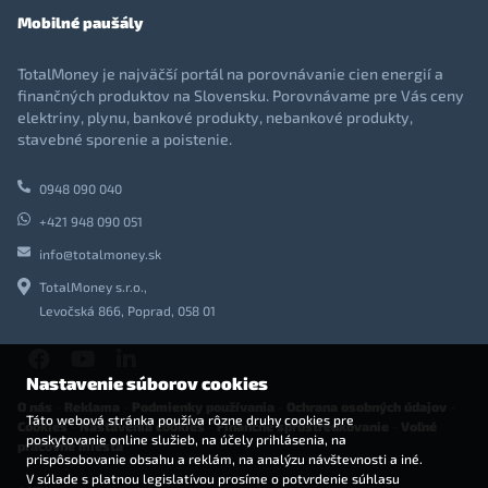
Mobilné paušály
TotalMoney je najväčší portál na porovnávanie cien energií a
finančných produktov na Slovensku. Porovnávame pre Vás ceny
elektriny, plynu, bankové produkty, nebankové produkty,
stavebné sporenie a poistenie.
0948 090 040
+421 948 090 051
info@totalmoney.sk
TotalMoney s.r.o.,
Levočská 866, Poprad, 058 01
Nastavenie súborov cookies
O nás
-
Reklama
-
Podmienky používania
-
Ochrana osobných údajov
-
Táto webová stránka používa rôzne druhy cookies pre
Cookies
-
Nastavenia cookies
-
Finančné sprostredkovanie
-
Voľné
poskytovanie online služieb, na účely prihlásenia, na
pracovné miesta
prispôsobovanie obsahu a reklám, na analýzu návštevnosti a iné.
V súlade s platnou legislatívou prosíme o potvrdenie súhlasu