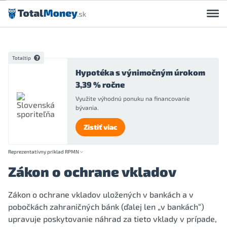
Preskočiť na obsah
Totaltip
Hypotéka s výnimočným úrokom
3,39 % ročne
Využite výhodnú ponuku na financovanie
bývania.
Zistiť viac
Reprezentatívny príklad RPMN
Zákon o ochrane vkladov
Zákon o ochrane vkladov uložených v bankách a v
pobočkách zahraničných bánk (ďalej len „v bankách“)
upravuje poskytovanie náhrad za tieto vklady v prípade,