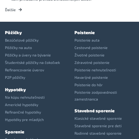
Ďalšie
Pôžičky
Poistenie
Bezúčelové pôžičky
Poistenie auta
Pôžičky na auto
Cestovné poistenie
Pôžičky a úvery na bývanie
Životné poistenie
Študentské pôžičky na čokoľvek
Zdravotné poistenie
Refinancovanie úverov
Poistenie nehnuteľnosti
P2P pôžičky
Havarijné poistenie
Poistenie do hôr
Hypotéky
Poistenie zodpovednosti
Na kúpu nehnuteľnosti
zamestnanca
Americké hypotéky
Stavebné sporenie
Refinančné hypotéky
Klasické stavebné sporenie
Hypotéky pre mladých
Stavebné sporenie pre deti
Sporenie
Rodinné stavebné sporenie