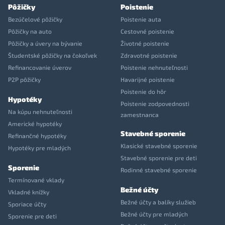
Pôžičky
Poistenie
Bezúčelové pôžičky
Poistenie auta
Pôžičky na auto
Cestovné poistenie
Pôžičky a úvery na bývanie
Životné poistenie
Študentské pôžičky na čokoľvek
Zdravotné poistenie
Refinancovanie úverov
Poistenie nehnuteľnosti
P2P pôžičky
Havarijné poistenie
Poistenie do hôr
Hypotéky
Poistenie zodpovednosti
Na kúpu nehnuteľnosti
zamestnanca
Americké hypotéky
Stavebné sporenie
Refinančné hypotéky
Klasické stavebné sporenie
Hypotéky pre mladých
Stavebné sporenie pre deti
Sporenie
Rodinné stavebné sporenie
Termínované vklady
Bežné účty
Vkladné knížky
Bežné účty a balíky služieb
Sporiace účty
Bežné účty pre mladých
Sporenie pre deti