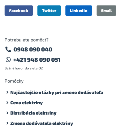
Facebook
Twitter
LinkedIn
Email
Potrebujete pomôcť?
0948 090 040
+421 948 090 051
Bežný hovor do siete O2
Pomôcky
Najčastejšie otázky pri zmene dodávateľa
Cena elektriny
Distribúcia elektriny
Zmena dodávateľa elektriny