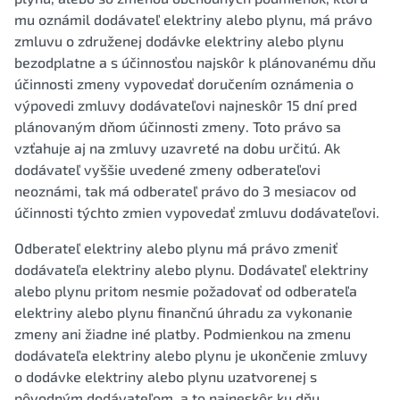
mu oznámil dodávateľ elektriny alebo plynu, má právo
zmluvu o združenej dodávke elektriny alebo plynu
bezodplatne a s účinnosťou najskôr k plánovanému dňu
účinnosti zmeny vypovedať doručením oznámenia o
výpovedi zmluvy dodávateľovi najneskôr 15 dní pred
plánovaným dňom účinnosti zmeny. Toto právo sa
vzťahuje aj na zmluvy uzavreté na dobu určitú. Ak
dodávateľ vyššie uvedené zmeny odberateľovi
neoznámi, tak má odberateľ právo do 3 mesiacov od
účinnosti týchto zmien vypovedať zmluvu dodávateľovi.
Odberateľ elektriny alebo plynu má právo zmeniť
dodávateľa elektriny alebo plynu. Dodávateľ elektriny
alebo plynu pritom nesmie požadovať od odberateľa
elektriny alebo plynu finančnú úhradu za vykonanie
zmeny ani žiadne iné platby. Podmienkou na zmenu
dodávateľa elektriny alebo plynu je ukončenie zmluvy
o dodávke elektriny alebo plynu uzatvorenej s
pôvodným dodávateľom, a to najneskôr ku dňu