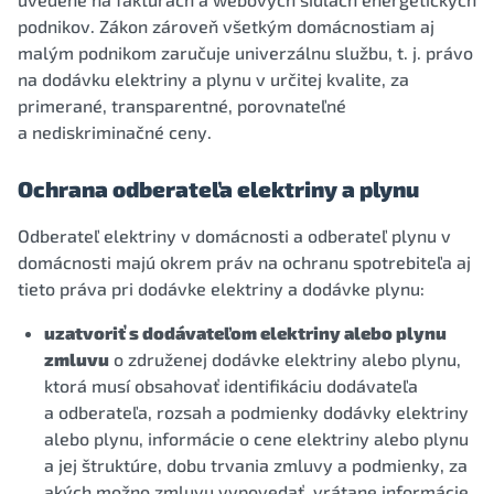
podnikov. Zákon zároveň všetkým domácnostiam aj
malým podnikom zaručuje univerzálnu službu, t. j. právo
na dodávku elektriny a plynu v určitej kvalite, za
primerané, transparentné, porovnateľné
a nediskriminačné ceny.
Ochrana odberateľa elektriny a plynu
Odberateľ elektriny v domácnosti a odberateľ plynu v
domácnosti majú okrem práv na ochranu spotrebiteľa aj
tieto práva pri dodávke elektriny a dodávke plynu:
uzatvoriť s dodávateľom elektriny alebo plynu
zmluvu
o združenej dodávke elektriny alebo plynu,
ktorá musí obsahovať identifikáciu dodávateľa
a odberateľa, rozsah a podmienky dodávky elektriny
alebo plynu, informácie o cene elektriny alebo plynu
a jej štruktúre, dobu trvania zmluvy a podmienky, za
akých možno zmluvu vypovedať, vrátane informácie