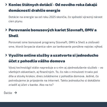
Koniec štátnych dotácií - Od nového roka čakajú
domácnosti drahšie energie
Dotácie na energie sa od roku 2025 skončia, čo spôsobí výrazný nárast
cien plynu.
Porovnanie bonusových kariet Slovnaft, OMV a
Shell
Porovnali sme bonusové programy Slovnaft, OMV a Shell a zisťovali
sme, ktorá čerpacia stanica vám za tankovanie ponúkne najviac výhod.
Využite online služby a uzatvorte si jednoducho
účet z pohodlia vášho domova
Vývoj technológií stále napreduje a s ním aj zjednodušenie služieb – vo
všetkých oblastiach, aj finančných. To, čo nás v minulosti trvalo pol
dňa a stovky krokov, dnes zvládneme z pohodlia domova. Jediné, čo
potrebujeme je pripojenie na internet. Takto jednoducho si dokážete
zriadiť aj účet v banke. Ako na to?
Ďalšie