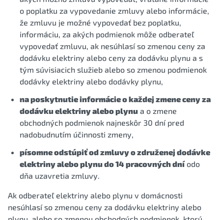
o poplatku za vypovedanie zmluvy alebo informácie,
že zmluvu je možné vypovedať bez poplatku,
informáciu, za akých podmienok môže odberateľ
vypovedať zmluvu, ak nesúhlasí so zmenou ceny za
dodávku elektriny alebo ceny za dodávku plynu a s
tým súvisiacich služieb alebo so zmenou podmienok
dodávky elektriny alebo dodávky plynu,
na poskytnutie informácie o každej zmene ceny za
dodávku elektriny alebo plynu
a o zmene
obchodných podmienok najneskôr 30 dní pred
nadobudnutím účinnosti zmeny,
písomne odstúpiť od zmluvy o združenej dodávke
elektriny alebo plynu do 14 pracovných dní
odo
dňa uzavretia zmluvy.
Ak odberateľ elektriny alebo plynu v domácnosti
nesúhlasí so zmenou ceny za dodávku elektriny alebo
plynu, alebo so zmenou obchodných podmienok, ktorú