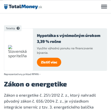
Preskočiť na obsah
Totaltip
Hypotéka s výnimočným úrokom
3,39 % ročne
Využite výhodnú ponuku na financovanie
bývania.
Zistiť viac
Reprezentatívny príklad RPMN
Zákon o energetike
Zákon o energetike č. 251/2012 Z. z., ktorý nahradil
pôvodný zákon č. 656/2004 Z. z., je výsledkom
integrácie smerníc z tzv. 3. energetického balíčka