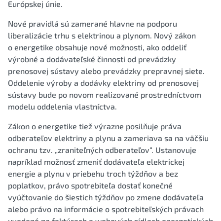
Európskej únie.
Nové pravidlá sú zamerané hlavne na podporu
liberalizácie trhu s elektrinou a plynom. Nový zákon
o energetike obsahuje nové možnosti, ako oddeliť
výrobné a dodávateľské činnosti od prevádzky
prenosovej sústavy alebo prevádzky prepravnej siete.
Oddelenie výroby a dodávky elektriny od prenosovej
sústavy bude po novom realizované prostredníctvom
modelu oddelenia vlastníctva.
Zákon o energetike tiež výrazne posilňuje práva
odberateľov elektriny a plynu a zameriava sa na väčšiu
ochranu tzv. „zraniteľných odberateľov“. Ustanovuje
napríklad možnosť zmeniť dodávateľa elektrickej
energie a plynu v priebehu troch týždňov a bez
poplatkov, právo spotrebiteľa dostať konečné
vyúčtovanie do šiestich týždňov po zmene dodávateľa
alebo právo na informácie o spotrebiteľských právach
uvedené na faktúrach a webových sídlach energetických