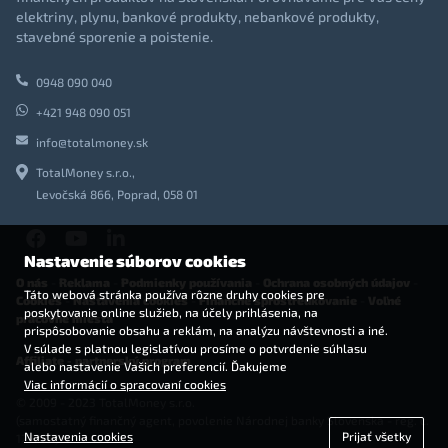
elektriny, plynu, bankové produkty, nebankové produkty,
stavebné sporenie a poistenie.
0948 090 040
+421 948 090 051
info@totalmoney.sk
TotalMoney s.r.o.,
Levočská 866, Poprad, 058 01
Nastavenie súborov cookies
O nás
-
Reklama
-
Podmienky používania
-
Ochrana osobných údajov
-
Táto webová stránka používa rôzne druhy cookies pre
Cookies
-
Nastavenia cookies
-
Finančné sprostredkovanie
-
Voľné
poskytovanie online služieb, na účely prihlásenia, na
pracovné miesta
prispôsobovanie obsahu a reklám, na analýzu návštevnosti a iné.
V súlade s platnou legislatívou prosíme o potvrdenie súhlasu
Affiliate - partnerský program
alebo nastavenie Vašich preferencií. Ďakujeme
Viac informácií o spracovaní cookies
© 2009 - 2023 TotalMoney s.r.o.
(samostatný finančný agent, povolenie Národnej banky Slovenska - reg. č.
Nastavenia cookies
Prijať všetky
127292)