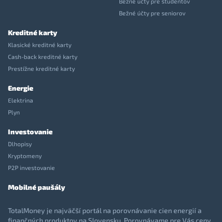
Bežné účty pre študentov
Bežné účty pre seniorov
Kreditné karty
Klasické kreditné karty
Cash-back kreditné karty
Prestížne kreditné karty
Energie
Elektrina
Plyn
Investovanie
Dlhopisy
Kryptomeny
P2P investovanie
Mobilné paušály
TotalMoney je najväčší portál na porovnávanie cien energií a
finančných produktov na Slovensku. Porovnávame pre Vás ceny