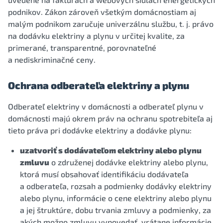
podnikov. Zákon zároveň všetkým domácnostiam aj
malým podnikom zaručuje univerzálnu službu, t. j. právo
na dodávku elektriny a plynu v určitej kvalite, za
primerané, transparentné, porovnateľné
a nediskriminačné ceny.
Ochrana odberateľa elektriny a plynu
Odberateľ elektriny v domácnosti a odberateľ plynu v
domácnosti majú okrem práv na ochranu spotrebiteľa aj
tieto práva pri dodávke elektriny a dodávke plynu:
uzatvoriť s dodávateľom elektriny alebo plynu
zmluvu
o združenej dodávke elektriny alebo plynu,
ktorá musí obsahovať identifikáciu dodávateľa
a odberateľa, rozsah a podmienky dodávky elektriny
alebo plynu, informácie o cene elektriny alebo plynu
a jej štruktúre, dobu trvania zmluvy a podmienky, za
akých možno zmluvu vypovedať, vrátane informácie