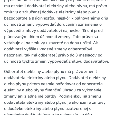
mu oznámil dodávateľ elektriny alebo plynu, má právo
zmluvu o združenej dodávke elektriny alebo plynu
bezodplatne a s účinnosťou najskôr k plánovanému dňu
účinnosti zmeny vypovedať doručením oznámenia o
výpovedi zmluvy dodávateľovi najneskôr 15 dní pred
plánovaným dňom účinnosti zmeny. Toto právo sa
vzťahuje aj na zmluvy uzavreté na dobu určitú. Ak
dodávateľ vyššie uvedené zmeny odberateľovi
neoznámi, tak má odberateľ právo do 3 mesiacov od
účinnosti týchto zmien vypovedať zmluvu dodávateľovi.
Odberateľ elektriny alebo plynu má právo zmeniť
dodávateľa elektriny alebo plynu. Dodávateľ elektriny
alebo plynu pritom nesmie požadovať od odberateľa
elektriny alebo plynu finančnú úhradu za vykonanie
zmeny ani žiadne iné platby. Podmienkou na zmenu
dodávateľa elektriny alebo plynu je ukončenie zmluvy
o dodávke elektriny alebo plynu uzatvorenej s
pôvodným dodávateľom, a to najneskôr ku dňu