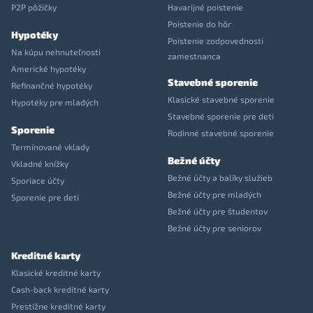
P2P pôžičky
Havarijné poistenie
Poistenie do hôr
Hypotéky
Poistenie zodpovednosti
Na kúpu nehnuteľnosti
zamestnanca
Americké hypotéky
Stavebné sporenie
Refinančné hypotéky
Klasické stavebné sporenie
Hypotéky pre mladých
Stavebné sporenie pre deti
Sporenie
Rodinné stavebné sporenie
Termínované vklady
Bežné účty
Vkladné knížky
Bežné účty a balíky služieb
Sporiace účty
Bežné účty pre mladých
Sporenie pre deti
Bežné účty pre študentov
Bežné účty pre seniorov
Kreditné karty
Klasické kreditné karty
Cash-back kreditné karty
Prestížne kreditné karty