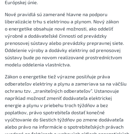
Európskej únie.
Nové pravidlá sú zamerané hlavne na podporu
liberalizácie trhu s elektrinou a plynom. Nový zákon
o energetike obsahuje nové možnosti, ako oddeliť
výrobné a dodávateľské činnosti od prevádzky
prenosovej sústavy alebo prevádzky prepravnej siete.
Oddelenie výroby a dodávky elektriny od prenosovej
sústavy bude po novom realizované prostredníctvom
modelu oddelenia vlastníctva.
Zákon o energetike tiež výrazne posilňuje práva
odberateľov elektriny a plynu a zameriava sa na väčšiu
ochranu tzv. „zraniteľných odberateľov“. Ustanovuje
napríklad možnosť zmeniť dodávateľa elektrickej
energie a plynu v priebehu troch týždňov a bez
poplatkov, právo spotrebiteľa dostať konečné
vyúčtovanie do šiestich týždňov po zmene dodávateľa
alebo právo na informácie o spotrebiteľských právach
uvedené na faktúrach a webových sídlach energetických