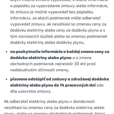
o poplatku za vypovedanie zmluvy alebo informácie,
že zmluvu je možné vypovedať bez poplatku,
informáciu, za akých podmienok môže odberateľ
vypovedať zmluvu, ak nesúhlasí so zmenou ceny za
dodávku elektriny alebo ceny za dodávku plynu a s
tým súvisiacich služieb alebo so zmenou podmienok
dodávky elektriny alebo dodávky plynu,
na poskytnutie informácie o každej zmene ceny za
dodávku elektriny alebo plynu
a o zmene
obchodných podmienok najneskôr 30 dní pred
nadobudnutím účinnosti zmeny,
písomne odstúpiť od zmluvy o združenej dodávke
elektriny alebo plynu do 14 pracovných dní
odo
dňa uzavretia zmluvy.
Ak odberateľ elektriny alebo plynu v domácnosti
nesúhlasí so zmenou ceny za dodávku elektriny alebo
plynu, alebo so zmenou obchodných podmienok, ktorú