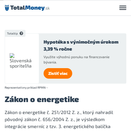
Preskočiť na obsah
Totaltip
Hypotéka s výnimočným úrokom
3,39 % ročne
Využite výhodnú ponuku na financovanie
bývania.
Zistiť viac
Reprezentatívny príklad RPMN
Zákon o energetike
Zákon o energetike č. 251/2012 Z. z., ktorý nahradil
pôvodný zákon č. 656/2004 Z. z., je výsledkom
integrácie smerníc z tzv. 3. energetického balíčka