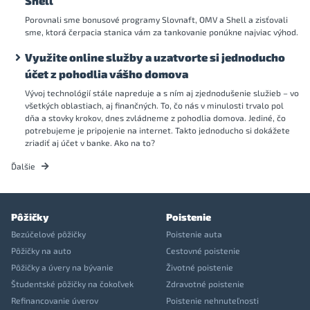
Shell
Porovnali sme bonusové programy Slovnaft, OMV a Shell a zisťovali
sme, ktorá čerpacia stanica vám za tankovanie ponúkne najviac výhod.
Využite online služby a uzatvorte si jednoducho
účet z pohodlia vášho domova
Vývoj technológií stále napreduje a s ním aj zjednodušenie služieb – vo
všetkých oblastiach, aj finančných. To, čo nás v minulosti trvalo pol
dňa a stovky krokov, dnes zvládneme z pohodlia domova. Jediné, čo
potrebujeme je pripojenie na internet. Takto jednoducho si dokážete
zriadiť aj účet v banke. Ako na to?
Ďalšie
Pôžičky
Poistenie
Bezúčelové pôžičky
Poistenie auta
Pôžičky na auto
Cestovné poistenie
Pôžičky a úvery na bývanie
Životné poistenie
Študentské pôžičky na čokoľvek
Zdravotné poistenie
Refinancovanie úverov
Poistenie nehnuteľnosti