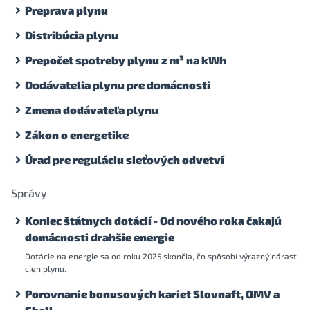
Preprava plynu
Distribúcia plynu
Prepočet spotreby plynu z m³ na kWh
Dodávatelia plynu pre domácnosti
Zmena dodávateľa plynu
Zákon o energetike
Úrad pre reguláciu sieťových odvetví
Správy
Koniec štátnych dotácií - Od nového roka čakajú
domácnosti drahšie energie
Dotácie na energie sa od roku 2025 skončia, čo spôsobí výrazný nárast
cien plynu.
Porovnanie bonusových kariet Slovnaft, OMV a