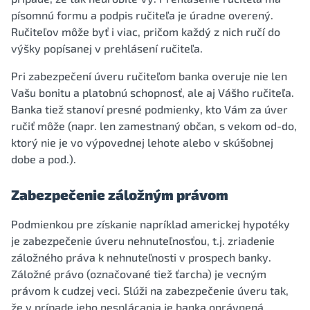
písomnú formu a podpis ručiteľa je úradne overený.
Ručiteľov môže byť i viac, pričom každý z nich ručí do
výšky popísanej v prehlásení ručiteľa.
Pri zabezpečení úveru ručiteľom banka overuje nie len
Vašu bonitu a platobnú schopnosť, ale aj Vášho ručiteľa.
Banka tiež stanoví presné podmienky, kto Vám za úver
ručiť môže (napr. len zamestnaný občan, s vekom od-do,
ktorý nie je vo výpovednej lehote alebo v skúšobnej
dobe a pod.).
Zabezpečenie záložným právom
Podmienkou pre získanie napríklad americkej hypotéky
je zabezpečenie úveru nehnuteľnosťou, t.j. zriadenie
záložného práva k nehnuteľnosti v prospech banky.
Záložné právo (označované tiež ťarcha) je vecným
právom k cudzej veci. Slúži na zabezpečenie úveru tak,
že v prípade jeho nesplácania je banka oprávnená