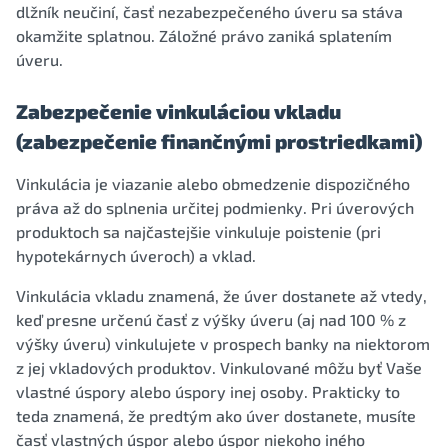
dlžník neučiní, časť nezabezpečeného úveru sa stáva
okamžite splatnou. Záložné právo zaniká splatením
úveru.
Zabezpečenie vinkuláciou vkladu
(zabezpečenie finančnými prostriedkami)
Vinkulácia je viazanie alebo obmedzenie dispozičného
práva až do splnenia určitej podmienky. Pri úverových
produktoch sa najčastejšie vinkuluje poistenie (pri
hypotekárnych úveroch) a vklad.
Vinkulácia vkladu znamená, že úver dostanete až vtedy,
keď presne určenú časť z výšky úveru (aj nad 100 % z
výšky úveru) vinkulujete v prospech banky na niektorom
z jej vkladových produktov. Vinkulované môžu byť Vaše
vlastné úspory alebo úspory inej osoby. Prakticky to
teda znamená, že predtým ako úver dostanete, musíte
časť vlastných úspor alebo úspor niekoho iného