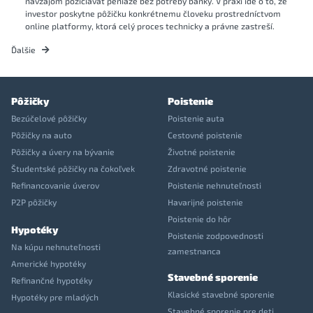
navzájom požičiavať peniaze bez potreby banky. V praxi ide o to, že
investor poskytne pôžičku konkrétnemu človeku prostredníctvom
online platformy, ktorá celý proces technicky a právne zastreší.
Ďalšie
Pôžičky
Poistenie
Bezúčelové pôžičky
Poistenie auta
Pôžičky na auto
Cestovné poistenie
Pôžičky a úvery na bývanie
Životné poistenie
Študentské pôžičky na čokoľvek
Zdravotné poistenie
Refinancovanie úverov
Poistenie nehnuteľnosti
P2P pôžičky
Havarijné poistenie
Poistenie do hôr
Hypotéky
Poistenie zodpovednosti
Na kúpu nehnuteľnosti
zamestnanca
Americké hypotéky
Stavebné sporenie
Refinančné hypotéky
Klasické stavebné sporenie
Hypotéky pre mladých
Stavebné sporenie pre deti