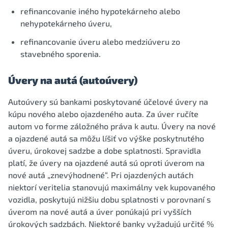
refinancovanie iného hypotekárneho alebo
nehypotekárneho úveru,
refinancovanie úveru alebo medziúveru zo
stavebného sporenia.
Úvery na autá (autoúvery)
Autoúvery sú bankami poskytované účelové úvery na
kúpu nového alebo ojazdeného auta. Za úver ručíte
autom vo forme záložného práva k autu. Úvery na nové
a ojazdené autá sa môžu líšiť vo výške poskytnutého
úveru, úrokovej sadzbe a dobe splatnosti. Spravidla
platí, že úvery na ojazdené autá sú oproti úverom na
nové autá „znevýhodnené“. Pri ojazdených autách
niektorí veritelia stanovujú maximálny vek kupovaného
vozidla, poskytujú nižšiu dobu splatnosti v porovnaní s
úverom na nové autá a úver ponúkajú pri vyšších
úrokových sadzbách. Niektoré banky vyžadujú určité %