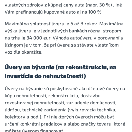
vlastných zdrojov z kúpnej ceny auta (napr. 30 %) , iné
Vám prefinancujú kupované auto aj na 100 %.
Maximálna splatnosť úveru je 6 až 8 rokov. Maximálna
výška úveru je v jednotlivých bankách rôzna, stropom
na trhu je 34 000 eur. Výhoda autoúveru v porovnaní s
lízingom je v tom, že pri úvere sa stávate vlastníkom
vozidla okamžite.
Úvery na bývanie (na rekonštrukciu, na
investície do nehnuteľností)
Úvery na bývanie sú poskytované ako účelové úvery na
kúpu nehnuteľnosti, rekonštrukciu, dostavbu
rozostavanej nehnuteľnosti, zariadenie domácnosti,
údržbu, technické zariadenia (vykurovacia technika,
kolektory a pod.). Pri niektorých úveroch môžu byť
určení konkrétni predajcovia alebo značky tovaru, ktoré
môžete úverom financovať.