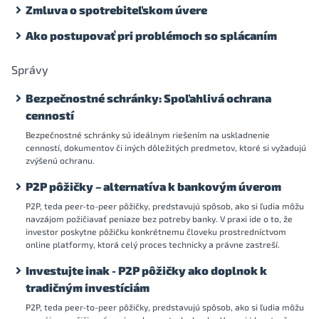
Zmluva o spotrebiteľskom úvere
Ako postupovať pri problémoch so splácaním
Správy
Bezpečnostné schránky: Spoľahlivá ochrana
cenností
Bezpečnostné schránky sú ideálnym riešením na uskladnenie
cenností, dokumentov či iných dôležitých predmetov, ktoré si vyžadujú
zvýšenú ochranu.
P2P pôžičky – alternatíva k bankovým úverom
P2P, teda peer-to-peer pôžičky, predstavujú spôsob, ako si ľudia môžu
navzájom požičiavať peniaze bez potreby banky. V praxi ide o to, že
investor poskytne pôžičku konkrétnemu človeku prostredníctvom
online platformy, ktorá celý proces technicky a právne zastreší.
Investujte inak - P2P pôžičky ako doplnok k
tradičným investíciám
P2P, teda peer-to-peer pôžičky, predstavujú spôsob, ako si ľudia môžu