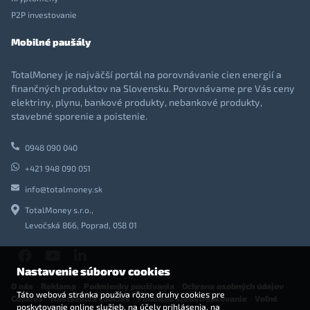
P2P investovanie
Mobilné paušály
TotalMoney je najväčší portál na porovnávanie cien energií a
finančných produktov na Slovensku. Porovnávame pre Vás ceny
elektriny, plynu, bankové produkty, nebankové produkty,
stavebné sporenie a poistenie.
0948 090 040
+421 948 090 051
info@totalmoney.sk
TotalMoney s.r.o.,
Levočská 866, Poprad, 058 01
Nastavenie súborov cookies
O nás
-
Reklama
-
Podmienky používania
-
Ochrana osobných údajov
-
Táto webová stránka používa rôzne druhy cookies pre
Cookies
-
Nastavenia cookies
-
Finančné sprostredkovanie
-
Voľné
poskytovanie online služieb, na účely prihlásenia, na