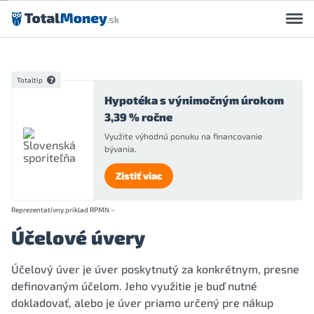
Preskočiť na obsah
Totaltip
Hypotéka s výnimočným úrokom
3,39 % ročne
Využite výhodnú ponuku na financovanie
bývania.
Zistiť viac
Reprezentatívny príklad RPMN
Účelové úvery
Účelový úver je úver poskytnutý za konkrétnym, presne
definovaným účelom. Jeho využitie je buď nutné
dokladovať, alebo je úver priamo určený pre nákup