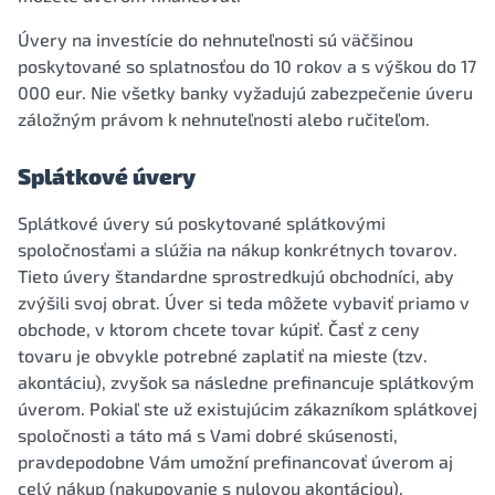
Úvery na investície do nehnuteľnosti sú väčšinou
poskytované so splatnosťou do 10 rokov a s výškou do 17
000 eur. Nie všetky banky vyžadujú zabezpečenie úveru
záložným právom k nehnuteľnosti alebo ručiteľom.
Splátkové úvery
Splátkové úvery sú poskytované splátkovými
spoločnosťami a slúžia na nákup konkrétnych tovarov.
Tieto úvery štandardne sprostredkujú obchodníci, aby
zvýšili svoj obrat. Úver si teda môžete vybaviť priamo v
obchode, v ktorom chcete tovar kúpiť. Časť z ceny
tovaru je obvykle potrebné zaplatiť na mieste (tzv.
akontáciu), zvyšok sa následne prefinancuje splátkovým
úverom. Pokiaľ ste už existujúcim zákazníkom splátkovej
spoločnosti a táto má s Vami dobré skúsenosti,
pravdepodobne Vám umožní prefinancovať úverom aj
celý nákup (nakupovanie s nulovou akontáciou).