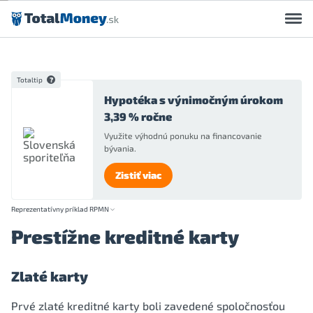
Preskočiť na obsah
Totaltip
Hypotéka s výnimočným úrokom
3,39 % ročne
Využite výhodnú ponuku na financovanie
bývania.
Zistiť viac
Reprezentatívny príklad RPMN
Prestížne kreditné karty
Zlaté karty
Prvé zlaté kreditné karty boli zavedené spoločnosťou