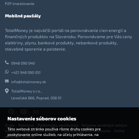
P2P investovanie
Mobilné paušály
TotalMoney je najväčší portál na porovnávanie cien energií a
finančných produktov na Slovensku. Porovnávame pre Vás ceny
elektriny, plynu, bankové produkty, nebankové produkty,
stavebné sporenie a poistenie.
0948 090 040
+421 948 090 051
info@totalmoney.sk
TotalMoney s.r.o.,
Levočská 866, Poprad, 058 01
Nastavenie súborov cookies
O nás
-
Reklama
-
Podmienky používania
-
Ochrana osobných údajov
-
Táto webová stránka používa rôzne druhy cookies pre
Cookies
-
Nastavenia cookies
-
Finančné sprostredkovanie
-
Voľné
poskytovanie online služieb, na účely prihlásenia, na
pracovné miesta