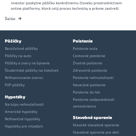
investor poskytne pôžičku konkrétnemu človeku prostredníctvom
online platformy, ktorá celý proces technicky a právne zastreší.
Ďalšie
Pôžičky
Poistenie
Bezúčelové pôžičky
Poistenie auta
Pôžičky na auto
Cestovné poistenie
Pôžičky a úvery na bývanie
Životné poistenie
Študentské pôžičky na čokoľvek
Zdravotné poistenie
Refinancovanie úverov
Poistenie nehnuteľnosti
P2P pôžičky
Havarijné poistenie
Poistenie do hôr
Hypotéky
Poistenie zodpovednosti
Na kúpu nehnuteľnosti
zamestnanca
Americké hypotéky
Stavebné sporenie
Refinančné hypotéky
Klasické stavebné sporenie
Hypotéky pre mladých
Stavebné sporenie pre deti