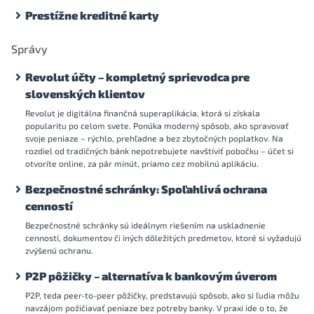
Prestížne kreditné karty
Správy
Revolut účty – kompletný sprievodca pre
slovenských klientov
Revolut je digitálna finančná superaplikácia, ktorá si získala
popularitu po celom svete. Ponúka moderný spôsob, ako spravovať
svoje peniaze – rýchlo, prehľadne a bez zbytočných poplatkov. Na
rozdiel od tradičných bánk nepotrebujete navštíviť pobočku – účet si
otvoríte online, za pár minút, priamo cez mobilnú aplikáciu.
Bezpečnostné schránky: Spoľahlivá ochrana
cenností
Bezpečnostné schránky sú ideálnym riešením na uskladnenie
cenností, dokumentov či iných dôležitých predmetov, ktoré si vyžadujú
zvýšenú ochranu.
P2P pôžičky – alternatíva k bankovým úverom
P2P, teda peer-to-peer pôžičky, predstavujú spôsob, ako si ľudia môžu
navzájom požičiavať peniaze bez potreby banky. V praxi ide o to, že