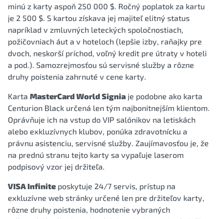
minú z karty aspoň 250 000 $. Ročný poplatok za kartu
je 2 500 $. S kartou získava jej majiteľ elitný status
napríklad v zmluvných leteckých spoločnostiach,
požičovniach áut a v hoteloch (lepšie izby, raňajky pre
dvoch, neskorší príchod, voľný kredit pre útraty v hoteli
a pod.). Samozrejmosťou sú servisné služby a rôzne
druhy poistenia zahrnuté v cene karty.
Karta
MasterCard World Signia
je podobne ako karta
Centurion Black určená len tým najbonitnejším klientom.
Oprávňuje ich na vstup do VIP salónikov na letiskách
alebo exkluzívnych klubov, ponúka zdravotnícku a
právnu asistenciu, servisné služby. Zaujímavosťou je, že
na prednú stranu tejto karty sa vypaľuje laserom
podpisový vzor jej držiteľa.
VISA Infinite
poskytuje 24/7 servis, prístup na
exkluzívne web stránky určené len pre držiteľov karty,
rôzne druhy poistenia, hodnotenie vybraných