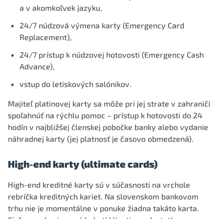
a v akomkoľvek jazyku,
24/7 núdzová výmena karty (Emergency Card
Replacement),
24/7 prístup k núdzovej hotovosti (Emergency Cash
Advance),
vstup do letiskových salónikov.
Majiteľ platinovej karty sa môže pri jej strate v zahraničí
spoľahnúť na rýchlu pomoc – prístup k hotovosti do 24
hodín v najbližšej členskej pobočke banky alebo vydanie
náhradnej karty (jej platnosť je časovo obmedzená).
High-end karty (ultimate cards)
High-end kreditné karty sú v súčasnosti na vrchole
rebríčka kreditných kariet. Na slovenskom bankovom
trhu nie je momentálne v ponuke žiadna takáto karta.