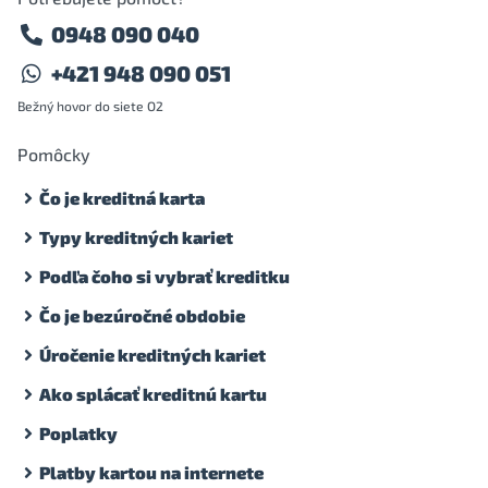
0948 090 040
+421 948 090 051
Bežný hovor do siete O2
Pomôcky
Čo je kreditná karta
Typy kreditných kariet
Podľa čoho si vybrať kreditku
Čo je bezúročné obdobie
Úročenie kreditných kariet
Ako splácať kreditnú kartu
Poplatky
Platby kartou na internete