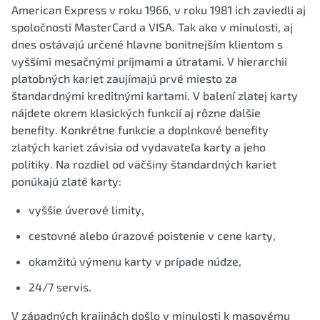
American Express v roku 1966, v roku 1981 ich zaviedli aj
spoločnosti MasterCard a VISA. Tak ako v minulosti, aj
dnes ostávajú určené hlavne bonitnejším klientom s
vyššími mesačnými príjmami a útratami. V hierarchii
platobných kariet zaujímajú prvé miesto za
štandardnými kreditnými kartami. V balení zlatej karty
nájdete okrem klasických funkcií aj rôzne ďalšie
benefity. Konkrétne funkcie a doplnkové benefity
zlatých kariet závisia od vydavateľa karty a jeho
politiky. Na rozdiel od väčšiny štandardných kariet
ponúkajú zlaté karty:
vyššie úverové limity,
cestovné alebo úrazové poistenie v cene karty,
okamžitú výmenu karty v prípade núdze,
24/7 servis.
V západných krajinách došlo v minulosti k masovému