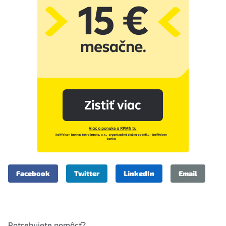
Facebook
Twitter
LinkedIn
Email
Potrebujete pomôcť?