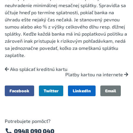
neuhradenie minimálnej mesačnej splátky. Spravidla sa
účtuje hneď po termíne splatnosti, pokiaľ banka na
úhradu ešte nejaký čas nečaká. Je stanovený pevnou
sumou alebo ako % z výšky celkového dlhu resp. dlžnej
splátky. Keďže každá banka má inú poplatkovú politiku a
zároveň inak pristupuje k rizikovým pohľadávkam, nedá
sa jednoznačne povedať, koľko za omeškanú splátku
zaplatíte.
Ako splácať kreditnú kartu
Platby kartou na internete
Facebook
Twitter
LinkedIn
Email
Potrebujete pomôcť?
0948 090 040