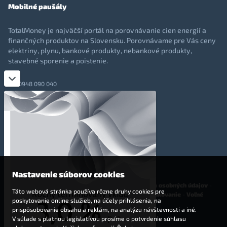
Mobilné paušály
TotalMoney je najväčší portál na porovnávanie cien energií a
finančných produktov na Slovensku. Porovnávame pre Vás ceny
elektriny, plynu, bankové produkty, nebankové produkty,
stavebné sporenie a poistenie.
0948 090 040
+421 948 090 051
info@totalmoney.sk
TotalMoney s.r.o.,
Levočská 866, Poprad, 058 01
Nastavenie súborov cookies
O nás
-
Reklama
-
Podmienky používania
-
Ochrana osobných údajov
-
Táto webová stránka používa rôzne druhy cookies pre
Cookies
-
Nastavenia cookies
-
Finančné sprostredkovanie
-
Voľné
poskytovanie online služieb, na účely prihlásenia, na
pracovné miesta
prispôsobovanie obsahu a reklám, na analýzu návštevnosti a iné.
V súlade s platnou legislatívou prosíme o potvrdenie súhlasu
Affiliate - partnerský program