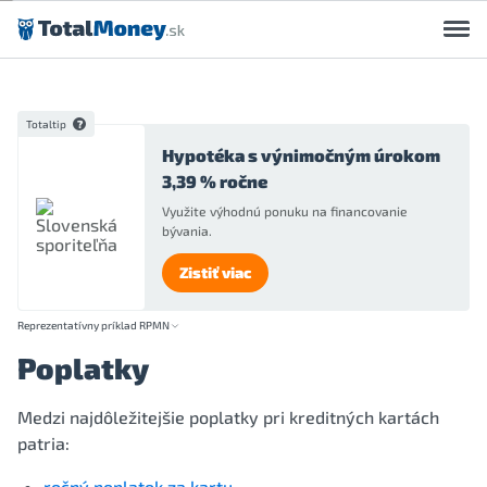
Preskočiť na obsah
Totaltip
Hypotéka s výnimočným úrokom
3,39 % ročne
Využite výhodnú ponuku na financovanie
bývania.
Zistiť viac
Reprezentatívny príklad RPMN
Poplatky
Medzi najdôležitejšie poplatky pri kreditných kartách
patria:
ročný poplatok za kartu
,