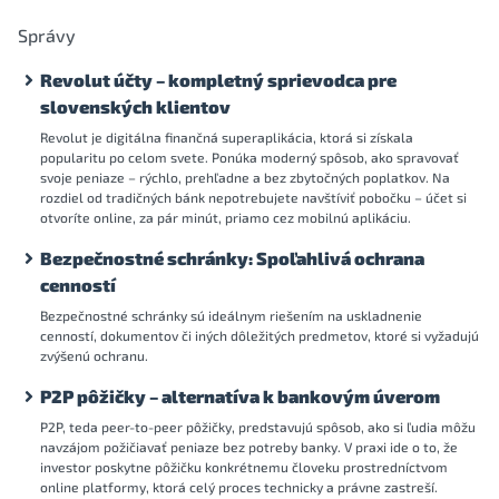
Správy
Revolut účty – kompletný sprievodca pre
slovenských klientov
Revolut je digitálna finančná superaplikácia, ktorá si získala
popularitu po celom svete. Ponúka moderný spôsob, ako spravovať
svoje peniaze – rýchlo, prehľadne a bez zbytočných poplatkov. Na
rozdiel od tradičných bánk nepotrebujete navštíviť pobočku – účet si
otvoríte online, za pár minút, priamo cez mobilnú aplikáciu.
Bezpečnostné schránky: Spoľahlivá ochrana
cenností
Bezpečnostné schránky sú ideálnym riešením na uskladnenie
cenností, dokumentov či iných dôležitých predmetov, ktoré si vyžadujú
zvýšenú ochranu.
P2P pôžičky – alternatíva k bankovým úverom
P2P, teda peer-to-peer pôžičky, predstavujú spôsob, ako si ľudia môžu
navzájom požičiavať peniaze bez potreby banky. V praxi ide o to, že
investor poskytne pôžičku konkrétnemu človeku prostredníctvom
online platformy, ktorá celý proces technicky a právne zastreší.