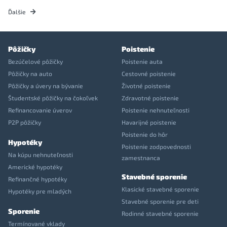
Ďalšie
Pôžičky
Poistenie
Bezúčelové pôžičky
Poistenie auta
Pôžičky na auto
Cestovné poistenie
Pôžičky a úvery na bývanie
Životné poistenie
Študentské pôžičky na čokoľvek
Zdravotné poistenie
Refinancovanie úverov
Poistenie nehnuteľnosti
P2P pôžičky
Havarijné poistenie
Poistenie do hôr
Hypotéky
Poistenie zodpovednosti
Na kúpu nehnuteľnosti
zamestnanca
Americké hypotéky
Stavebné sporenie
Refinančné hypotéky
Klasické stavebné sporenie
Hypotéky pre mladých
Stavebné sporenie pre deti
Sporenie
Rodinné stavebné sporenie
Termínované vklady