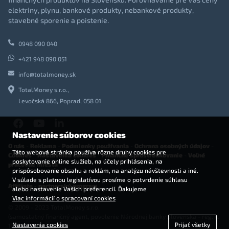
elektriny, plynu, bankové produkty, nebankové produkty,
stavebné sporenie a poistenie.
0948 090 040
+421 948 090 051
info@totalmoney.sk
TotalMoney s.r.o.,
Levočská 866, Poprad, 058 01
Nastavenie súborov cookies
O nás
-
Reklama
-
Podmienky používania
-
Ochrana osobných údajov
-
Táto webová stránka používa rôzne druhy cookies pre
Cookies
-
Nastavenia cookies
-
Finančné sprostredkovanie
-
Voľné
poskytovanie online služieb, na účely prihlásenia, na
pracovné miesta
prispôsobovanie obsahu a reklám, na analýzu návštevnosti a iné.
V súlade s platnou legislatívou prosíme o potvrdenie súhlasu
Affiliate - partnerský program
alebo nastavenie Vašich preferencií. Ďakujeme
Viac informácií o spracovaní cookies
© 2009 - 2023 TotalMoney s.r.o.
(samostatný finančný agent, povolenie Národnej banky Slovenska - reg. č.
Nastavenia cookies
Prijať všetky
127292)