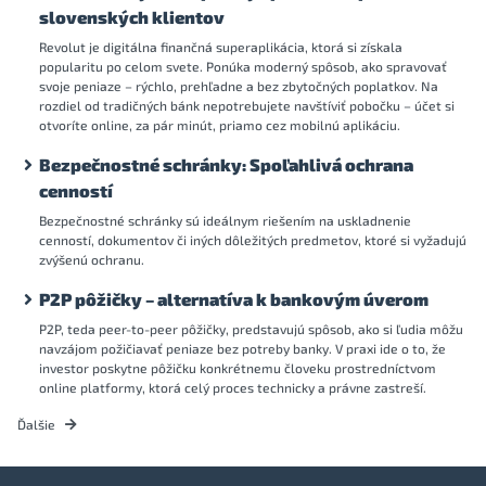
slovenských klientov
Revolut je digitálna finančná superaplikácia, ktorá si získala
popularitu po celom svete. Ponúka moderný spôsob, ako spravovať
svoje peniaze – rýchlo, prehľadne a bez zbytočných poplatkov. Na
rozdiel od tradičných bánk nepotrebujete navštíviť pobočku – účet si
otvoríte online, za pár minút, priamo cez mobilnú aplikáciu.
Bezpečnostné schránky: Spoľahlivá ochrana
cenností
Bezpečnostné schránky sú ideálnym riešením na uskladnenie
cenností, dokumentov či iných dôležitých predmetov, ktoré si vyžadujú
zvýšenú ochranu.
P2P pôžičky – alternatíva k bankovým úverom
P2P, teda peer-to-peer pôžičky, predstavujú spôsob, ako si ľudia môžu
navzájom požičiavať peniaze bez potreby banky. V praxi ide o to, že
investor poskytne pôžičku konkrétnemu človeku prostredníctvom
online platformy, ktorá celý proces technicky a právne zastreší.
Ďalšie