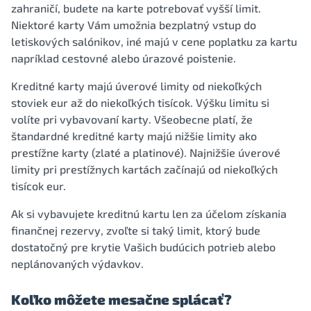
zahraničí, budete na karte potrebovať vyšší limit.
Niektoré karty Vám umožnia bezplatný vstup do
letiskových salónikov, iné majú v cene poplatku za kartu
napríklad cestovné alebo úrazové poistenie.
Kreditné karty majú úverové limity od niekoľkých
stoviek eur až do niekoľkých tisícok. Výšku limitu si
volíte pri vybavovaní karty. Všeobecne platí, že
štandardné kreditné karty majú nižšie limity ako
prestížne karty (zlaté a platinové). Najnižšie úverové
limity pri prestížnych kartách začínajú od niekoľkých
tisícok eur.
Ak si vybavujete kreditnú kartu len za účelom získania
finančnej rezervy, zvoľte si taký limit, ktorý bude
dostatočný pre krytie Vašich budúcich potrieb alebo
neplánovaných výdavkov.
Koľko môžete mesačne splácať?