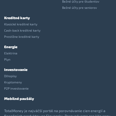
Bežné účty pre študentov
Bežné účty pre seniorov
Kreditné karty
Klasické kreditné karty
Cash-back kreditné karty
Prestížne kreditné karty
Energie
Elektrina
Plyn
Investovanie
Dlhopisy
Kryptomeny
P2P investovanie
Mobilné paušály
TotalMoney je najväčší portál na porovnávanie cien energií a
finančných produktov na Slovensku. Porovnávame pre Vás ceny