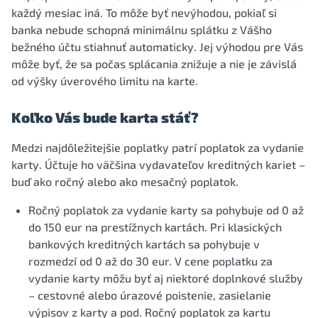
každý mesiac iná. To môže byť nevýhodou, pokiaľ si
banka nebude schopná minimálnu splátku z Vášho
bežného účtu stiahnuť automaticky. Jej výhodou pre Vás
môže byť, že sa počas splácania znižuje a nie je závislá
od výšky úverového limitu na karte.
Koľko Vás bude karta stáť?
Medzi najdôležitejšie poplatky patrí poplatok za vydanie
karty. Účtuje ho väčšina vydavateľov kreditných kariet –
buď ako ročný alebo ako mesačný poplatok.
Ročný poplatok za vydanie karty sa pohybuje od 0 až
do 150 eur na prestížnych kartách. Pri klasických
bankových kreditných kartách sa pohybuje v
rozmedzí od 0 až do 30 eur. V cene poplatku za
vydanie karty môžu byť aj niektoré doplnkové služby
– cestovné alebo úrazové poistenie, zasielanie
výpisov z karty a pod. Ročný poplatok za kartu