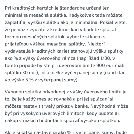
Pri kreditných kartách je štandardne určená len
minimálna mesačná splátka. Kedykoľvek teda môžete
zaplatiť aj vyššiu splátku ako je minimálna. Pokiaľ viete,
že peniaze využité z kreditnej karty budete splácať
formou mesačných splátok, vyberte si kartu s
prijateľnou výškou mesačnej splátky. Niektorí
vydavatelia kreditných kariet stanovujú výšku splátky
ako % z výšky úverového rámca (napríklad 1/30, v
tomto prípade by ste pri úverovom limite 900 eur mali
splátku 30 eur), iní ako % z vyčerpanej sumy (napríklad
vo výške 5 % z vyčerpanej sumy).
Výhodou splátky odvodenej z výšky úverového limitu je
to, že je každý mesiac rovnaká a pri jej splácaní si
môžete nastaviť trvalý príkaz v banke. Nevýhodná môže
byť pri vysokých úverových limitoch, kedy budete aj
nákup v nižších hodnotách splácať vysokou splátkou.
Ak je splátka nastavená ako % z vyčerpanej sumy, bude