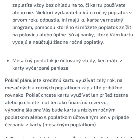
zaplatíte vždy bez ohľadu na to, či kartu používate
alebo nie. Niektorí vydavatelia Vám ročný poplatok v
prvom roku odpustia, iní majú ku karte vernostný
program, pomocou ktorého si môžete poplatok znížiť
na polovicu alebo úplne. Sú aj banky, ktoré Vám kartu
vydajú a neúčtujú žiadne ročné poplatky.
Mesačný poplatok je účtovaný vtedy, keď máte z
karty vyčerpané peniaze.
Pokiaľ plánujete kreditnú kartu využívať celý rok, na
mesačných a ročných poplatkoch zaplatíte približne
rovnako. Pokiaľ chcete kartu využívať len príležitostne
alebo ju chcete mať len ako finančnú rezervu,
výhodnejšia pre Vás bude karta s nízkym ročným
poplatkom alebo s poplatkom účtovaným len v prípade
čerpania z karty (mesačným poplatkom).