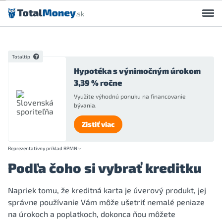
Preskočiť na obsah
Totaltip
Hypotéka s výnimočným úrokom
3,39 % ročne
Využite výhodnú ponuku na financovanie
bývania.
Zistiť viac
Reprezentatívny príklad RPMN
Podľa čoho si vybrať kreditku
Napriek tomu, že kreditná karta je úverový produkt, jej
správne používanie Vám môže ušetriť nemalé peniaze
na úrokoch a poplatkoch, dokonca ňou môžete