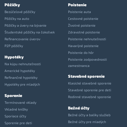
Pôžičky
Poistenie
Bezúčelové pôžičky
Poistenie auta
Pôžičky na auto
Cestovné poistenie
Pôžičky a úvery na bývanie
Životné poistenie
Študentské pôžičky na čokoľvek
Zdravotné poistenie
Refinancovanie úverov
Poistenie nehnuteľnosti
P2P pôžičky
Havarijné poistenie
Poistenie do hôr
Hypotéky
Poistenie zodpovednosti
Na kúpu nehnuteľnosti
zamestnanca
Americké hypotéky
Stavebné sporenie
Refinančné hypotéky
Klasické stavebné sporenie
Hypotéky pre mladých
Stavebné sporenie pre deti
Sporenie
Rodinné stavebné sporenie
Termínované vklady
Bežné účty
Vkladné knížky
Bežné účty a balíky služieb
Sporiace účty
Bežné účty pre mladých
Sporenie pre deti