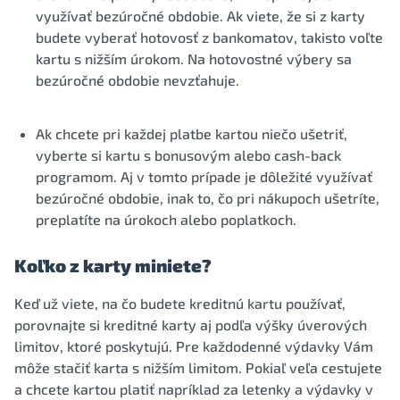
využívať bezúročné obdobie. Ak viete, že si z karty
budete vyberať hotovosť z bankomatov, takisto voľte
kartu s nižším úrokom. Na hotovostné výbery sa
bezúročné obdobie nevzťahuje.
Ak chcete pri každej platbe kartou niečo ušetriť,
vyberte si kartu s bonusovým alebo cash-back
programom. Aj v tomto prípade je dôležité využívať
bezúročné obdobie, inak to, čo pri nákupoch ušetríte,
preplatíte na úrokoch alebo poplatkoch.
Koľko z karty miniete?
Keď už viete, na čo budete kreditnú kartu používať,
porovnajte si kreditné karty aj podľa výšky úverových
limitov, ktoré poskytujú. Pre každodenné výdavky Vám
môže stačiť karta s nižším limitom. Pokiaľ veľa cestujete
a chcete kartou platiť napríklad za letenky a výdavky v