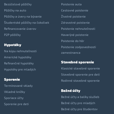
Bezúčelové pôžičky
Poistenie auta
Pôžičky na auto
Cestovné poistenie
Pôžičky a úvery na bývanie
Životné poistenie
Študentské pôžičky na čokoľvek
Zdravotné poistenie
Refinancovanie úverov
Poistenie nehnuteľnosti
P2P pôžičky
Havarijné poistenie
Poistenie do hôr
Hypotéky
Poistenie zodpovednosti
Na kúpu nehnuteľnosti
zamestnanca
Americké hypotéky
Stavebné sporenie
Refinančné hypotéky
Klasické stavebné sporenie
Hypotéky pre mladých
Stavebné sporenie pre deti
Sporenie
Rodinné stavebné sporenie
Termínované vklady
Bežné účty
Vkladné knížky
Bežné účty a balíky služieb
Sporiace účty
Bežné účty pre mladých
Sporenie pre deti
Bežné účty pre študentov