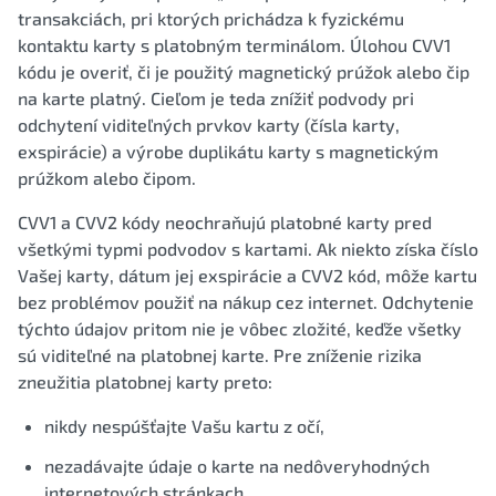
transakciách, pri ktorých prichádza k fyzickému
kontaktu karty s platobným terminálom. Úlohou CVV1
kódu je overiť, či je použitý magnetický prúžok alebo čip
na karte platný. Cieľom je teda znížiť podvody pri
odchytení viditeľných prvkov karty (čísla karty,
exspirácie) a výrobe duplikátu karty s magnetickým
prúžkom alebo čipom.
CVV1 a CVV2 kódy neochraňujú platobné karty pred
všetkými typmi podvodov s kartami. Ak niekto získa číslo
Vašej karty, dátum jej exspirácie a CVV2 kód, môže kartu
bez problémov použiť na nákup cez internet. Odchytenie
týchto údajov pritom nie je vôbec zložité, keďže všetky
sú viditeľné na platobnej karte. Pre zníženie rizika
zneužitia platobnej karty preto:
nikdy nespúšťajte Vašu kartu z očí,
nezadávajte údaje o karte na nedôveryhodných
internetových stránkach,