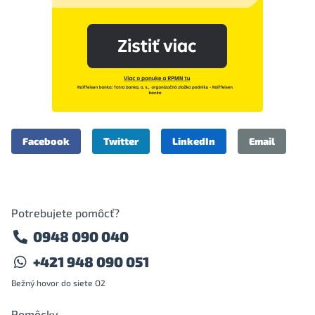
Facebook
Twitter
LinkedIn
Email
Potrebujete pomôcť?
0948 090 040
+421 948 090 051
Bežný hovor do siete O2
Pomôcky