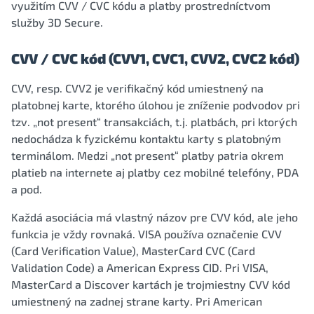
využitím CVV / CVC kódu a platby prostredníctvom
služby 3D Secure.
CVV / CVC kód (CVV1, CVC1, CVV2, CVC2 kód)
CVV, resp. CVV2 je verifikačný kód umiestnený na
platobnej karte, ktorého úlohou je zníženie podvodov pri
tzv. „not present“ transakciách, t.j. platbách, pri ktorých
nedochádza k fyzickému kontaktu karty s platobným
terminálom. Medzi „not present“ platby patria okrem
platieb na internete aj platby cez mobilné telefóny, PDA
a pod.
Každá asociácia má vlastný názov pre CVV kód, ale jeho
funkcia je vždy rovnaká. VISA používa označenie CVV
(Card Verification Value), MasterCard CVC (Card
Validation Code) a American Express CID. Pri VISA,
MasterCard a Discover kartách je trojmiestny CVV kód
umiestnený na zadnej strane karty. Pri American