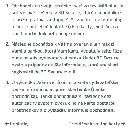
Obchodník na svojej stránke využíva tzv. MPI plug-in,
softvérové riešenie v 3D Secure, ktoré obchodníka v
procese platby „zastupuje“. Ak zadáte cez tento plug-
in údaje potrebné k platbe (číslo karty, expirácia a
pod.), obchodník tieto údaje nevidí.
Následne dochádza k Vášmu overeniu len medzi
Vami a bankou, ktorá Vám kartu vydala. V tejto fáze
bude od Vás vydavateľská banka žiadať 3D Secure
heslo a prípadné ďalšie informácie, ktoré ste si pri
registrácii do 3D Secure zvolili.
O výsledku Vašej verifikácie posiela vydavateľská
banka informáciu acquirerskej banke (banke
obchodníka). Banka obchodníka si následne cez
autorizačný systém overí, či je na karte dostatok
prostriedkov a o výsledku informuje obchodníka.
Poplatky
Prestížne kreditné karty