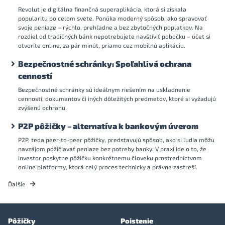
Revolut je digitálna finančná superaplikácia, ktorá si získala
popularitu po celom svete. Ponúka moderný spôsob, ako spravovať
svoje peniaze – rýchlo, prehľadne a bez zbytočných poplatkov. Na
rozdiel od tradičných bánk nepotrebujete navštíviť pobočku – účet si
otvoríte online, za pár minút, priamo cez mobilnú aplikáciu.
Bezpečnostné schránky: Spoľahlivá ochrana
cenností
Bezpečnostné schránky sú ideálnym riešením na uskladnenie
cenností, dokumentov či iných dôležitých predmetov, ktoré si vyžadujú
zvýšenú ochranu.
P2P pôžičky – alternatíva k bankovým úverom
P2P, teda peer-to-peer pôžičky, predstavujú spôsob, ako si ľudia môžu
navzájom požičiavať peniaze bez potreby banky. V praxi ide o to, že
investor poskytne pôžičku konkrétnemu človeku prostredníctvom
online platformy, ktorá celý proces technicky a právne zastreší.
Ďalšie
Pôžičky
Poistenie