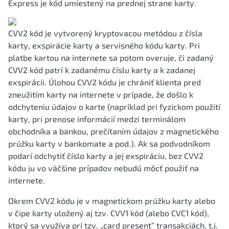
Express je kód umiestený na prednej strane karty.
CVV2 kód je vytvorený kryptovacou metódou z čísla
karty, exspirácie karty a servisného kódu karty. Pri
platbe kartou na internete sa potom overuje, či zadaný
CVV2 kód patrí k zadanému číslu karty a k zadanej
exspirácii. Úlohou CVV2 kódu je chrániť klienta pred
zneužitím karty na internete v prípade, že došlo k
odchyteniu údajov o karte (napríklad pri fyzickom použití
karty, pri prenose informácií medzi terminálom
obchodníka a bankou, prečítaním údajov z magnetického
prúžku karty v bankomate a pod.). Ak sa podvodníkom
podarí odchytiť číslo karty a jej exspiráciu, bez CVV2
kódu ju vo väčšine prípadov nebudú môcť použiť na
internete.
Okrem CVV2 kódu je v magnetickom prúžku karty alebo
v čipe karty uložený aj tzv. CVV1 kód (alebo CVC1 kód),
ktorý sa využíva pri tzv. „card present“ transakciách, t.j.