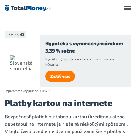
Preskočiť na obsah
Totaltip
Hypotéka s výnimočným úrokom
3,39 % ročne
Využite výhodnú ponuku na financovanie
bývania.
Zistiť viac
Reprezentatívny príklad RPMN
Platby kartou na internete
Bezpečnosť platieb platobnou kartou (kreditnou alebo
debetnou) na internete je riešená niekoľkými spôsobmi.
V tejto časti uvedieme dva najpoužívanejšie – platby s