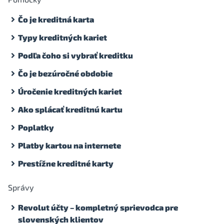
Čo je kreditná karta
Typy kreditných kariet
Podľa čoho si vybrať kreditku
Čo je bezúročné obdobie
Úročenie kreditných kariet
Ako splácať kreditnú kartu
Poplatky
Platby kartou na internete
Prestížne kreditné karty
Správy
Revolut účty – kompletný sprievodca pre
slovenských klientov