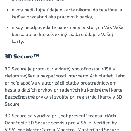
nikdy nediktujte údaje o karte nikomu do telefónu, aj
keď sa predstaví ako pracovník banky,
nikdy neodpovedajte na e-maily, v ktorých Vás Vaša
banka alebo ktokoľvek iný žiada o údaje z Vašej
karty.
3D Secure™
3D Secure je protokol vyvinutý spoločnosťou VISA s
cieľom zvýšenia bezpečnosti internetových platieb. Jeho
princíp spočíva v autorizácii platby prostredníctvom
hesla a ďalších prvkov priradených ku konkrétnej karte.
Bezpečnostné prvky si zvolíte pri registrácii karty v 3D
Secure.
3D Secure sa využíva pri „not present“ transakciách.
Označenie 3D Secure servisu pre VISA je „Verified by
VISA“, pre MasterCard a Maestro „MasterCard Secure