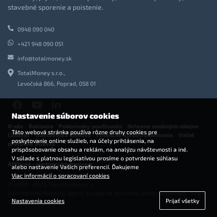
stavebné sporenie a poistenie.
0948 090 040
+421 948 090 051
info@totalmoney.sk
TotalMoney s.r.o.,
Levočská 866, Poprad, 058 01
Nastavenie súborov cookies
O nás
-
Reklama
-
Podmienky používania
-
Ochrana osobných údajov
-
Táto webová stránka používa rôzne druhy cookies pre
Cookies
-
Nastavenia cookies
-
Finančné sprostredkovanie
-
Voľné
poskytovanie online služieb, na účely prihlásenia, na
pracovné miesta
prispôsobovanie obsahu a reklám, na analýzu návštevnosti a iné.
V súlade s platnou legislatívou prosíme o potvrdenie súhlasu
Affiliate - partnerský program
alebo nastavenie Vašich preferencií. Ďakujeme
Viac informácií o spracovaní cookies
© 2009 - 2023 TotalMoney s.r.o.
(samostatný finančný agent, povolenie Národnej banky Slovenska - reg. č.
Nastavenia cookies
Prijať všetky
127292)