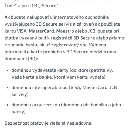
Code“ a pre JCB „JSecure“.
Ak budete nakupovať u internetového obchodníka
využívajúceho 3D Secure servis a zároveň ak použijete
kartu VISA, MasterCard, Maestro alebo JCB, budete pri
platbe vyzvaný buď k registrácii 3D Secure alebo priamo
k zadaniu hesla, ak už registrovaný ste. Výmena
informácií o karte prebieha v 3D Secure medzi troma
doménami (3D):
doménou vydavateľa karty (do ktorej patríte Vy,
Vaša karta a banka, ktorá Vám kartu vydala),
doménou interoperabilnou (VISA, MasterCard, JCB
servisy),
doménou acquirerskou (doménou obchodníka a jeho
banky).
Bezpečnosť platby je riešená nasledovne: