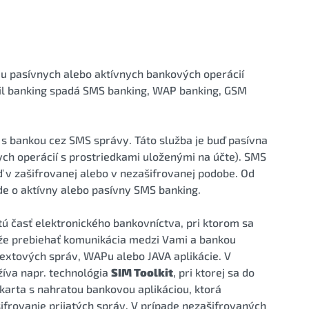
iu pasívnych alebo aktívnych bankových operácií
il banking spadá SMS banking, WAP banking, GSM
s bankou cez SMS správy. Táto služba je buď pasívna
nych operácií s prostriedkami uloženými na účte). SMS
 v zašifrovanej alebo v nezašifrovanej podobe. Od
jde o aktívny alebo pasívny SMS banking.
ú časť elektronického bankovníctva, pri ktorom sa
že prebiehať komunikácia medzi Vami a bankou
extových správ, WAPu alebo JAVA aplikácie. V
žíva napr. technológia
SIM Toolkit
, pri ktorej sa do
 karta s nahratou bankovou aplikáciou, ktorá
ifrovanie prijatých správ. V prípade nezašifrovaných