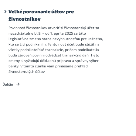
Veľké porovnanie účtov pre
živnostníkov
Povinnosť živnostníkov otvoriť si živnostenský účet sa
nezadržateľne blíži – od 1. apríla 2025 sa táto
legislatívna zmena stane nevyhnutnosťou pre každého,
kto sa živí podnikaním. Tento nový účet bude slúžiť na
všetky podnikateľské transakcie, pričom podnikatelia
budú zároveň povinní odvádzať transakčnú daň. Tieto
zmeny si vyžadujú dôkladnú prípravu a správny výber
banky. V tomto článku vám prinášame prehľad
živnostenských účtov.
Ďalšie