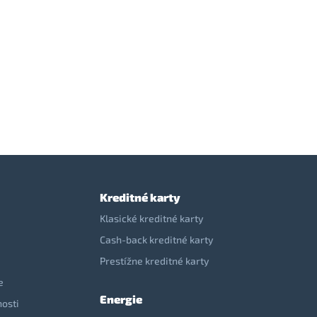
Kreditné karty
Klasické kreditné karty
Cash-back kreditné karty
Prestížne kreditné karty
e
Energie
nosti