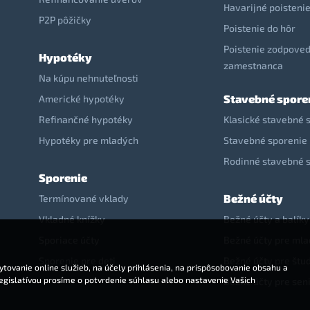
Havarijné poisteni
P2P pôžičky
Poistenie do hôr
Poistenie zodpoved
Hypotéky
zamestnanca
Na kúpu nehnuteľnosti
Stavebné spore
Americké hypotéky
Refinančné hypotéky
Klasické stavebné 
Hypotéky pre mladých
Stavebné sporenie 
Rodinné stavebné 
Sporenie
Bežné účty
Termínované vklady
Vkladné knížky
Bežné účty a balíky
Sporiace účty
Bežné účty pre ml
Sporenie pre deti
Bežné účty pre štu
tovanie online služieb, na účely prihlásenia, na prispôsobovanie obsahu a
legislatívou prosíme o potvrdenie súhlasu alebo nastavenie Vašich
Bežné účty pre sen