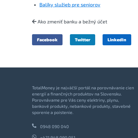
Balíky služieb pre seniorov
Ako zmeniť banku a bežný účet
Facebook
Twitter
LinkedIn
TotalMoney je najväčší portál na porovnávanie cien
energií a finančných produktov na Slovensku.
Porovnávame pre Vás ceny elektriny, plynu,
bankové produkty, nebankové produkty, stavebné
sporenie a poistenie.
0948 090 040
+421 948 090 051