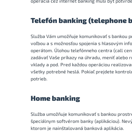
operácia cez internet banking musí byť potvr
Telefón banking (telephone 
Služba Vám umožňuje komunikovať s bankou pr
voľbou a s možnosťou spojenia s hlasovým in
operátom. Úlohou telefónneho centra (call cen
zadávať Vaše príkazy na úhradu, meniť alebo ru
vklady a pod. Pred každou operáciou realizovan
všetky potrebné heslá. Pokiaľ prejdete kontro
potrieb.
Home banking
Služba umožňuje komunikovať s bankou prost
špeciálnym softvérom banky (aplikáciou). Nevýh
ktorom je nainštalovaná banková aplikácia.