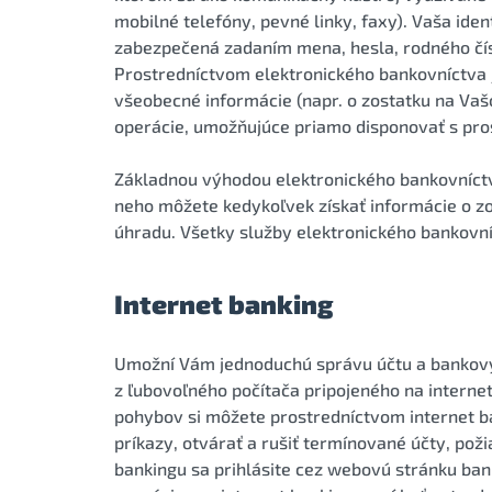
mobilné telefóny, pevné linky, faxy). Vaša iden
zabezpečená zadaním mena, hesla, rodného čísl
Prostredníctvom elektronického bankovníctva 
všeobecné informácie (napr. o zostatku na Vašo
operácie, umožňujúce priamo disponovať s pro
Základnou výhodou elektronického bankovníctv
neho môžete kedykoľvek získať informácie o z
úhradu. Všetky služby elektronického bankovn
Internet banking
Umožní Vám jednoduchú správu účtu a bankovýc
z ľubovoľného počítača pripojeného na interne
pohybov si môžete prostredníctvom internet ba
príkazy, otvárať a rušiť termínované účty, poži
bankingu sa prihlásite cez webovú stránku ban