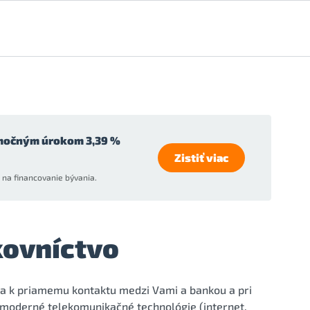
močným úrokom 3,39 %
Zistiť viac
na financovanie bývania.
kovníctvo
za k priamemu kontaktu medzi Vami a bankou a pri
moderné telekomunikačné technológie (internet,