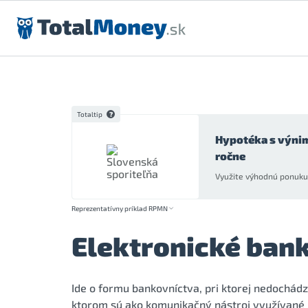
Preskočiť na obsah
Totaltip
Hypotéka s výni
ročne
Využite výhodnú ponuku 
Reprezentatívny príklad RPMN
Elektronické ban
Ide o formu bankovníctva, pri ktorej nedochád
ktorom sú ako komunikačný nástroj využívané 