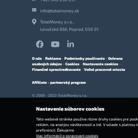
info@totalmoney.sk
TotalMoney s.r.o.,
Levočská 866, Poprad, 058 01
O nás
-
Reklama
-
Podmienky používania
-
Ochrana
osobných údajov
-
Cookies
-
Nastavenia cookies
-
Finančné sprostredkovanie
-
Voľné pracovné miesta
Affiliate - partnerský program
© 2009 - 2023 TotalMoney s.r.o.
(samostatný finančný agent, povolenie Národnej banky
Slovenska - reg. č. 127292)
Nastavenie súborov cookies
Táto webová stránka používa rôzne druhy cookies pre posky
reklám, na analýzu návštevnosti a iné. V súlade s platnou 
preferencií. Ďakujeme
Viac informácií o spracovaní cookies