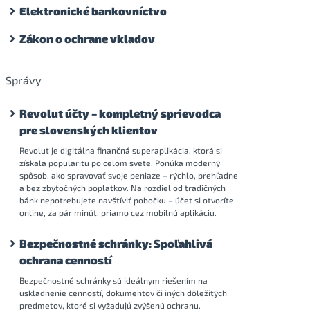
Elektronické bankovníctvo
Zákon o ochrane vkladov
Správy
Revolut účty – kompletný sprievodca
pre slovenských klientov
Revolut je digitálna finančná superaplikácia, ktorá si
získala popularitu po celom svete. Ponúka moderný
spôsob, ako spravovať svoje peniaze – rýchlo, prehľadne
a bez zbytočných poplatkov. Na rozdiel od tradičných
bánk nepotrebujete navštíviť pobočku – účet si otvoríte
online, za pár minút, priamo cez mobilnú aplikáciu.
Bezpečnostné schránky: Spoľahlivá
ochrana cenností
Bezpečnostné schránky sú ideálnym riešením na
uskladnenie cenností, dokumentov či iných dôležitých
predmetov, ktoré si vyžadujú zvýšenú ochranu.