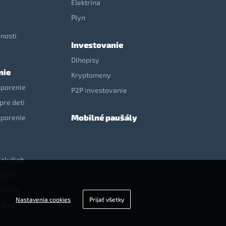
Elektrina
e
Plyn
nosti
Investovanie
Dlhopisy
nie
Kryptomeny
sporenie
P2P investovanie
pre deti
Mobilné paušály
sporenie
 služieb
adých
dentov
Nastavenia cookies
Prijať všetky
iorov