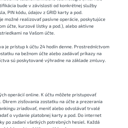
tifikácia bude v závislosti od konkrétnej služby
a, PIN kódu, údajov z GRID karty a pod.
je možné realizovať pasívne operácie, poskytujúce
m účte, kurzové lístky a pod.), alebo aktívne
striedkami na Vašom účte.
a je prístup k účtu 24 hodín denne. Prostredníctvom
ostatku na bežnom účte alebo zadávať príkazy na
íctva sú poskytované výhradne na základe zmluvy.
h operácií online. K účtu môžete pristupovať
t. Okrem zisťovania zostatku na účte a prezerania
nkingu zriaďovať, meniť alebo odvolávať trvalé
adať o vydanie platobnej karty a pod. Do internet
ky po zadaní všetkých potrebných hesiel. Každá