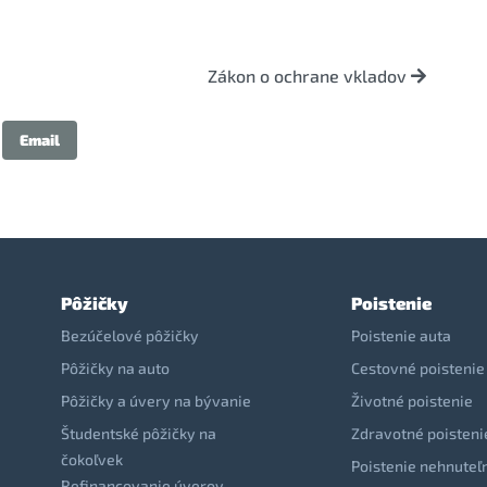
Zákon o ochrane vkladov
Email
Pôžičky
Poistenie
Bezúčelové pôžičky
Poistenie auta
Pôžičky na auto
Cestovné poistenie
Pôžičky a úvery na bývanie
Životné poistenie
Študentské pôžičky na
Zdravotné poisteni
čokoľvek
Poistenie nehnuteľ
Refinancovanie úverov