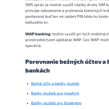
SMS správ je možné využiť všetky druhy SIM k
princípe odosielania a prijímania klasických k
postavená buď len na zadaní PIN kódu ku konkré
kalkulátorov.
WAP banking
možno využiť pri tých mobilných
prostredníctvom aplikácie WAP. Cez WAP možn
operácie.
Porovnanie bežných účtov a b
bankách
Bežné účty a balíky služieb
Balíky služieb pre mladých
Balíky služieb pre študentov