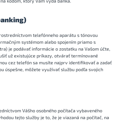
dená kódom, ktorý Vám vydá banka.
banking)
ostredníctvom telefónneho aparátu s tónovou
formačným systémom alebo spojením priamo s
tra) je podávať informácie o zostatku na Vašom účte,
šiť už existujúce príkazy, otvárať termínované
ou cez telefón sa musíte najprv identifikovať a zadať
lou úspešne, môžete využívať službu podľa svojich
redníctvom Vášho osobného počítača vybaveného
odou tejto služby je to, že je viazaná na počítač, na