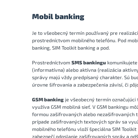
Mobil banking
Je to všeobecný termín používaný pre realizác
prostredníctvom mobilného telefónu. Pod mob
banking, SIM Toolkit banking a pod.
Prostredníctvom
SMS bankingu
komunikujete 
(informatívna) alebo aktívna (realizácia aktív
správy majú vždy predpísaný charakter. Sú buď
úrovne šifrovania a zabezpečenia závisí, či pô
GSM banking
je všeobecný termín označujúci t
využíva GSM mobilná sieť. V GSM bankingu mô
formou zašifrovaných alebo nezašifrovaných t
prípade zašifrovaných textových správ sa vyu
mobilného telefónu vloží špeciálna SIM Toolkit
zabezpečí odoslanie zašifrovaných správ a odš