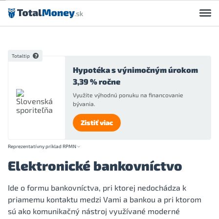
Preskočiť na obsah
Totaltip
Hypotéka s výnimočným úrokom
3,39 % ročne
Využite výhodnú ponuku na financovanie
bývania.
Zistiť viac
Reprezentatívny príklad RPMN
Elektronické bankovníctvo
Ide o formu bankovníctva, pri ktorej nedochádza k
priamemu kontaktu medzi Vami a bankou a pri ktorom
sú ako komunikačný nástroj využívané moderné