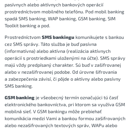
pasívnych alebo aktívnych bankových operácií
prostredníctvom mobilného telefónu. Pod mobil banking
spadá SMS banking, WAP banking, GSM banking, SIM
Toolkit banking a pod.
Prostredníctvom
SMS bankingu
komunikujete s bankou
cez SMS správy. Táto služba je buď pasívna
(informatívna) alebo aktívna (realizácia aktívnych
operácií s prostriedkami uloženými na účte). SMS správy
majú vždy predpísaný charakter. Sú buď v zašifrovanej
alebo v nezašifrovanej podobe. Od úrovne šifrovania
a zabezpečenia závisí, či pôjde o aktívny alebo pasívny
SMS banking.
GSM banking
je všeobecný termín označujúci tú časť
elektronického bankovníctva, pri ktorom sa využíva GSM
mobilná sieť. V GSM bankingu môže prebiehať
komunikácia medzi Vami a bankou formou zašifrovaných
alebo nezašifrovaných textových správ, WAPu alebo