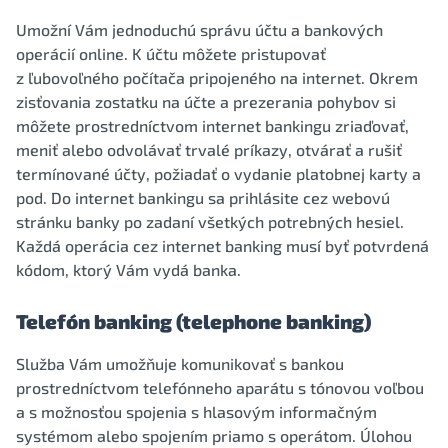
Umožní Vám jednoduchú správu účtu a bankových
operácií online. K účtu môžete pristupovať
z ľubovoľného počítača pripojeného na internet. Okrem
zisťovania zostatku na účte a prezerania pohybov si
môžete prostredníctvom internet bankingu zriaďovať,
meniť alebo odvolávať trvalé príkazy, otvárať a rušiť
termínované účty, požiadať o vydanie platobnej karty a
pod. Do internet bankingu sa prihlásite cez webovú
stránku banky po zadaní všetkých potrebných hesiel.
Každá operácia cez internet banking musí byť potvrdená
kódom, ktorý Vám vydá banka.
Telefón banking (telephone banking)
Služba Vám umožňuje komunikovať s bankou
prostredníctvom telefónneho aparátu s tónovou voľbou
a s možnosťou spojenia s hlasovým informačným
systémom alebo spojením priamo s operátom. Úlohou