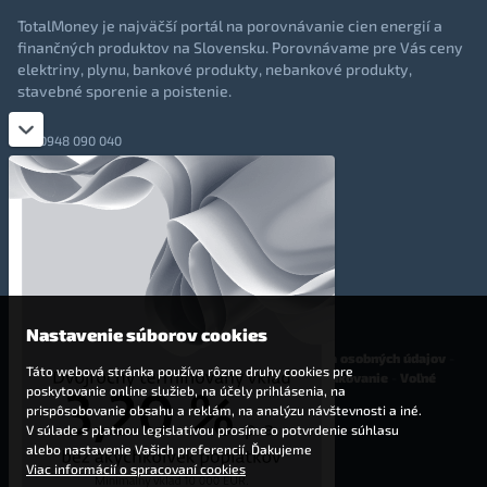
TotalMoney je najväčší portál na porovnávanie cien energií a
finančných produktov na Slovensku. Porovnávame pre Vás ceny
elektriny, plynu, bankové produkty, nebankové produkty,
stavebné sporenie a poistenie.
0948 090 040
+421 948 090 051
info@totalmoney.sk
TotalMoney s.r.o.,
Levočská 866, Poprad, 058 01
Nastavenie súborov cookies
O nás
-
Reklama
-
Podmienky používania
-
Ochrana osobných údajov
-
Táto webová stránka používa rôzne druhy cookies pre
Cookies
-
Nastavenia cookies
-
Finančné sprostredkovanie
-
Voľné
poskytovanie online služieb, na účely prihlásenia, na
pracovné miesta
prispôsobovanie obsahu a reklám, na analýzu návštevnosti a iné.
V súlade s platnou legislatívou prosíme o potvrdenie súhlasu
Affiliate - partnerský program
alebo nastavenie Vašich preferencií. Ďakujeme
Viac informácií o spracovaní cookies