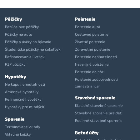
Pôžičky
Poistenie
Bezúčelové pôžičky
Poistenie auta
Pôžičky na auto
Cestovné poistenie
Pôžičky a úvery na bývanie
Životné poistenie
Študentské pôžičky na čokoľvek
Zdravotné poistenie
Refinancovanie úverov
Poistenie nehnuteľnosti
P2P pôžičky
Havarijné poistenie
Poistenie do hôr
Hypotéky
Poistenie zodpovednosti
Na kúpu nehnuteľnosti
zamestnanca
Americké hypotéky
Stavebné sporenie
Refinančné hypotéky
Klasické stavebné sporenie
Hypotéky pre mladých
Stavebné sporenie pre deti
Sporenie
Rodinné stavebné sporenie
Termínované vklady
Bežné účty
Vkladné knížky