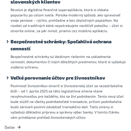
slovenských klientov
Revolut je digitálna finančná superaplikácia, ktorá si získala
popularitu po celom svete. Ponúka moderný spôsob, ako spravovať
svoje peniaze – rýchlo, prehľadne a bez zbytočných poplatkov. Na
rozdiel od tradičných bánk nepotrebujete navštíviť pobočku – účet si
otvoríte online, za pár minút, priamo cez mobilnú aplikáciu.
Bezpečnostné schránky: Spoľahlivá ochrana
cenností
Bezpečnostné schránky sú ideálnym riešením na uskladnenie
cenností, dokumentov či iných dôležitých predmetov, ktoré si vyžadujú
zvýšenú ochranu.
Veľké porovnanie účtov pre živnostníkov
Povinnosť živnostníkov otvoriť si živnostenský účet sa nezadržateľne
blíži – od 1. apríla 2025 sa táto legislatívna zmena stane
nevyhnutnosťou pre každého, kto sa živí podnikaním. Tento nový účet
bude slúžiť na všetky podnikateľské transakcie, pričom podnikatelia
budú zároveň povinní odvádzať transakčnú daň. Tieto zmeny si
vyžadujú dôkladnú prípravu a správny výber banky. V tomto článku
vám prinášame prehľad živnostenských účtov.
Ďalšie