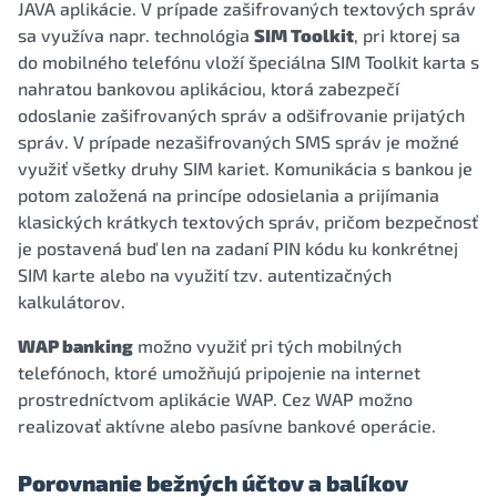
JAVA aplikácie. V prípade zašifrovaných textových správ
sa využíva napr. technológia
SIM Toolkit
, pri ktorej sa
do mobilného telefónu vloží špeciálna SIM Toolkit karta s
nahratou bankovou aplikáciou, ktorá zabezpečí
odoslanie zašifrovaných správ a odšifrovanie prijatých
správ. V prípade nezašifrovaných SMS správ je možné
využiť všetky druhy SIM kariet. Komunikácia s bankou je
potom založená na princípe odosielania a prijímania
klasických krátkych textových správ, pričom bezpečnosť
je postavená buď len na zadaní PIN kódu ku konkrétnej
SIM karte alebo na využití tzv. autentizačných
kalkulátorov.
WAP banking
možno využiť pri tých mobilných
telefónoch, ktoré umožňujú pripojenie na internet
prostredníctvom aplikácie WAP. Cez WAP možno
realizovať aktívne alebo pasívne bankové operácie.
Porovnanie bežných účtov a balíkov