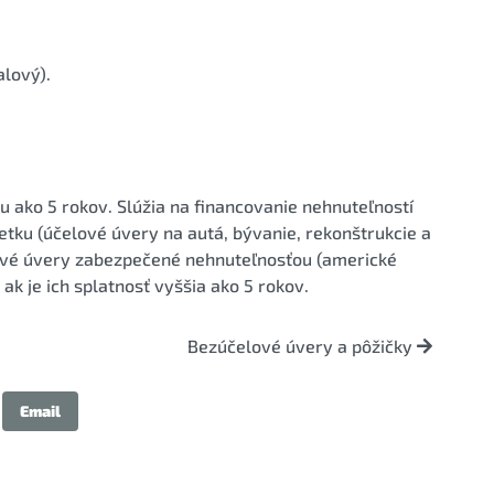
lový).
 ako 5 rokov. Slúžia na financovanie nehnuteľností
tku (účelové úvery na autá, bývanie, rekonštrukcie a
lové úvery zabezpečené nehnuteľnosťou (americké
k je ich splatnosť vyššia ako 5 rokov.
Bezúčelové úvery a pôžičky
Email