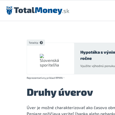
Preskočiť na obsah
Totaltip
Hypotéka s výni
ročne
Využite výhodnú ponuku 
Reprezentatívny príklad RPMN
Druhy úverov
Úver je možné charakterizovať ako časovo obme
Peniaze požičiava veriteľ (banka alebo nebank