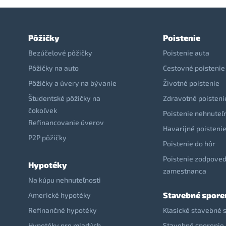
Pôžičky
Poistenie
Bezúčelové pôžičky
Poistenie auta
Pôžičky na auto
Cestovné poistenie
Pôžičky a úvery na bývanie
Životné poistenie
Študentské pôžičky na
Zdravotné poisteni
čokoľvek
Poistenie nehnuteľ
Refinancovanie úverov
Havarijné poisteni
P2P pôžičky
Poistenie do hôr
Poistenie zodpoved
Hypotéky
zamestnanca
Na kúpu nehnuteľnosti
Stavebné spore
Americké hypotéky
Refinančné hypotéky
Klasické stavebné 
Hypotéky pre mladých
Stavebné sporenie 