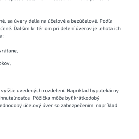
né, sa úvery delia na účelové a bezúčelové. Podľa
ené. Ďalším kritériom pri delení úverov je lehota ich
a:
vrátane,
okov,
.
 vyššie uvedených rozdelení. Napríklad hypotekárny
ehnuteľnosťou. Pôžička môže byť krátkodobý
trednodobý účelový úver so zabezpečením, napríklad