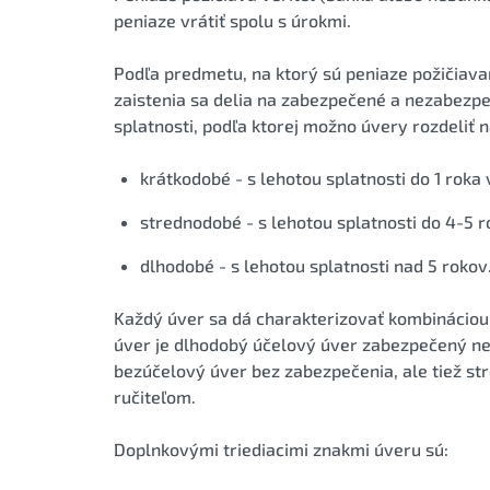
peniaze vrátiť spolu s úrokmi.
Podľa predmetu, na ktorý sú peniaze požičiava
zaistenia sa delia na zabezpečené a nezabezpeč
splatnosti, podľa ktorej možno úvery rozdeliť n
krátkodobé - s lehotou splatnosti do 1 roka 
strednodobé - s lehotou splatnosti do 4-5 r
dlhodobé - s lehotou splatnosti nad 5 rokov
Každý úver sa dá charakterizovať kombináciou
úver je dlhodobý účelový úver zabezpečený n
bezúčelový úver bez zabezpečenia, ale tiež s
ručiteľom.
Doplnkovými triediacimi znakmi úveru sú: