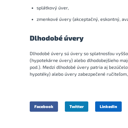
splátkový úver,
zmenkové úvery (akceptačný, eskontný, ava
Dlhodobé úvery
Dlhodobé úvery sú úvery so splatnosťou vyššou
(hypotekárne úvery) alebo dlhodobejšieho maje
pod.). Medzi dlhodobé úvery patria aj bezúče
hypotéky) alebo úvery zabezpečené ručiteľom, a
Facebook
Twitter
LinkedIn