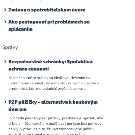
Zmluva o spotrebiteľskom úvere
Ako postupovať pri problémoch so
splácaním
Správy
Bezpečnostné schránky: Spoľahlivá
ochrana cenností
Bezpečnostné schránky sú ideálnym riešením na
uskladnenie cenností, dokumentov či iných dôležitých
predmetov, ktoré si vyžadujú zvýšenú ochranu.
P2P pôžičky – alternatíva k bankovým
úverom
P2P, teda peer-to-peer pôžičky, predstavujú spôsob, ako
si ľudia môžu navzájom požičiavať peniaze bez potreby
banky. V praxi ide o to, že investor poskytne pôžičku
konkrétnemu človeku prostredníctvom online