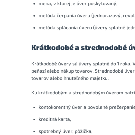
mena, v ktorej je úver poskytovaný,
metóda čerpania úveru (jednorazový, revol
metóda splácania úveru (úvery splatné jed
Krátkodobé a strednodobé ú
Krátkodobé úvery sú úvery splatné do 1 roka. 
peňazí alebo nákup tovarov. Strednodobé úvery
tovarov alebo hnuteľného majetku.
Ku krátkodobým a strednodobým úverom patri
kontokorentný úver a povolené prečerpanie
kreditná karta,
spotrebný úver, pôžička,