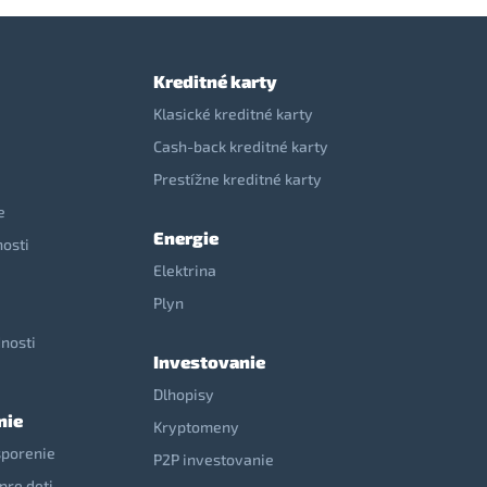
Kreditné karty
Klasické kreditné karty
Cash-back kreditné karty
Prestížne kreditné karty
e
Energie
nosti
Elektrina
e
Plyn
nosti
Investovanie
Dlhopisy
nie
Kryptomeny
sporenie
P2P investovanie
pre deti