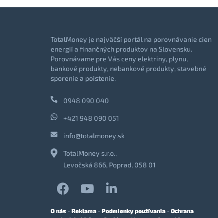
TotalMoney je najväčší portál na porovnávanie cien
energií a finančných produktov na Slovensku.
Porovnávame pre Vás ceny elektriny, plynu,
bankové produkty, nebankové produkty, stavebné
sporenie a poistenie.
0948 090 040
+421 948 090 051
info@totalmoney.sk
TotalMoney s.r.o.,
Levočská 866, Poprad, 058 01
O nás
-
Reklama
-
Podmienky používania
-
Ochrana