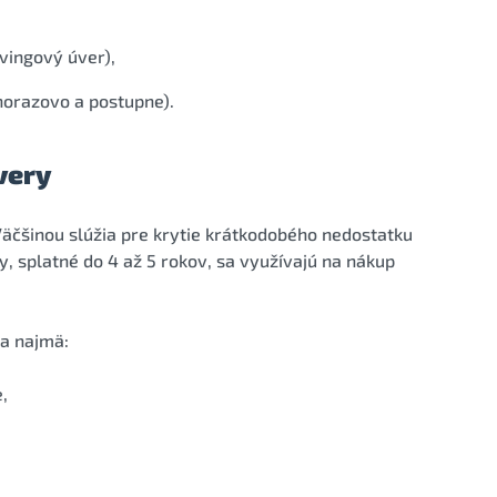
vingový úver),
norazovo a postupne).
very
Väčšinou slúžia pre krytie krátkodobého nedostatku
, splatné do 4 až 5 rokov, sa využívajú na nákup
a najmä:
,