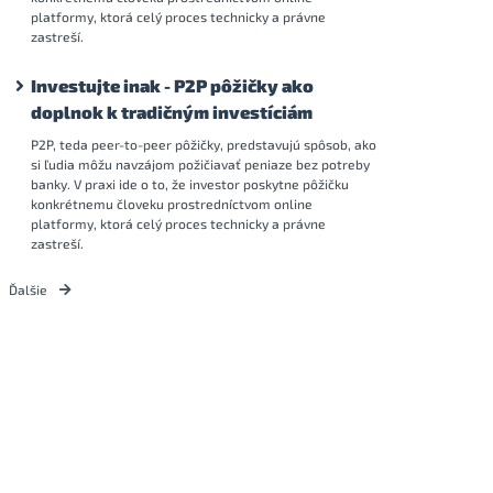
platformy, ktorá celý proces technicky a právne
zastreší.
Investujte inak - P2P pôžičky ako
doplnok k tradičným investíciám
P2P, teda peer-to-peer pôžičky, predstavujú spôsob, ako
si ľudia môžu navzájom požičiavať peniaze bez potreby
banky. V praxi ide o to, že investor poskytne pôžičku
konkrétnemu človeku prostredníctvom online
platformy, ktorá celý proces technicky a právne
zastreší.
Ďalšie