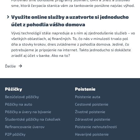
sme, ktorá čerpacia stanica vám za tankovanie ponúkne najviac výhod.
Využite online služby a uzatvorte si jednoducho
účet z pohodlia vášho domova
Vývoj technológií stále napreduje a s ním aj zjednodušenie služieb – vo
všetkých oblastiach, aj finančných. To, čo nás v minulosti trvalo pol
dňa a stovky krokov, dnes zvládneme z pohodlia domova. Jediné, čo
potrebujeme je pripojenie na internet. Takto jednoducho si dokážete
zriadiť aj účet v banke. Ako na to?
Ďalšie
Pôžičky
Poistenie
Bezúčelové pôžičky
Poistenie auta
Pôžičky na auto
Cestovné poistenie
Pôžičky a úvery na bývanie
Životné poistenie
Študentské pôžičky na čokoľvek
Zdravotné poistenie
Refinancovanie úverov
Poistenie nehnuteľnosti
P2P pôžičky
Havarijné poistenie