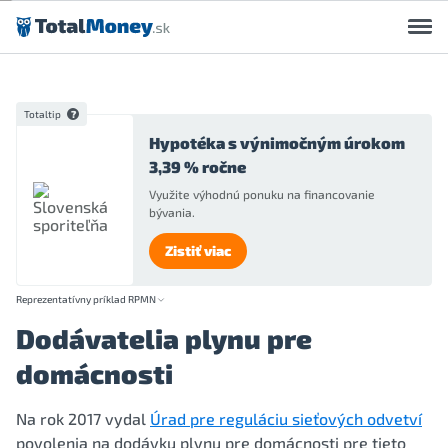
Preskočiť na obsah
Totaltip
Hypotéka s výnimočným úrokom
3,39 % ročne
Využite výhodnú ponuku na financovanie
bývania.
Zistiť viac
Reprezentatívny príklad RPMN
Dodávatelia plynu pre
domácnosti
Na rok 2017 vydal
Úrad pre reguláciu sieťových odvetví
povolenia na dodávku plynu pre domácnosti pre tieto