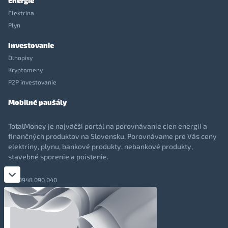
Energie
Elektrina
Plyn
Investovanie
Dlhopisy
Kryptomeny
P2P investovanie
Mobilné paušály
TotalMoney je najväčší portál na porovnávanie cien energií a
finančných produktov na Slovensku. Porovnávame pre Vás ceny
elektriny, plynu, bankové produkty, nebankové produkty,
stavebné sporenie a poistenie.
0948 090 040
+421 948 090 051
info@totalmoney.sk
TotalMoney s.r.o.,