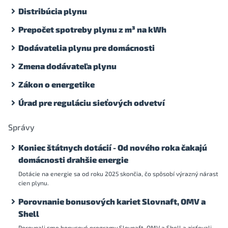
Distribúcia plynu
Prepočet spotreby plynu z m³ na kWh
Dodávatelia plynu pre domácnosti
Zmena dodávateľa plynu
Zákon o energetike
Úrad pre reguláciu sieťových odvetví
Správy
Koniec štátnych dotácií - Od nového roka čakajú
domácnosti drahšie energie
Dotácie na energie sa od roku 2025 skončia, čo spôsobí výrazný nárast
cien plynu.
Porovnanie bonusových kariet Slovnaft, OMV a
Shell
Porovnali sme bonusové programy Slovnaft, OMV a Shell a zisťovali