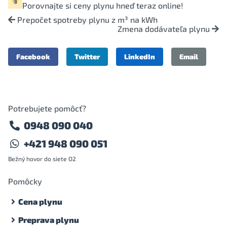
Porovnajte si
ceny plynu
hneď teraz online!
Prepočet spotreby plynu z m³ na kWh
Zmena dodávateľa plynu
Facebook
Twitter
LinkedIn
Email
Potrebujete pomôcť?
0948 090 040
+421 948 090 051
Bežný hovor do siete O2
Pomôcky
Cena plynu
Preprava plynu