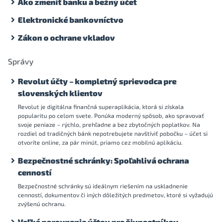
Ako zmeniť banku a bežný účet
Elektronické bankovníctvo
Zákon o ochrane vkladov
Správy
Revolut účty – kompletný sprievodca pre
slovenských klientov
Revolut je digitálna finančná superaplikácia, ktorá si získala
popularitu po celom svete. Ponúka moderný spôsob, ako spravovať
svoje peniaze – rýchlo, prehľadne a bez zbytočných poplatkov. Na
rozdiel od tradičných bánk nepotrebujete navštíviť pobočku – účet si
otvoríte online, za pár minút, priamo cez mobilnú aplikáciu.
Bezpečnostné schránky: Spoľahlivá ochrana
cenností
Bezpečnostné schránky sú ideálnym riešením na uskladnenie
cenností, dokumentov či iných dôležitých predmetov, ktoré si vyžadujú
zvýšenú ochranu.
Veľké porovnanie účtov pre živnostníkov