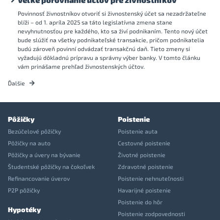
Povinnosť živnostníkov otvoriť si živnostenský účet sa nezadržateľne
blíži – od 1. apríla 2025 sa táto legislatívna zmena stane
nevyhnutnosťou pre každého, kto sa živí podnikaním. Tento nový účet
bude slúžiť na všetky podnikateľské transakcie, pričom podnikatelia
budú zároveň povinní odvádzať transakčnú daň. Tieto zmeny si
vyžadujú dôkladnú prípravu a správny výber banky. V tomto článku
vám prinášame prehľad živnostenských účtov.
Ďalšie
Pôžičky
Poistenie
Bezúčelové pôžičky
Poistenie auta
Pôžičky na auto
Cestovné poistenie
Pôžičky a úvery na bývanie
Životné poistenie
Študentské pôžičky na čokoľvek
Zdravotné poistenie
Refinancovanie úverov
Poistenie nehnuteľnosti
P2P pôžičky
Havarijné poistenie
Poistenie do hôr
Hypotéky
Poistenie zodpovednosti