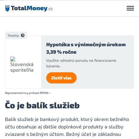
Preskočiť na obsah
Totaltip
Hypotéka s výnimočným úrokom
3,39 % ročne
Využite výhodnú ponuku na financovanie
bývania.
Zistiť viac
Reprezentatívny príklad RPMN
Čo je balík služieb
Balík služieb je bankový produkt, ktorý okrem bežného
účtu obsahuje aj ďalšie doplnkové produkty a služby
zviazané s bežným účtom. Bežný účet je základnou