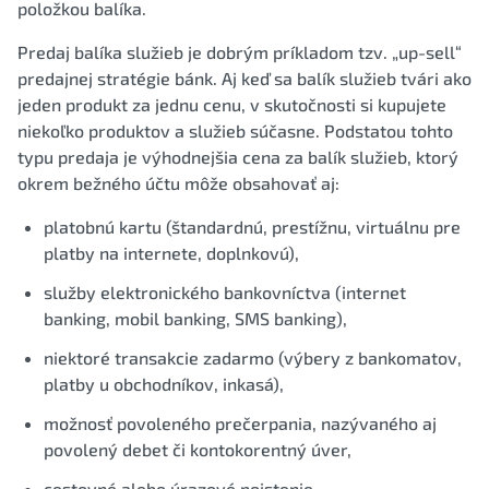
položkou balíka.
Predaj balíka služieb je dobrým príkladom tzv. „up-sell“
predajnej stratégie bánk. Aj keď sa balík služieb tvári ako
jeden produkt za jednu cenu, v skutočnosti si kupujete
niekoľko produktov a služieb súčasne. Podstatou tohto
typu predaja je výhodnejšia cena za balík služieb, ktorý
okrem bežného účtu môže obsahovať aj:
platobnú kartu (štandardnú, prestížnu, virtuálnu pre
platby na internete, doplnkovú),
služby elektronického bankovníctva (internet
banking, mobil banking, SMS banking),
niektoré transakcie zadarmo (výbery z bankomatov,
platby u obchodníkov, inkasá),
možnosť povoleného prečerpania, nazývaného aj
povolený debet či kontokorentný úver,
cestovné alebo úrazové poistenie,