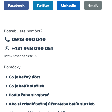
Facebook
Twitter
LinkedIn
Email
Potrebujete pomôcť?
0948 090 040
+421 948 090 051
Bežný hovor do siete O2
Pomôcky
Čo je bežný účet
Čo je balík služieb
Podľa čoho si vybrať
Ako si zriadiť bežný účet alebo balík služieb