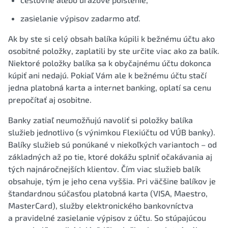
zasielanie výpisov zadarmo atď.
Ak by ste si celý obsah balíka kúpili k bežnému účtu ako
osobitné položky, zaplatili by ste určite viac ako za balík.
Niektoré položky balíka sa k obyčajnému účtu dokonca
kúpiť ani nedajú. Pokiaľ Vám ale k bežnému účtu stačí
jedna platobná karta a internet banking, oplatí sa cenu
prepočítať aj osobitne.
Banky zatiaľ neumožňujú navoliť si položky balíka
služieb jednotlivo (s výnimkou Flexiúčtu od VÚB banky).
Balíky služieb sú ponúkané v niekoľkých variantoch – od
základných až po tie, ktoré dokážu splniť očakávania aj
tých najnáročnejších klientov. Čím viac služieb balík
obsahuje, tým je jeho cena vyššia. Pri väčšine balíkov je
štandardnou súčasťou platobná karta (VISA, Maestro,
MasterCard), služby elektronického bankovníctva
a pravidelné zasielanie výpisov z účtu. So stúpajúcou