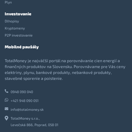
Plyn
Investovanie
Dlhopisy
Kryptomeny
P2P investovanie
Mobilné paušály
TotalMoney je najväčší portál na porovnávanie cien energií a
finančných produktov na Slovensku. Porovnávame pre Vás ceny
elektriny, plynu, bankové produkty, nebankové produkty,
stavebné sporenie a poistenie.
0948 090 040
+421 948 090 051
info@totalmoney.sk
TotalMoney s.r.o.,
Levočská 866, Poprad, 058 01