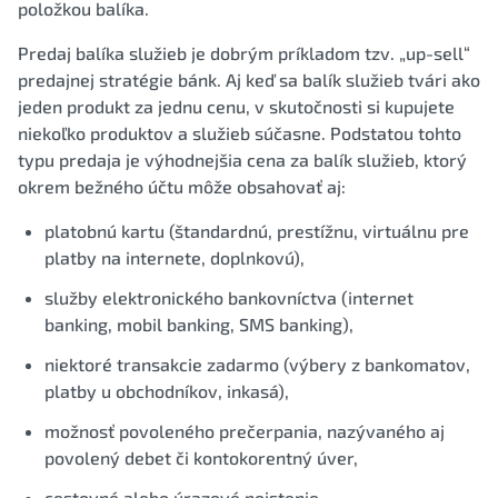
položkou balíka.
Predaj balíka služieb je dobrým príkladom tzv. „up-sell“
predajnej stratégie bánk. Aj keď sa balík služieb tvári ako
jeden produkt za jednu cenu, v skutočnosti si kupujete
niekoľko produktov a služieb súčasne. Podstatou tohto
typu predaja je výhodnejšia cena za balík služieb, ktorý
okrem bežného účtu môže obsahovať aj:
platobnú kartu (štandardnú, prestížnu, virtuálnu pre
platby na internete, doplnkovú),
služby elektronického bankovníctva (internet
banking, mobil banking, SMS banking),
niektoré transakcie zadarmo (výbery z bankomatov,
platby u obchodníkov, inkasá),
možnosť povoleného prečerpania, nazývaného aj
povolený debet či kontokorentný úver,
cestovné alebo úrazové poistenie,