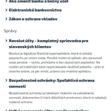
Ako zmeniť banku a bežný účet
Elektronické bankovníctvo
Zákon o ochrane vkladov
Správy
Revolut účty – kompletný sprievodca pre
slovenských klientov
Revolut je digitálna finančná superaplikácia, ktorá si získala
popularitu po celom svete. Ponúka moderný spôsob, ako spravovať
svoje peniaze – rýchlo, prehľadne a bez zbytočných poplatkov. Na
rozdiel od tradičných bánk nepotrebujete navštíviť pobočku – účet si
otvoríte online, za pár minút, priamo cez mobilnú aplikáciu.
Bezpečnostné schránky: Spoľahlivá ochrana
cenností
Bezpečnostné schránky sú ideálnym riešením na uskladnenie
cenností, dokumentov či iných dôležitých predmetov, ktoré si vyžadujú
zvýšenú ochranu.
Veľké porovnanie účtov pre živnostníkov