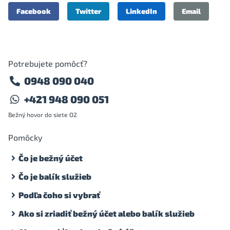
Facebook
Twitter
LinkedIn
Email
Potrebujete pomôcť?
0948 090 040
+421 948 090 051
Bežný hovor do siete O2
Pomôcky
Čo je bežný účet
Čo je balík služieb
Podľa čoho si vybrať
Ako si zriadiť bežný účet alebo balík služieb