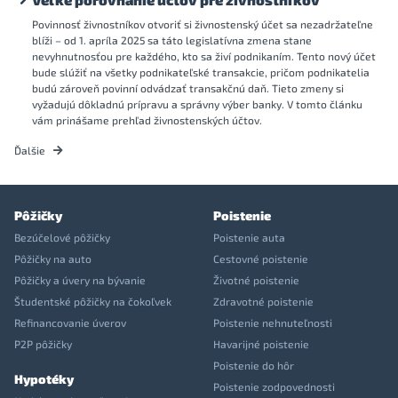
Povinnosť živnostníkov otvoriť si živnostenský účet sa nezadržateľne
blíži – od 1. apríla 2025 sa táto legislatívna zmena stane
nevyhnutnosťou pre každého, kto sa živí podnikaním. Tento nový účet
bude slúžiť na všetky podnikateľské transakcie, pričom podnikatelia
budú zároveň povinní odvádzať transakčnú daň. Tieto zmeny si
vyžadujú dôkladnú prípravu a správny výber banky. V tomto článku
vám prinášame prehľad živnostenských účtov.
Ďalšie
Pôžičky
Poistenie
Bezúčelové pôžičky
Poistenie auta
Pôžičky na auto
Cestovné poistenie
Pôžičky a úvery na bývanie
Životné poistenie
Študentské pôžičky na čokoľvek
Zdravotné poistenie
Refinancovanie úverov
Poistenie nehnuteľnosti
P2P pôžičky
Havarijné poistenie
Poistenie do hôr
Hypotéky
Poistenie zodpovednosti