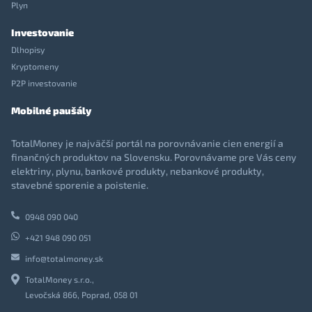
Plyn
Investovanie
Dlhopisy
Kryptomeny
P2P investovanie
Mobilné paušály
TotalMoney je najväčší portál na porovnávanie cien energií a
finančných produktov na Slovensku. Porovnávame pre Vás ceny
elektriny, plynu, bankové produkty, nebankové produkty,
stavebné sporenie a poistenie.
0948 090 040
+421 948 090 051
info@totalmoney.sk
TotalMoney s.r.o.,
Levočská 866, Poprad, 058 01