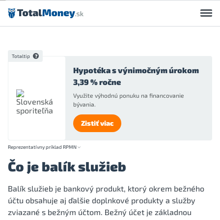
Preskočiť na obsah
Totaltip
Hypotéka s výnimočným úrokom
3,39 % ročne
Využite výhodnú ponuku na financovanie
bývania.
Zistiť viac
Reprezentatívny príklad RPMN
Čo je balík služieb
Balík služieb je bankový produkt, ktorý okrem bežného
účtu obsahuje aj ďalšie doplnkové produkty a služby
zviazané s bežným účtom. Bežný účet je základnou