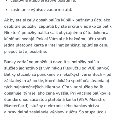
zasielanie výpisov zadarmo atď.
Ak by ste si celý obsah balíka kúpili k bežnému účtu ako
osobitné položky, zaplatili by ste určite viac ako za balík.
Niektoré položky balíka sa k obyčajnému účtu dokonca
kúpiť ani nedajú. Pokiaľ Vám ale k bežnému účtu stačí
jedna platobná karta a internet banking, oplatí sa cenu
prepočítať aj osobitne.
Banky zatiaľ neumožňujú navoliť si položky balíka
služieb jednotlivo (s výnimkou Flexiúčtu od VÚB banky).
Balíky služieb sú ponúkané v niekoľkých variantoch – od
základných až po tie, ktoré dokážu splniť očakávania aj
tých najnáročnejších klientov. Čím viac služieb balík
obsahuje, tým je jeho cena vyššia. Pri väčšine balíkov je
štandardnou súčasťou platobná karta (VISA, Maestro,
MasterCard), služby elektronického bankovníctva
a pravidelné zasielanie výpisov z účtu. So stúpajúcou