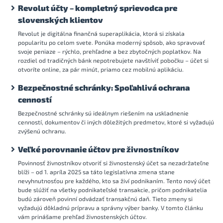
Revolut účty – kompletný sprievodca pre
slovenských klientov
Revolut je digitálna finančná superaplikácia, ktorá si získala
popularitu po celom svete. Ponúka moderný spôsob, ako spravovať
svoje peniaze – rýchlo, prehľadne a bez zbytočných poplatkov. Na
rozdiel od tradičných bánk nepotrebujete navštíviť pobočku – účet si
otvoríte online, za pár minút, priamo cez mobilnú aplikáciu.
Bezpečnostné schránky: Spoľahlivá ochrana
cenností
Bezpečnostné schránky sú ideálnym riešením na uskladnenie
cenností, dokumentov či iných dôležitých predmetov, ktoré si vyžadujú
zvýšenú ochranu.
Veľké porovnanie účtov pre živnostníkov
Povinnosť živnostníkov otvoriť si živnostenský účet sa nezadržateľne
blíži – od 1. apríla 2025 sa táto legislatívna zmena stane
nevyhnutnosťou pre každého, kto sa živí podnikaním. Tento nový účet
bude slúžiť na všetky podnikateľské transakcie, pričom podnikatelia
budú zároveň povinní odvádzať transakčnú daň. Tieto zmeny si
vyžadujú dôkladnú prípravu a správny výber banky. V tomto článku
vám prinášame prehľad živnostenských účtov.