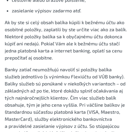
zasielanie výpisov zadarmo atď.
Ak by ste si celý obsah balíka kúpili k bežnému účtu ako
osobitné položky, zaplatili by ste určite viac ako za balík.
Niektoré položky balíka sa k obyčajnému účtu dokonca
kúpiť ani nedajú. Pokiaľ Vám ale k bežnému účtu stačí
jedna platobná karta a internet banking, oplatí sa cenu
prepočítať aj osobitne.
Banky zatiaľ neumožňujú navoliť si položky balíka
služieb jednotlivo (s výnimkou Flexiúčtu od VÚB banky).
Balíky služieb sú ponúkané v niekoľkých variantoch – od
základných až po tie, ktoré dokážu splniť očakávania aj
tých najnáročnejších klientov. Čím viac služieb balík
obsahuje, tým je jeho cena vyššia. Pri väčšine balíkov je
štandardnou súčasťou platobná karta (VISA, Maestro,
MasterCard), služby elektronického bankovníctva
a pravidelné zasielanie výpisov z účtu. So stúpajúcou