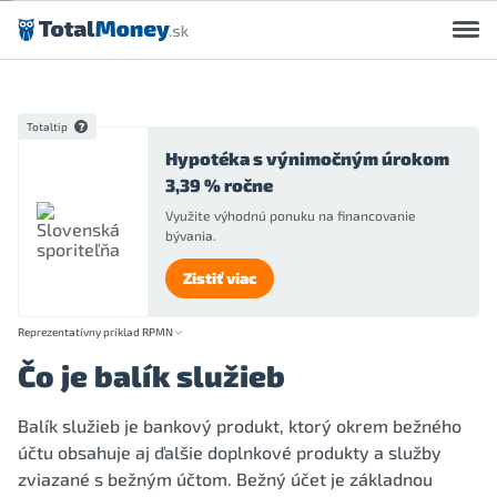
Preskočiť na obsah
Totaltip
Hypotéka s výnimočným úrokom
3,39 % ročne
Využite výhodnú ponuku na financovanie
bývania.
Zistiť viac
Reprezentatívny príklad RPMN
Čo je balík služieb
Balík služieb je bankový produkt, ktorý okrem bežného
účtu obsahuje aj ďalšie doplnkové produkty a služby
zviazané s bežným účtom. Bežný účet je základnou