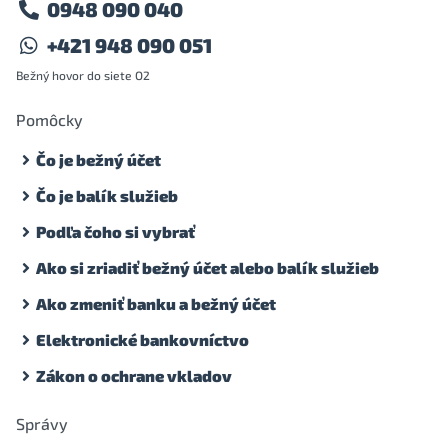
0948 090 040
+421 948 090 051
Bežný hovor do siete O2
Pomôcky
Čo je bežný účet
Čo je balík služieb
Podľa čoho si vybrať
Ako si zriadiť bežný účet alebo balík služieb
Ako zmeniť banku a bežný účet
Elektronické bankovníctvo
Zákon o ochrane vkladov
Správy