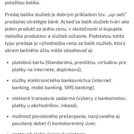
položkou balíka.
Predaj balíka služieb je dobrým príkladom tzv. „up-sell“
predajnej stratégie bánk. Aj keď sa balík služieb tvári ako
jeden produkt za jednu cenu, v skutočnosti si kupujete
niekoľko produktov a služieb súčasne. Podstatou tohto
typu predaja je výhodnejšia cena za balík služieb, ktorý
okrem bežného účtu môže obsahovať aj:
platobnú kartu (štandardnú, prestížnu, virtuálnu pre
platby na internete, doplnkovú),
služby elektronického bankovníctva (internet
banking, mobil banking, SMS banking),
niektoré transakcie zadarmo (výbery z bankomatov,
platby u obchodníkov, inkasá),
možnosť povoleného prečerpania, nazývaného aj
povolený debet či kontokorentný úver,
cestovné alebo úrazové poistenie,