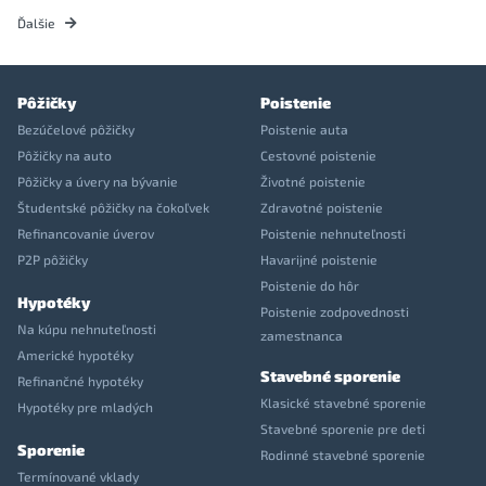
Ďalšie
Pôžičky
Poistenie
Bezúčelové pôžičky
Poistenie auta
Pôžičky na auto
Cestovné poistenie
Pôžičky a úvery na bývanie
Životné poistenie
Študentské pôžičky na čokoľvek
Zdravotné poistenie
Refinancovanie úverov
Poistenie nehnuteľnosti
P2P pôžičky
Havarijné poistenie
Poistenie do hôr
Hypotéky
Poistenie zodpovednosti
Na kúpu nehnuteľnosti
zamestnanca
Americké hypotéky
Stavebné sporenie
Refinančné hypotéky
Klasické stavebné sporenie
Hypotéky pre mladých
Stavebné sporenie pre deti
Sporenie
Rodinné stavebné sporenie
Termínované vklady