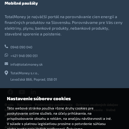
Mobilné paušály
TotalMoney je najväčší portál na porovnávanie cien energií a
finančných produktov na Slovensku. Porovnávame pre Vás ceny
elektriny, plynu, bankové produkty, nebankové produkty,
stavebné sporenie a poistenie.
0948 090 040
+421 948 090 051
info@totalmoney.sk
TotalMoney s.r.o.,
Levočská 866, Poprad, 058 01
Nastavenie súborov cookies
O nás
-
Reklama
-
Podmienky používania
-
Ochrana osobných údajov
-
Táto webová stránka používa rôzne druhy cookies pre
Cookies
-
Nastavenia cookies
-
Finančné sprostredkovanie
-
Voľné
poskytovanie online služieb, na účely prihlásenia, na
pracovné miesta
prispôsobovanie obsahu a reklám, na analýzu návštevnosti a iné.
V súlade s platnou legislatívou prosíme o potvrdenie súhlasu
Affiliate - partnerský program
alebo nastavenie Vašich preferencií. Ďakujeme