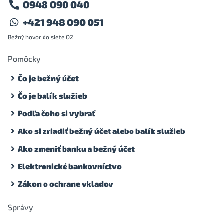
0948 090 040
+421 948 090 051
Bežný hovor do siete O2
Pomôcky
Čo je bežný účet
Čo je balík služieb
Podľa čoho si vybrať
Ako si zriadiť bežný účet alebo balík služieb
Ako zmeniť banku a bežný účet
Elektronické bankovníctvo
Zákon o ochrane vkladov
Správy