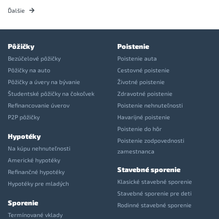
Ďalšie
Pôžičky
Poistenie
Bezúčelové pôžičky
Poistenie auta
Pôžičky na auto
Cestovné poistenie
Pôžičky a úvery na bývanie
Životné poistenie
Študentské pôžičky na čokoľvek
Zdravotné poistenie
Refinancovanie úverov
Poistenie nehnuteľnosti
P2P pôžičky
Havarijné poistenie
Poistenie do hôr
Hypotéky
Poistenie zodpovednosti
Na kúpu nehnuteľnosti
zamestnanca
Americké hypotéky
Stavebné sporenie
Refinančné hypotéky
Klasické stavebné sporenie
Hypotéky pre mladých
Stavebné sporenie pre deti
Sporenie
Rodinné stavebné sporenie
Termínované vklady