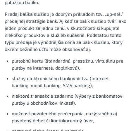
položkou balíka.
Predaj balíka služieb je dobrým príkladom tzv. „up-sell“
predajnej stratégie bánk. Aj keď sa balík služieb tvári ako
jeden produkt za jednu cenu, v skutočnosti si kupujete
niekoľko produktov a služieb súčasne. Podstatou tohto
typu predaja je výhodnejšia cena za balík služieb, ktorý
okrem bežného účtu môže obsahovať aj:
platobnú kartu (štandardnú, prestížnu, virtuálnu pre
platby na internete, doplnkovú),
služby elektronického bankovníctva (internet
banking, mobil banking, SMS banking),
niektoré transakcie zadarmo (výbery z bankomatov,
platby u obchodníkov, inkasá),
možnosť povoleného prečerpania, nazývaného aj
povolený debet či kontokorentný úver,
cestovné alebo úrazové poistenie,