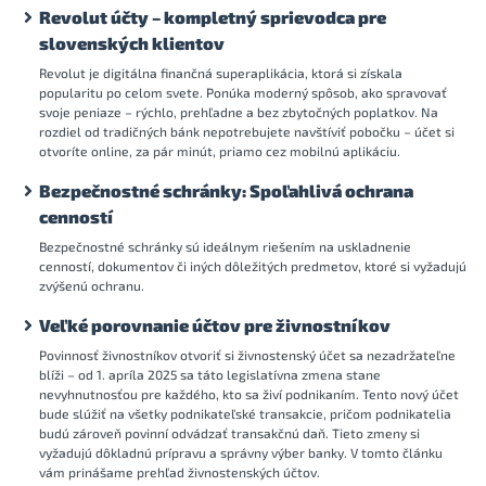
Revolut účty – kompletný sprievodca pre
slovenských klientov
Revolut je digitálna finančná superaplikácia, ktorá si získala
popularitu po celom svete. Ponúka moderný spôsob, ako spravovať
svoje peniaze – rýchlo, prehľadne a bez zbytočných poplatkov. Na
rozdiel od tradičných bánk nepotrebujete navštíviť pobočku – účet si
otvoríte online, za pár minút, priamo cez mobilnú aplikáciu.
Bezpečnostné schránky: Spoľahlivá ochrana
cenností
Bezpečnostné schránky sú ideálnym riešením na uskladnenie
cenností, dokumentov či iných dôležitých predmetov, ktoré si vyžadujú
zvýšenú ochranu.
Veľké porovnanie účtov pre živnostníkov
Povinnosť živnostníkov otvoriť si živnostenský účet sa nezadržateľne
blíži – od 1. apríla 2025 sa táto legislatívna zmena stane
nevyhnutnosťou pre každého, kto sa živí podnikaním. Tento nový účet
bude slúžiť na všetky podnikateľské transakcie, pričom podnikatelia
budú zároveň povinní odvádzať transakčnú daň. Tieto zmeny si
vyžadujú dôkladnú prípravu a správny výber banky. V tomto článku
vám prinášame prehľad živnostenských účtov.