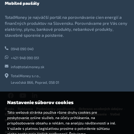
Mobilné paušály
TotalMoney je najväčší portál na porovnávanie cien energií a
finančných produktov na Slovensku. Porovnávame pre Vás ceny
elektriny, plynu, bankové produkty, nebankové produkty,
stavebné sporenie a poistenie.
0948 090 040
+421 948 090 051
info@totalmoney.sk
TotalMoney s.r.o.,
Levočská 866, Poprad, 058 01
Nastavenie súborov cookies
O nás
-
Reklama
-
Podmienky používania
-
Ochrana osobných údajov
-
Táto webová stránka používa rôzne druhy cookies pre
Cookies
-
Nastavenia cookies
-
Finančné sprostredkovanie
-
Voľné
poskytovanie online služieb, na účely prihlásenia, na
pracovné miesta
prispôsobovanie obsahu a reklám, na analýzu návštevnosti a iné.
V súlade s platnou legislatívou prosíme o potvrdenie súhlasu
Affiliate - partnerský program
alebo nastavenie Vašich preferencií. Ďakujeme