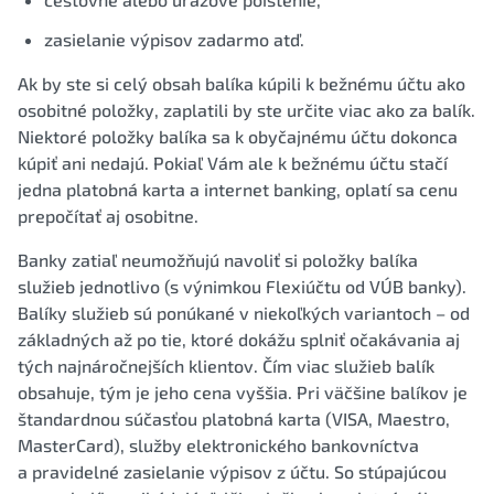
zasielanie výpisov zadarmo atď.
Ak by ste si celý obsah balíka kúpili k bežnému účtu ako
osobitné položky, zaplatili by ste určite viac ako za balík.
Niektoré položky balíka sa k obyčajnému účtu dokonca
kúpiť ani nedajú. Pokiaľ Vám ale k bežnému účtu stačí
jedna platobná karta a internet banking, oplatí sa cenu
prepočítať aj osobitne.
Banky zatiaľ neumožňujú navoliť si položky balíka
služieb jednotlivo (s výnimkou Flexiúčtu od VÚB banky).
Balíky služieb sú ponúkané v niekoľkých variantoch – od
základných až po tie, ktoré dokážu splniť očakávania aj
tých najnáročnejších klientov. Čím viac služieb balík
obsahuje, tým je jeho cena vyššia. Pri väčšine balíkov je
štandardnou súčasťou platobná karta (VISA, Maestro,
MasterCard), služby elektronického bankovníctva
a pravidelné zasielanie výpisov z účtu. So stúpajúcou