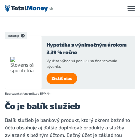
Preskočiť na obsah
Totaltip
Hypotéka s výnimočným úrokom
3,39 % ročne
Využite výhodnú ponuku na financovanie
bývania.
Zistiť viac
Reprezentatívny príklad RPMN
Čo je balík služieb
Balík služieb je bankový produkt, ktorý okrem bežného
účtu obsahuje aj ďalšie doplnkové produkty a služby
zviazané s bežným účtom. Bežný účet je základnou