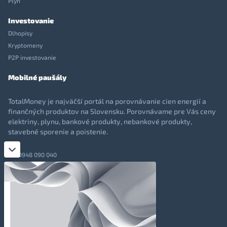
Plyn
Investovanie
Dlhopisy
Kryptomeny
P2P investovanie
Mobilné paušály
TotalMoney je najväčší portál na porovnávanie cien energií a
finančných produktov na Slovensku. Porovnávame pre Vás ceny
elektriny, plynu, bankové produkty, nebankové produkty,
stavebné sporenie a poistenie.
0948 090 040
+421 948 090 051
info@totalmoney.sk
TotalMoney s.r.o.,
Levočská 866, Poprad, 058 01