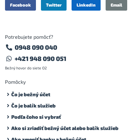
Facebook
Twitter
LinkedIn
Email
Potrebujete pomôcť?
0948 090 040
+421 948 090 051
Bežný hovor do siete O2
Pomôcky
Čo je bežný účet
Čo je balík služieb
Podľa čoho si vybrať
Ako si zriadiť bežný účet alebo balík služieb
Ako zmeniť banku a bežný účet