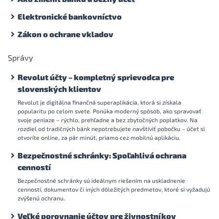
Elektronické bankovníctvo
Zákon o ochrane vkladov
Správy
Revolut účty – kompletný sprievodca pre
slovenských klientov
Revolut je digitálna finančná superaplikácia, ktorá si získala
popularitu po celom svete. Ponúka moderný spôsob, ako spravovať
svoje peniaze – rýchlo, prehľadne a bez zbytočných poplatkov. Na
rozdiel od tradičných bánk nepotrebujete navštíviť pobočku – účet si
otvoríte online, za pár minút, priamo cez mobilnú aplikáciu.
Bezpečnostné schránky: Spoľahlivá ochrana
cenností
Bezpečnostné schránky sú ideálnym riešením na uskladnenie
cenností, dokumentov či iných dôležitých predmetov, ktoré si vyžadujú
zvýšenú ochranu.
Veľké porovnanie účtov pre živnostníkov