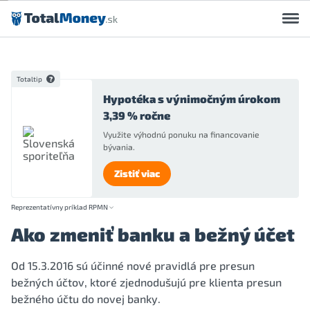
Preskočiť na obsah
Totaltip
Hypotéka s výnimočným úrokom
3,39 % ročne
Využite výhodnú ponuku na financovanie
bývania.
Zistiť viac
Reprezentatívny príklad RPMN
Ako zmeniť banku a bežný účet
Od 15.3.2016 sú účinné nové pravidlá pre presun
bežných účtov, ktoré zjednodušujú pre klienta presun
bežného účtu do novej banky.