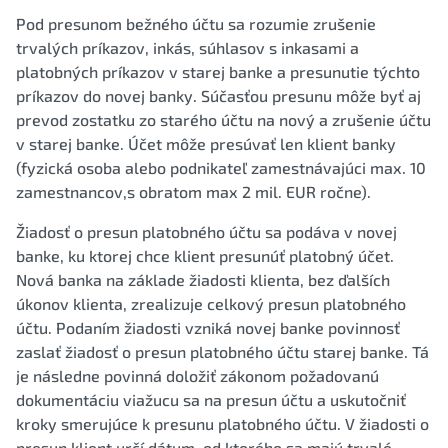
Pod presunom bežného účtu sa rozumie zrušenie
trvalých príkazov, inkás, súhlasov s inkasami a
platobných príkazov v starej banke a presunutie týchto
príkazov do novej banky. Súčasťou presunu môže byť aj
prevod zostatku zo starého účtu na nový a zrušenie účtu
v starej banke. Účet môže presúvať len klient banky
(fyzická osoba alebo podnikateľ zamestnávajúci max. 10
zamestnancov,s obratom max 2 mil. EUR ročne).
Žiadosť o presun platobného účtu sa podáva v novej
banke, ku ktorej chce klient presunúť platobný účet.
Nová banka na základe žiadosti klienta, bez ďalších
úkonov klienta, zrealizuje celkový presun platobného
účtu. Podaním žiadosti vzniká novej banke povinnosť
zaslať žiadosť o presun platobného účtu starej banke. Tá
je následne povinná doložiť zákonom požadovanú
dokumentáciu viažucu sa na presun účtu a uskutočniť
kroky smerujúce k presunu platobného účtu. V žiadosti o
presun klient určí dátum, od ktorého sa majú trvalé