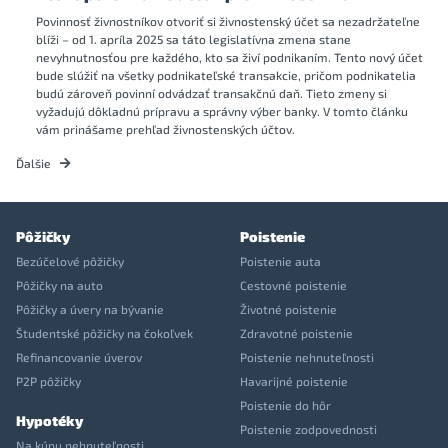
Povinnosť živnostníkov otvoriť si živnostenský účet sa nezadržateľne
blíži – od 1. apríla 2025 sa táto legislatívna zmena stane
nevyhnutnosťou pre každého, kto sa živí podnikaním. Tento nový účet
bude slúžiť na všetky podnikateľské transakcie, pričom podnikatelia
budú zároveň povinní odvádzať transakčnú daň. Tieto zmeny si
vyžadujú dôkladnú prípravu a správny výber banky. V tomto článku
vám prinášame prehľad živnostenských účtov.
Ďalšie
Pôžičky
Poistenie
Bezúčelové pôžičky
Poistenie auta
Pôžičky na auto
Cestovné poistenie
Pôžičky a úvery na bývanie
Životné poistenie
Študentské pôžičky na čokoľvek
Zdravotné poistenie
Refinancovanie úverov
Poistenie nehnuteľnosti
P2P pôžičky
Havarijné poistenie
Poistenie do hôr
Hypotéky
Poistenie zodpovednosti
Na kúpu nehnuteľnosti