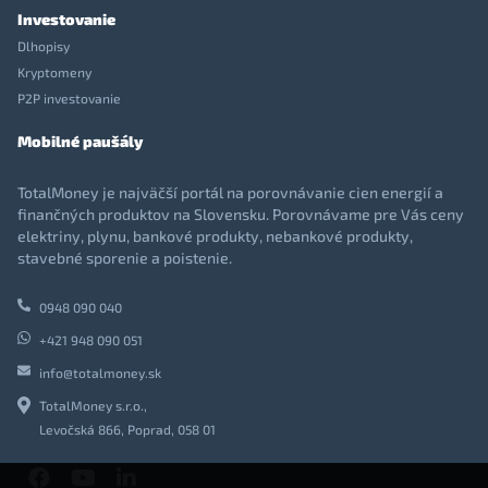
Investovanie
Dlhopisy
Kryptomeny
P2P investovanie
Mobilné paušály
TotalMoney je najväčší portál na porovnávanie cien energií a
finančných produktov na Slovensku. Porovnávame pre Vás ceny
elektriny, plynu, bankové produkty, nebankové produkty,
stavebné sporenie a poistenie.
0948 090 040
+421 948 090 051
info@totalmoney.sk
TotalMoney s.r.o.,
Levočská 866, Poprad, 058 01