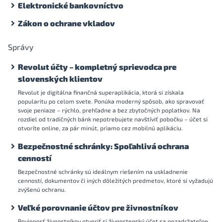
Elektronické bankovníctvo
Zákon o ochrane vkladov
Správy
Revolut účty – kompletný sprievodca pre
slovenských klientov
Revolut je digitálna finančná superaplikácia, ktorá si získala
popularitu po celom svete. Ponúka moderný spôsob, ako spravovať
svoje peniaze – rýchlo, prehľadne a bez zbytočných poplatkov. Na
rozdiel od tradičných bánk nepotrebujete navštíviť pobočku – účet si
otvoríte online, za pár minút, priamo cez mobilnú aplikáciu.
Bezpečnostné schránky: Spoľahlivá ochrana
cenností
Bezpečnostné schránky sú ideálnym riešením na uskladnenie
cenností, dokumentov či iných dôležitých predmetov, ktoré si vyžadujú
zvýšenú ochranu.
Veľké porovnanie účtov pre živnostníkov
Povinnosť živnostníkov otvoriť si živnostenský účet sa nezadržateľne