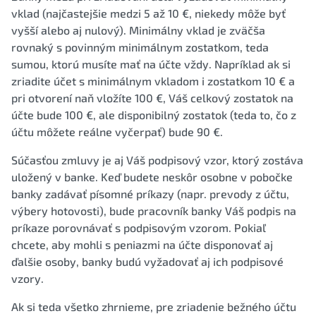
vklad (najčastejšie medzi 5 až 10 €, niekedy môže byť
vyšší alebo aj nulový). Minimálny vklad je zväčša
rovnaký s povinným minimálnym zostatkom, teda
sumou, ktorú musíte mať na účte vždy. Napríklad ak si
zriadite účet s minimálnym vkladom i zostatkom 10 € a
pri otvorení naň vložíte 100 €, Váš celkový zostatok na
účte bude 100 €, ale disponibilný zostatok (teda to, čo z
účtu môžete reálne vyčerpať) bude 90 €.
Súčasťou zmluvy je aj Váš podpisový vzor, ktorý zostáva
uložený v banke. Keď budete neskôr osobne v pobočke
banky zadávať písomné príkazy (napr. prevody z účtu,
výbery hotovosti), bude pracovník banky Váš podpis na
príkaze porovnávať s podpisovým vzorom. Pokiaľ
chcete, aby mohli s peniazmi na účte disponovať aj
ďalšie osoby, banky budú vyžadovať aj ich podpisové
vzory.
Ak si teda všetko zhrnieme, pre zriadenie bežného účtu