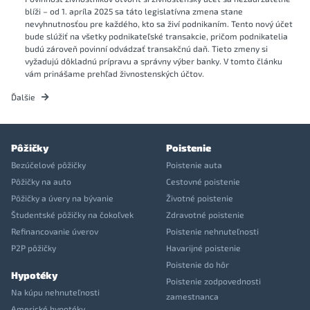
blíži – od 1. apríla 2025 sa táto legislatívna zmena stane
nevyhnutnosťou pre každého, kto sa živí podnikaním. Tento nový účet
bude slúžiť na všetky podnikateľské transakcie, pričom podnikatelia
budú zároveň povinní odvádzať transakčnú daň. Tieto zmeny si
vyžadujú dôkladnú prípravu a správny výber banky. V tomto článku
vám prinášame prehľad živnostenských účtov.
Ďalšie
Pôžičky
Poistenie
Bezúčelové pôžičky
Poistenie auta
Pôžičky na auto
Cestovné poistenie
Pôžičky a úvery na bývanie
Životné poistenie
Študentské pôžičky na čokoľvek
Zdravotné poistenie
Refinancovanie úverov
Poistenie nehnuteľnosti
P2P pôžičky
Havarijné poistenie
Poistenie do hôr
Hypotéky
Poistenie zodpovednosti
Na kúpu nehnuteľnosti
zamestnanca
Americké hypotéky