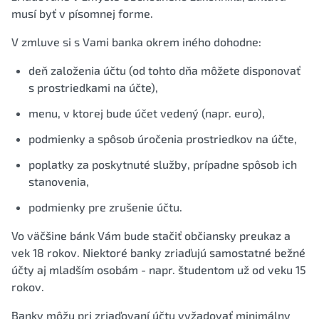
musí byť v písomnej forme.
V zmluve si s Vami banka okrem iného dohodne:
deň založenia účtu (od tohto dňa môžete disponovať
s prostriedkami na účte),
menu, v ktorej bude účet vedený (napr. euro),
podmienky a spôsob úročenia prostriedkov na účte,
poplatky za poskytnuté služby, prípadne spôsob ich
stanovenia,
podmienky pre zrušenie účtu.
Vo väčšine bánk Vám bude stačiť občiansky preukaz a
vek 18 rokov. Niektoré banky zriaďujú samostatné bežné
účty aj mladším osobám - napr. študentom už od veku 15
rokov.
Banky môžu pri zriaďovaní účtu vyžadovať minimálny