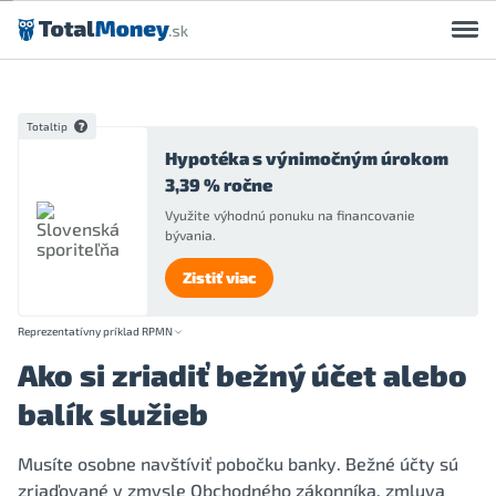
Preskočiť na obsah
Totaltip
Hypotéka s výnimočným úrokom
3,39 % ročne
Využite výhodnú ponuku na financovanie
bývania.
Zistiť viac
Reprezentatívny príklad RPMN
Ako si zriadiť bežný účet alebo
balík služieb
Musíte osobne navštíviť pobočku banky. Bežné účty sú
zriaďované v zmysle Obchodného zákonníka, zmluva